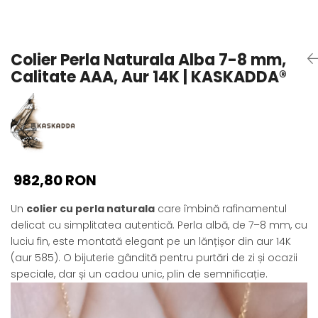
Seturi Perle cu Argint
Brățări cu Perle
Pandantive cu Perle
Colier Perla Naturala Alba 7-8 mm,
Brose cu Perle
Calitate AAA, Aur 14K | KASKADDA®
982,80 RON
Un
colier cu perla naturala
care îmbină rafinamentul
delicat cu simplitatea autentică. Perla albă, de 7–8 mm, cu
luciu fin, este montată elegant pe un lănțișor din aur 14K
(aur 585). O bijuterie gândită pentru purtări de zi și ocazii
speciale, dar și un cadou unic, plin de semnificație.