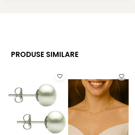
Vezi și alte
modele din subcategoria coliere cu perle și
aur
, sau alege dintre cele mai îndrăgite piese
din
categoria coliere cu perle
, realizate din perle
naturale atent selecționate.
Caracteristici tehnice
Tipul perlei: perlă naturală de cultură de apă dulce
PRODUSE SIMILARE
Calitatea perlei: AAA
Mărimea perlei: 7–8 mm
Metal colier: aur galben de 14K (aur 585)
Metal capacele care încadrează perla: aur galben de
14K (aur 585)
Lungime colier: 45 cm
Greutate: aproximativ 1,60 g