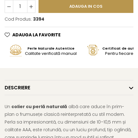
ADAUGA IN COS
Cod Produs:
3394
ADAUGA LA FAVORITE
Perle Naturale Autentice
Certificat de aute
Calitate verificată manual
Pentru fiecare bi
DESCRIERE
Un
colier cu perlă naturală
albă care aduce în prim-
plan o frumusețe clasică reinterpretată cu stil modern.
Perla sa impresionantă, cu dimensiuni de 10–10,5 mm și
calitate AAA, este rotundă, cu un luciu profund, tip oglindă,
care surprinde lumina într-un mod subtil și rafinat.