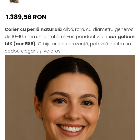
1.389,56 RON
Colier cu perlă naturală
albă, rară, cu diametru generos
de 10–10,5 mm, montată într-un pandantiv din
aur galben
14K (aur 585)
. O bijuterie cu prezență, potrivită pentru un
cadou elegant și valoros.