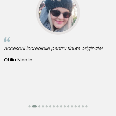
Informatii despre structura interna a componentelor
din aur si argint utilizate in realizarea bijuteriilor
Pentru a asigura functionalitatea optima, durabilitatea si
siguranta bijuteriilor, anumite componente esentiale sunt
fabricate in conformitate cu standardele specifice
industriei. Astfel, inchizatorile din aur si argint, tortitele
ile pentru tinute originale!
Bijuteria perfecta pe
cerceilor din aur si argint si zalele duble din aur si argint
includ in structura lor elemente interne realizate din aliaje
Bianca Manea-Moc
metalice comune.
Aceasta metoda de fabricatie reprezinta un standard
global in productia de bijuterii fine, fiind utilizata de
toti producatorii pentru a asigura functionalitatea si
durabilitatea produselor.
Prezenta acestor mici
componente interne nu afecteaza aspectul, calitatea sau
autenticitatea bijuteriei. Aceste elemente nu sunt vizibile si
nu influenteaza estetica, ci sunt indispensabile pentru a