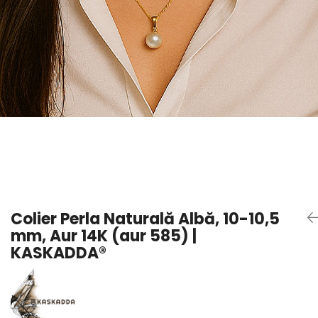
Seturi Perle cu Argint
Brățări cu Perle
Pandantive cu Perle
Brose cu Perle
Colier Perla Naturală Albă, 10-10,5
mm, Aur 14K (aur 585) |
KASKADDA®