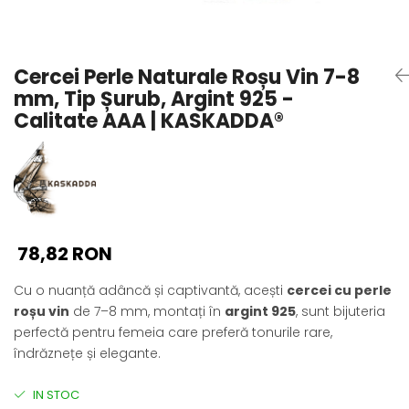
Seturi Perle cu Argint
Brățări cu Perle
Pandantive cu Perle
Cercei Perle Naturale Roșu Vin 7-8
Brose cu Perle
mm, Tip Șurub, Argint 925 -
Calitate AAA | KASKADDA®
78,82 RON
Cu o nuanță adâncă și captivantă, acești
cercei cu perle
roșu vin
de 7–8 mm, montați în
argint 925
, sunt bijuteria
perfectă pentru femeia care preferă tonurile rare,
îndrăznețe și elegante.
IN STOC