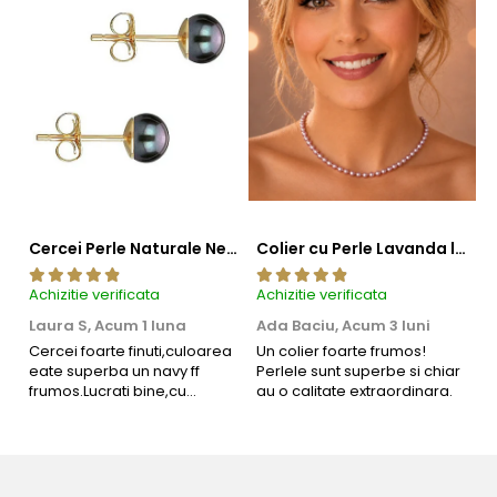
Cercei Perle Naturale Negre 5-6 mm, Buton AAA, Aur 14K (aur 585), Tip Șurub | KASKADDA®
Colier cu Perle Lavanda la Baza Gatului, de 4-5 mm, Perle Rare, Calitate AAA+, Aur 14K | KASKADDA®
Achizitie verificata
Achizitie verificata
Ac
Laura S,
Acum 1 luna
Ada Baciu,
Acum 3 luni
M
4
Cercei foarte finuti,culoarea
Un colier foarte frumos!
eate superba un navy ff
Perlele sunt superbe si chiar
B
frumos.Lucrati bine,cu
au o calitate extraordinara.
b
siguranta am sa revin pt mai
s
multe comenzi.❤️
d
R