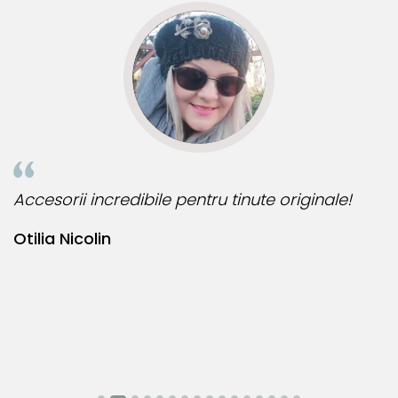
 incredibile pentru tinute originale!
Bijuteria pe
colin
Bianca Ma