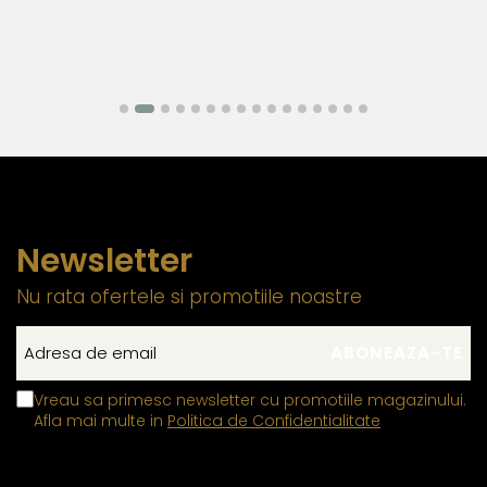
argintul sunt metale moi, iar componentele care necesita
o rezistenta mecanica ridicata trebuie realizate din
materiale mai dure pentru a asigura durabilitatea si
functionalitatea pe termen lung. Datorita compozitiei
metalurgice specifice, anumite elemente auxiliare
integrate in structura componentelor din aur si argint pot
manifesta proprietati feromagnetice, permitandu-le sa
interactioneze cu un camp magnetic extern. Aceasta
caracteristica este limitata exclusiv la aceste
Newsletter
componente functionale si nu influenteaza autenticitatea,
puritatea sau compozitia bijuteriei, care respecta
Nu rata ofertele si promotiile noastre
standardele industriei
Inchizatorile din aur si argint
contin un mic arc sau o
tija metalica interna, realizata dintr-un aliaj metalic
Vreau sa primesc newsletter cu promotiile magazinului.
comun rezistent, care permite mecanismului de
Afla mai multe in
Politica de Confidentialitate
deschidere si inchidere sa functioneze corect,
mentinandu-si elasticitatea in timp.