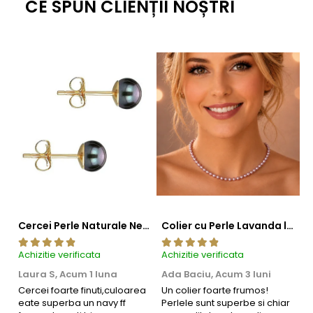
CE SPUN CLIENȚII NOȘTRI
Cercei Perle Naturale Negre 5-6 mm, Buton AAA, Aur 14K (aur 585), Tip Șurub | KASKADDA®
Colier cu Perle Lavanda la Baza Gatului, de 4-5 mm, Perle Rare, Calitate AAA+, Aur 14K | KASKADDA®
Achizitie verificata
Achizitie verificata
Ac
Informatii despre structura interna a componentelor
Laura S,
Acum 1 luna
Ada Baciu,
Acum 3 luni
M
4
din aur si argint utilizate in realizarea bijuteriilor
Cercei foarte finuti,culoarea
Un colier foarte frumos!
eate superba un navy ff
Perlele sunt superbe si chiar
B