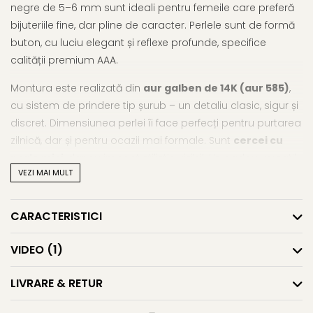
negre de 5–6 mm sunt ideali pentru femeile care preferă
bijuteriile fine, dar pline de caracter. Perlele sunt de formă
buton, cu luciu elegant și reflexe profunde, specifice
calității premium AAA.
Montura este realizată din
aur galben de 14K (aur 585)
,
cu sistem de prindere tip șurub – un detaliu clasic, sigur și
discret. Dimensiunea perlei îi face perfecți pentru purtarea
zilnică, dar și pentru ocazii mai formale. Sunt
cercei cu
perle mici
, dar cu impact stilistic vizibil. Un cadou versatil
VEZI MAI MULT
și plin de rafinament.
Vrei să explorezi mai mult? Te invităm să vezi și colecția
CARACTERISTICI
noastră de
cercei aur cu perle
, precum și
restul
cerceilor cu perle
.
VIDEO
(1)
Caracteristici tehnice
LIVRARE & RETUR
Tipul perlei: perle naturale de apă dulce