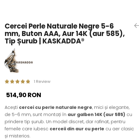
Seturi Perle cu Argint
Brățări cu Perle
Pandantive cu Perle
Cercei Perle Naturale Negre 5-6
Brose cu Perle
mm, Buton AAA, Aur 14K (aur 585),
Tip Șurub | KASKADDA®
1 Review
514,90 RON
Acești
cercei cu perle naturale negre
, mici și elegante,
de 5–6 mm, sunt montați în
aur galben 14K (aur 585)
cu
prindere tip șurub. Un model discret, dar rafinat, pentru
femeile care iubesc
cerceii din aur cu perle
cu aer clasic
și misterios.