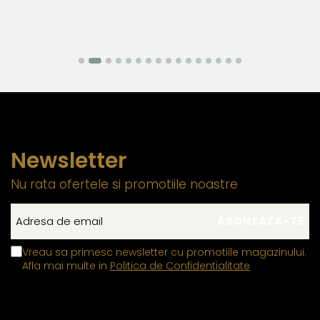
din aur si argint utilizate in realizarea bijuteriilor
Pentru a asigura functionalitatea optima, durabilitatea si
siguranta bijuteriilor, anumite componente esentiale sunt
fabricate in conformitate cu standardele specifice
industriei. Astfel, inchizatorile din aur si argint, tortitele
cerceilor din aur si argint si zalele duble din aur si argint
includ in structura lor elemente interne realizate din aliaje
metalice comune.
Newsletter
Aceasta metoda de fabricatie reprezinta un standard
Nu rata ofertele si promotiile noastre
global in productia de bijuterii fine, fiind utilizata de
toti producatorii pentru a asigura functionalitatea si
durabilitatea produselor.
Prezenta acestor mici
componente interne nu afecteaza aspectul, calitatea sau
Vreau sa primesc newsletter cu promotiile magazinului.
autenticitatea bijuteriei. Aceste elemente nu sunt vizibile si
Afla mai multe in
Politica de Confidentialitate
nu influenteaza estetica, ci sunt indispensabile pentru a
garanta rezistenta si siguranta bijuteriei in utilizarea
zilnica.