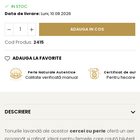
IN STOC
Data de livrare:
Luni, 10.08.2026
ADAUGA IN COS
Cod Produs:
2415
ADAUGA LA FAVORITE
Perle Naturale Autentice
Certificat de aute
Calitate verificată manual
Pentru fiecare bi
DESCRIERE
Tonurile lavandă ale acestor
cercei cu perle
oferă un aer
proaspăt și rafinat, ideal pentru femeile care caută bijuterii