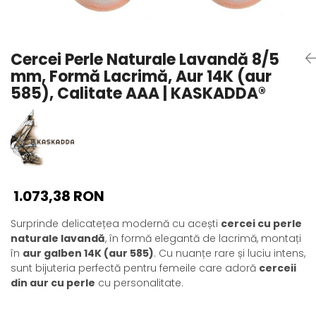
Seturi Perle cu Argint
Brățări cu Perle
Pandantive cu Perle
Cercei Perle Naturale Lavandă 8/5
Brose cu Perle
mm, Formă Lacrimă, Aur 14K (aur
585), Calitate AAA | KASKADDA®
1.073,38 RON
Surprinde delicatețea modernă cu acești
cercei cu perle
naturale lavandă
, în formă elegantă de lacrimă, montați
în
aur galben 14K (aur 585)
. Cu nuanțe rare și luciu intens,
sunt bijuteria perfectă pentru femeile care adoră
cerceii
din aur cu perle
cu personalitate.