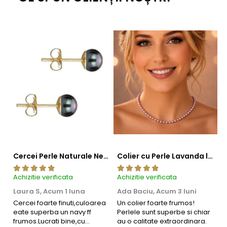
Cercei Perle Naturale Negre 5-6 mm, Buton AAA, Aur 14K (aur 585), Tip Șurub | KASKADDA®
Colier cu Perle Lavanda la Baza Gatului, de 4-5 mm, Perle Rare, Calitate AAA+, Aur 14K | KASKADDA®
Achizitie verificata
Achizitie verificata
Ac
Laura S,
Acum 1 luna
Ada Baciu,
Acum 3 luni
M
4
Cercei foarte finuti,culoarea
Un colier foarte frumos!
eate superba un navy ff
Perlele sunt superbe si chiar
B
frumos.Lucrati bine,cu
au o calitate extraordinara.
b