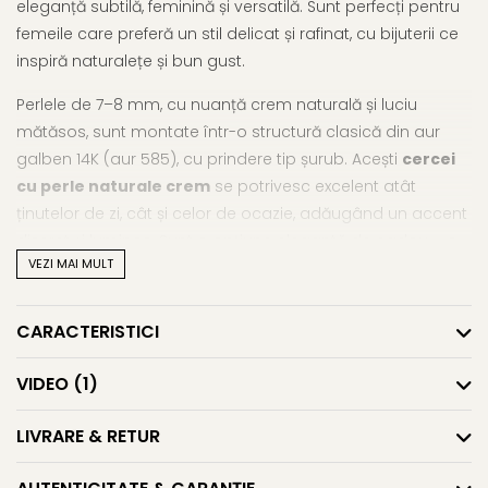
eleganță subtilă, feminină și versatilă. Sunt perfecți pentru
femeile care preferă un stil delicat și rafinat, cu bijuterii ce
inspiră naturalețe și bun gust.
Perlele de 7–8 mm, cu nuanță crem naturală și luciu
mătăsos, sunt montate într-o structură clasică din aur
galben 14K (aur 585), cu prindere tip șurub. Acești
cercei
cu perle naturale crem
se potrivesc excelent atât
ținutelor de zi, cât și celor de ocazie, adăugând un accent
discret și luminos. Sunt o opțiune elegantă de cadou – o
VEZI MAI MULT
bijuterie nemuritoare, cu simboluri ale feminității și purității.
Cerceii din aur cu perle
în această nuanță catifelată
devin rapid un accesoriu de suflet, purtat cu drag zi de zi.
CARACTERISTICI
Poate vrei să descoperi și alte modele care combină
VIDEO
(1)
perlele cu aurul – colecția de
cercei aur cu perle
e un loc
bun de început. Și dacă vrei mai multe opțiuni, vezi și
LIVRARE & RETUR
întreaga selecție de
cercei cu perle
.