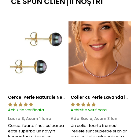
CE SPUN CLIENȚII NOȘTRI
Cercei Perle Naturale Negre 5-6 mm, Buton AAA, Aur 14K (aur 585), Tip Șurub | KASKADDA®
Colier cu Perle Lavanda la Baza Gatului, de 4-5 mm, Perle Rare, Calitate AAA+, Aur 14K | KASKADDA®
Achizitie verificata
Achizitie verificata
Ac
Laura S,
Acum 1 luna
Ada Baciu,
Acum 3 luni
M
4
Cercei foarte finuti,culoarea
Un colier foarte frumos!
eate superba un navy ff
Perlele sunt superbe si chiar
B
frumos.Lucrati bine,cu
au o calitate extraordinara.
b