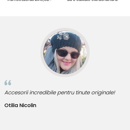
siguranta am sa revin pt mai
s
multe comenzi.❤️
d
R
Accesorii incredibile pentru tinute originale!
B
Otilia Nicolin
B