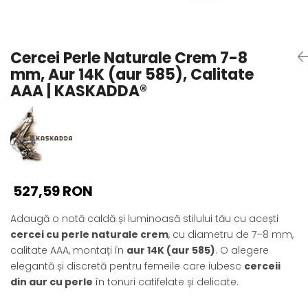
Seturi Perle cu Argint
Brățări cu Perle
Pandantive cu Perle
Cercei Perle Naturale Crem 7-8
Brose cu Perle
mm, Aur 14K (aur 585), Calitate
AAA | KASKADDA®
527,59 RON
Adaugă o notă caldă și luminoasă stilului tău cu acești
cercei cu perle naturale crem
, cu diametru de 7–8 mm,
calitate AAA, montați în
aur 14K (aur 585)
. O alegere
elegantă și discretă pentru femeile care iubesc
cerceii
din aur cu perle
în tonuri catifelate și delicate.