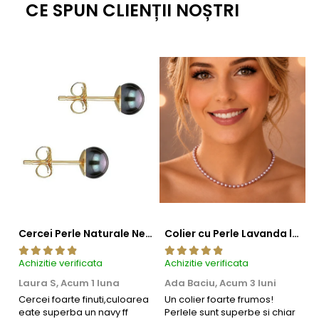
Acești cercei cu perle sunt o alegere clasică, dar farmecul
CE SPUN CLIENȚII NOȘTRI
lor crește atunci când sunt purtați împreună cu un
colier
cu perle
și o
brățară cu perle
asortată.
Cercei Perle Naturale Negre 5-6 mm, Buton AAA, Aur 14K (aur 585), Tip Șurub | KASKADDA®
Colier cu Perle Lavanda la Baza Gatului, de 4-5 mm, Perle Rare, Calitate AAA+, Aur 14K | KASKADDA®
Achizitie verificata
Achizitie verificata
Ac
Laura S,
Acum 1 luna
Ada Baciu,
Acum 3 luni
M
4
Cercei foarte finuti,culoarea
Un colier foarte frumos!
eate superba un navy ff
Perlele sunt superbe si chiar
B