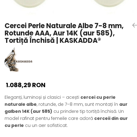
Seturi Perle cu Argint
Brățări cu Perle
Pandantive cu Perle
Cercei Perle Naturale Albe 7-8 mm,
Brose cu Perle
Rotunde AAA, Aur 14K (aur 585),
Tortiță Închisă | KASKADDA®
1.088,29 RON
Eleganți, luminoși și clasici – acești
cercei cu perle
naturale albe
, rotunde, de 7–8 mm, sunt montați în
aur
galben 14K (aur 585)
cu prindere tip tortiță închisă. Un
model rafinat pentru femeile care adoră
cerceii din aur
cu perle
cu un aer sofisticat.