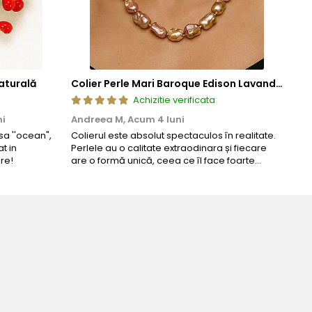
aturală
Colier Perle Mari Baroque Edison Lavandă, Calitatea AAA, Aur 14K | KASKADDA®
Achizitie verificata
ni
Andreea M,
Acum 4 luni
Mar
a ''ocean",
Colierul este absolut spectaculos în realitate.
Un c
t in
Perlele au o calitate extraodinara și fiecare
coma
re!
are o formă unică, ceea ce îl face foarte
comp
special. Nu seamănă cu nimic din ce am văzut
până acum. L-am purtat la un eveniment și am
primit multe ...