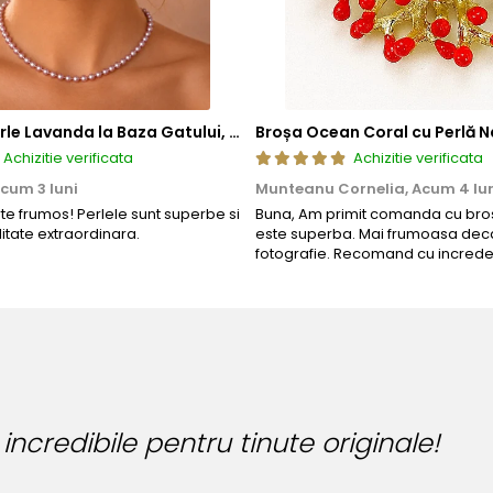
Colier cu Perle Lavanda la Baza Gatului, de 4-5 mm, Perle Rare, Calitate AAA+, Aur 14K | KASKADDA®
Broșa Ocean Coral cu Perlă N
Achizitie verificata
Achizitie verificata
cum 3 luni
Munteanu Cornelia,
Acum 4 lu
rte frumos! Perlele sunt superbe si
Buna, Am primit comanda cu bros
litate extraordinara.
este superba. Mai frumoasa deca
fotografie. Recomand cu increde
inute originale!