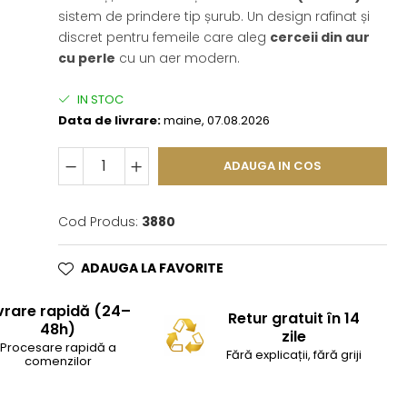
sistem de prindere tip șurub. Un design rafinat și
discret pentru femeile care aleg
cerceii din aur
cu perle
cu un aer modern.
IN STOC
Data de livrare:
maine, 07.08.2026
ADAUGA IN COS
Cod Produs:
3880
ADAUGA LA FAVORITE
vrare rapidă (24–
Retur gratuit în 14
48h)
zile
Procesare rapidă a
Fără explicații, fără griji
comenzilor