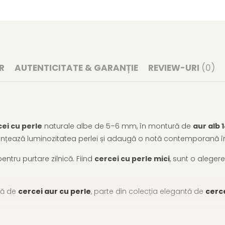
R
AUTENTICITATE & GARANȚIE
REVIEW-URI
(0)
ei cu perle
naturale albe de 5–6 mm, în montură de
aur alb 
otențează luminozitatea perlei și adaugă o notă contemporană într
entru purtare zilnică. Fiind
cercei cu perle mici
, sunt o alegere
tră de
cercei aur cu perle
, parte din colecția elegantă de
cerce