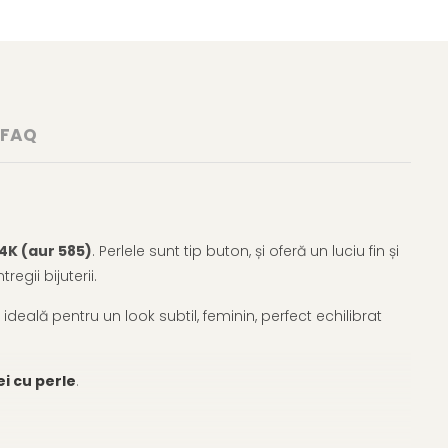
FAQ
14K (aur 585)
. Perlele sunt tip buton, și oferă un luciu fin și
egii bijuterii.
 ideală pentru un look subtil, feminin, perfect echilibrat
i cu perle
.