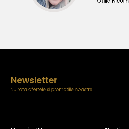
Otilia Nicolin
Newsletter
Nu rata ofertele si promotiile noastre