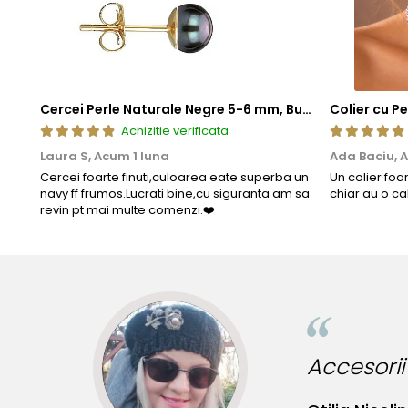
Cercei Perle Naturale Negre 5-6 mm, Buton AAA, Aur 14K (aur 585), Tip Șurub | KASKADDA®
Achizitie verificata
Laura S,
Acum 1 luna
Ada Baciu,
A
Cercei foarte finuti,culoarea eate superba un
Un colier foa
navy ff frumos.Lucrati bine,cu siguranta am sa
chiar au o ca
revin pt mai multe comenzi.❤️
Accesorii incredibile pentru t