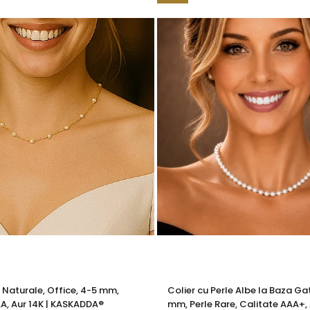
e însoțită de un certificat de garanție și autenticitate care ates
 cercei cu perle albe și aur alb completează perfect un stil simp
acești cercei cu un
colier cu perle
pentru un plus de sofisticare sau ad
e Naturale, Office, 4-5 mm,
Colier cu Perle Albe la Baza Gat
A, Aur 14K | KASKADDA®
mm, Perle Rare, Calitate AAA+, 