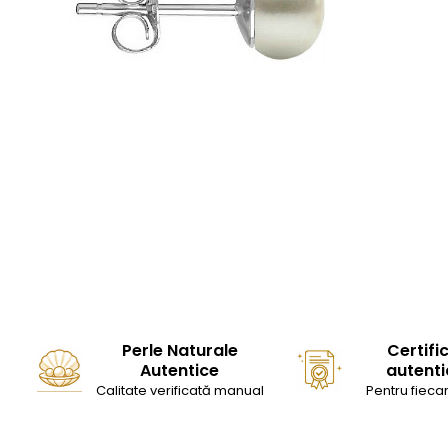
Seturi Perle cu Argint
Brățări cu Perle
Pandantive cu Perle
Brose cu Perle
Perle Naturale
Certifi
Autentice
autenti
Calitate verificată manual
Pentru fiecar