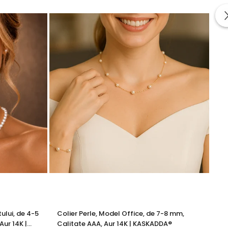
tă proveniența naturală a perlelor.
lu, dar sigur pe sine.
augă o
brățară
delicată pentru un look complet.
ului, de 4-5
Colier Perle, Model Office, de 7-8 mm,
Br
Aur 14K |
Calitate AAA, Aur 14K | KASKADDA®
13