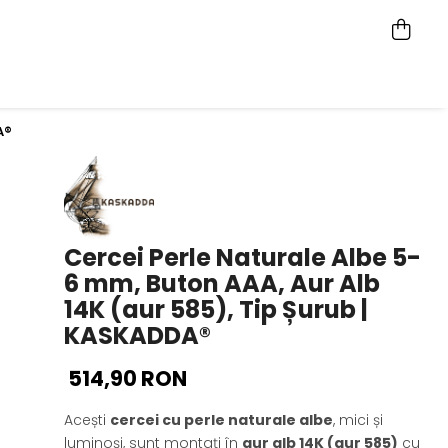
A®
Cercei Perle Naturale Albe 5-
6 mm, Buton AAA, Aur Alb
14K (aur 585), Tip Șurub |
KASKADDA®
514,90 RON
Acești
cercei cu perle naturale albe
, mici și
luminoși, sunt montați în
aur alb 14K (aur 585)
cu