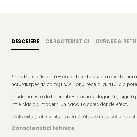
DESCRIERE
CARACTERISTICI
LIVRARE & RETU
Simplitate sofisticată – aceasta este esența acestor
cerc
natural, specific calității AAA. Tonul rece al aurului alb p
Prinderea este de tip șurub – practică, elegantă și sigură p
între clasic și modern. Un cadou discret, dar de efect.
Răsfoiește și alte bijuterii asemănătoare în selecția noas
Caracteristici tehnice