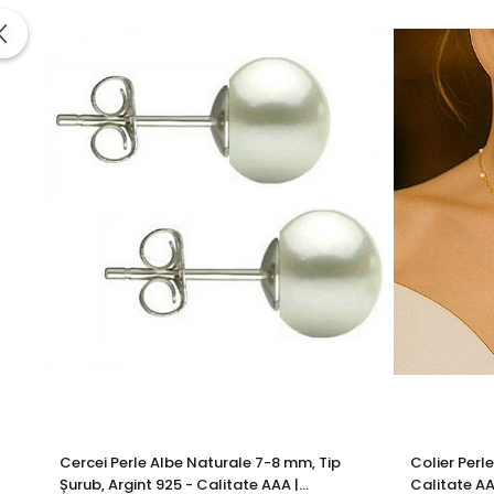
metale prețioase certificate. Fiecare bijuterie cu perle est
Un accesoriu esențial în garderoba oricărei femei – acești
Transformă fiecare apariție într-un moment memorabil. Asortează 
Cercei Perle Albe Naturale 7-8 mm, Tip
Colier Perl
Șurub, Argint 925 - Calitate AAA |
Calitate AA