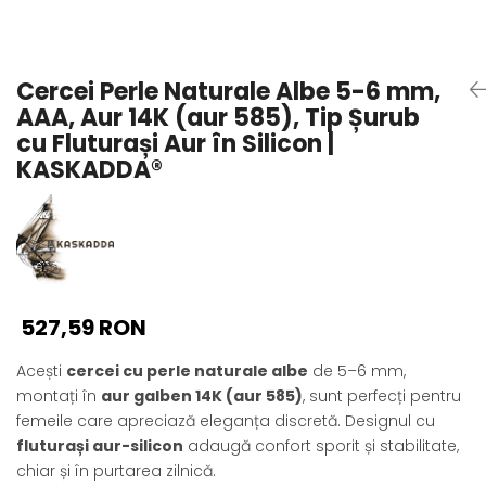
Seturi Perle cu Argint
Brățări cu Perle
Pandantive cu Perle
Cercei Perle Naturale Albe 5-6 mm,
Brose cu Perle
AAA, Aur 14K (aur 585), Tip Șurub
cu Fluturași Aur în Silicon |
KASKADDA®
527,59 RON
Acești
cercei cu perle naturale albe
de 5–6 mm,
montați în
aur galben 14K (aur 585)
, sunt perfecți pentru
femeile care apreciază eleganța discretă. Designul cu
fluturași aur-silicon
adaugă confort sporit și stabilitate,
chiar și în purtarea zilnică.