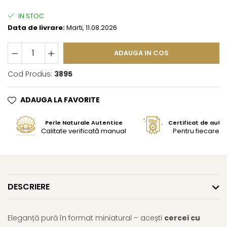
IN STOC
Data de livrare:
Marti, 11.08.2026
ADAUGA IN COS
Cod Produs:
3895
ADAUGA LA FAVORITE
Perle Naturale Autentice
Certificat de aute
Calitate verificată manual
Pentru fiecare bi
DESCRIERE
Eleganță pură în format miniatural – acești
cercei cu