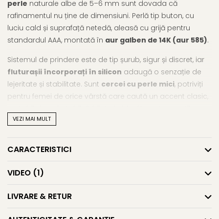
perle
naturale albe de 5–6 mm sunt dovada că
rafinamentul nu ține de dimensiuni. Perlă tip buton, cu
luciu cald și suprafață netedă, aleasă cu grijă pentru
standardul AAA, montată în
aur galben de 14K (aur 585)
.
Sistemul de prindere este de tip șurub, sigur și discret, iar
fluturașii încorporați în silicon
adaugă o senzație de
lejeritate și stabilitate. Sunt
cercei cu perle mici
, potriviți
pentru femei de orice vârstă care caută un accent clasic,
purtabil și confortabil. O bijuterie ideală pentru un stil
VEZI MAI MULT
simplu, dar îngrijit, de zi cu zi.
Dacă te atrag bijuteriile cu aur si perle premium,
CARACTERISTICI
explorează gama de
cercei aur cu perle
sau lasă-te
inspirată de colecția noastră completă de
cercei cu
VIDEO
(1)
perle
.
Caracteristici tehnice
LIVRARE & RETUR
Tipul perlei: perle naturale de apă dulce