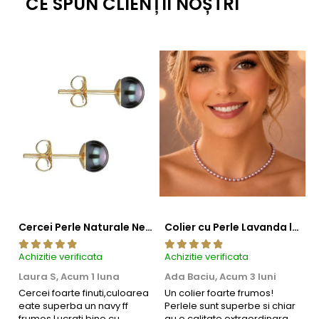
CE SPUN CLIENȚII NOȘTRI
Cercei Perle Naturale Negre 5-6 mm, Buton AAA, Aur 14K (aur 585), Tip Șurub | KASKADDA®
Colier cu Perle Lavanda la Baza Gatului, de 4-5 mm, Perle Rare, Calitate AAA+, Aur 14K | KASKADDA®
Achizitie verificata
Achizitie verificata
Ac
Laura S,
Acum 1 luna
Ada Baciu,
Acum 3 luni
M
4
Cercei foarte finuti,culoarea
Un colier foarte frumos!
eate superba un navy ff
Perlele sunt superbe si chiar
B
frumos.Lucrati bine,cu
au o calitate extraordinara.
b