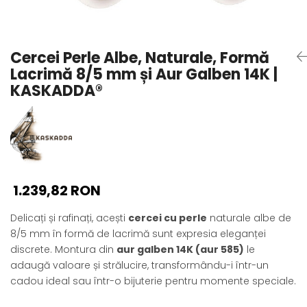
Seturi Perle cu Argint
Brățări cu Perle
Pandantive cu Perle
Cercei Perle Albe, Naturale, Formă
Brose cu Perle
Lacrimă 8/5 mm și Aur Galben 14K |
KASKADDA®
1.239,82 RON
Delicați și rafinați, acești
cercei cu perle
naturale albe de
8/5 mm în formă de lacrimă sunt expresia eleganței
discrete. Montura din
aur galben 14K (aur 585)
le
adaugă valoare și strălucire, transformându-i într-un
cadou ideal sau într-o bijuterie pentru momente speciale.