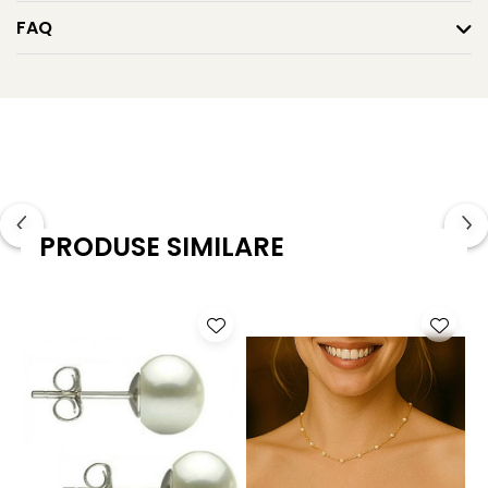
cu perle
sunt întotdeauna o alegere inspirată.
FAQ
Caracteristici tehnice
Tipul perlei: perle naturale de apă dulce
Calitate perle: AAA
Culoare: alb natural
Formă: lacrimă (para)
PRODUSE SIMILARE
Dimensiune perle: 7–8 mm / 5–6 mm
Lustru: luciu oglindă, intens
Suprafață: netedă, cu mici urme naturale de formare
Montură: aur galben 14K (aur 585), tortiță fină
Lungime totală cercei: aprox. 26 mm
Greutate: aprox. 1.70 g / pereche