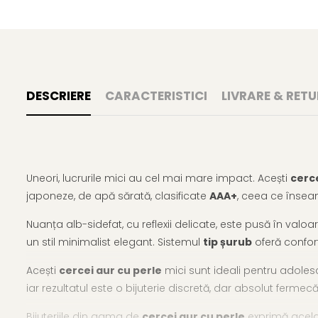
DESCRIERE
CARACTERISTICI
LIVRARE & RETU
Uneori, lucrurile mici au cel mai mare impact. Acești
cerc
japoneze, de apă sărată, clasificate
AAA+
, ceea ce însea
Nuanța alb-sidefat, cu reflexii delicate, este pusă în val
un stil minimalist elegant. Sistemul
tip șurub
oferă confort
Acești
cercei aur cu perle
mici sunt ideali pentru adolesc
iar rezultatul este o bijuterie discretă, dar absolut fermec
Bijuteriile din gama de
cercei aur cu perle
exprimă acela