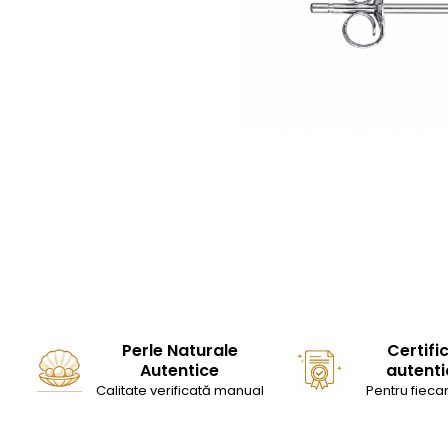
Seturi Perle cu Argint
Brățări cu Perle
Pandantive cu Perle
Brose cu Perle
Perle Naturale
Certifi
Autentice
autenti
Calitate verificată manual
Pentru fiecar