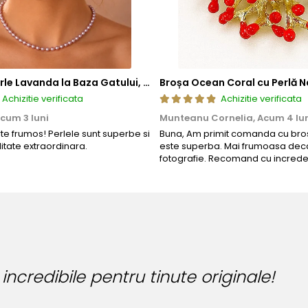
Colier cu Perle Lavanda la Baza Gatului, de 4-5 mm, Perle Rare, Calitate AAA+, Aur 14K | KASKADDA®
Broșa Ocean Coral cu Perlă N
Achizitie verificata
Achizitie verificata
cum 3 luni
Munteanu Cornelia,
Acum 4 lu
rte frumos! Perlele sunt superbe si
Buna, Am primit comanda cu bros
litate extraordinara.
este superba. Mai frumoasa deca
fotografie. Recomand cu increde
!