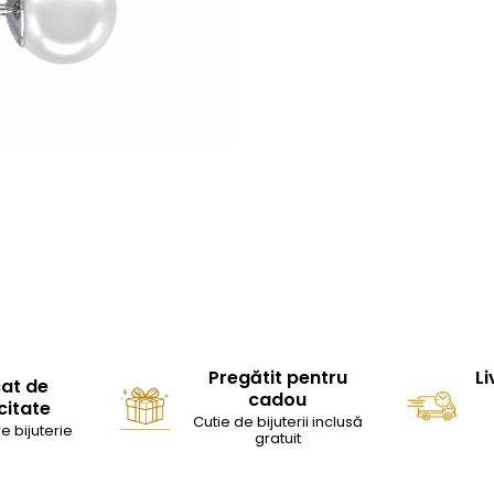
Pregătit pentru
Li
cat de
cadou
citate
Cutie de bijuterii inclusă
e bijuterie
gratuit