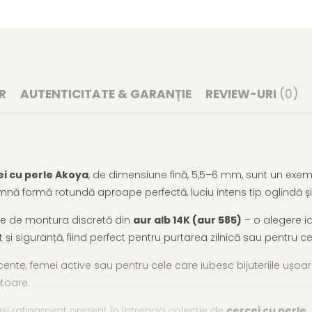
R
AUTENTICITATE & GARANȚIE
REVIEW-URI
(0)
ei cu perle Akoya
, de dimensiune fină, 5,5–6 mm, sunt un exem
mnă formă rotundă aproape perfectă, luciu intens tip oglindă și
oare de montura discretă din
aur alb 14K (aur 585)
– o alegere id
 și siguranță, fiind perfect pentru purtarea zilnică sau pentru cei
ente, femei active sau pentru cele care iubesc bijuteriile ușoare
ătoare.
și rafinament prezent în întreaga colecție de
cercei cu perle
.