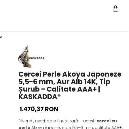
A®
Cercei Perle Akoya Japoneze
5,5-6 mm, Aur Alb 14K, Tip
Șurub - Calitate AAA+ |
KASKADDA®
1.470,37 RON
Discreți, ușori, de o finețe rară – acești
cercei cu
perle
Akoya japoneze de 5,5–6 mm, calitate AAA+,