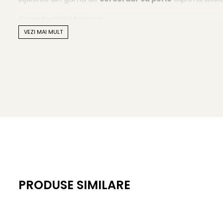
Caracteristici tehnice
VEZI MAI MULT
Tipul perlei: perle naturale Akoya japoneze, apă sărată
Calitate perle: AAA+
Culoare: alb natural, cu reflexii fine, sidefate
Formă: perfect rotundă
Dimensiune perle: 5,5–6 mm
Lustru: intens, luciu oglindă
Suprafață: netedă, fără imperfecțiuni vizibile
Montură: aur alb 14K (aur 585), sistem de prindere cu 
PRODUSE SIMILARE
Greutate: aprox. 0.80 g / pereche
Certificare: certificat de garanție și autenticitate KASK