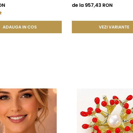
KASKADDA®
ON
de la 957,43 RON
rgăritare pescuite din apele Japoniei
ADAUGA IN COS
VEZI VARIANTE