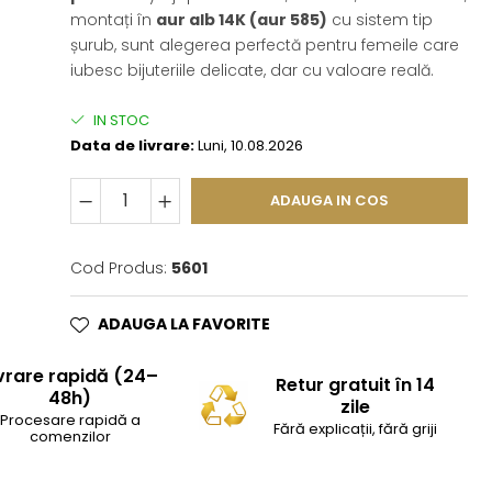
montați în
aur alb 14K (aur 585)
cu sistem tip
șurub, sunt alegerea perfectă pentru femeile care
iubesc bijuteriile delicate, dar cu valoare reală.
IN STOC
Data de livrare:
Luni, 10.08.2026
ADAUGA IN COS
Cod Produs:
5601
ADAUGA LA FAVORITE
vrare rapidă (24–
Retur gratuit în 14
48h)
zile
Procesare rapidă a
Fără explicații, fără griji
comenzilor