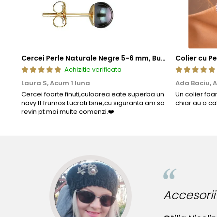
Cercei Perle Naturale Negre 5-6 mm, Buton AAA, Aur 14K (aur 585), Tip Șurub | KASKADDA®
Achizitie verificata
Laura S,
Acum 1 luna
Ada Baciu,
A
Cercei foarte finuti,culoarea eate superba un
Un colier foa
navy ff frumos.Lucrati bine,cu siguranta am sa
chiar au o ca
revin pt mai multe comenzi.❤️
orii incredibile pentru tinute originale