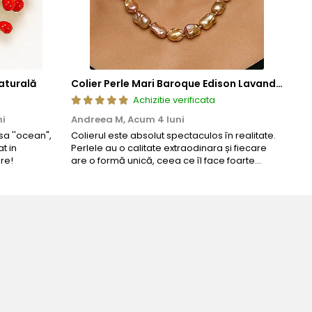
aturală
Colier Perle Mari Baroque Edison Lavandă, Calitatea AAA, Aur 14K | KASKADDA®
Achizitie verificata
ni
Andreea M,
Acum 4 luni
Mar
a ''ocean",
Colierul este absolut spectaculos în realitate.
Un c
t in
Perlele au o calitate extraodinara și fiecare
coma
re!
are o formă unică, ceea ce îl face foarte
comp
special. Nu seamănă cu nimic din ce am văzut
până acum. L-am purtat la un eveniment și am
primit multe ...
Bijuteria p