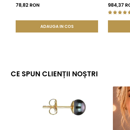
KASKADDA®
78,82 RON
984,37 R
Aflați mai multe despre perlele Akoya aici:
Perlele de Akoya – Mă
ADAUGA IN COS
CE SPUN CLIENȚII NOȘTRI