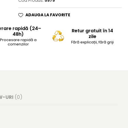
Cod Produs:
5979
ADAUGA LA FAVORITE
vrare rapidă (24–
Retur gratuit în 14
48h)
zile
Procesare rapidă a
Fără explicații, fără griji
comenzilor
W-URI
(0)