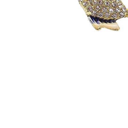
Seturi Perle cu Argint
Brățări cu Perle
Pandantive cu Perle
Brose cu Perle