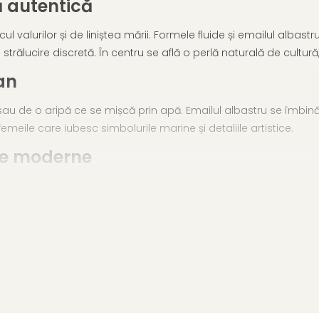
ă autentică
cul valurilor și de liniștea mării. Formele fluide și emailul albas
o strălucire discretă. În centru se află o perlă naturală de cultu
ean
t sau de o aripă ce se mișcă prin apă. Emailul albastru se îmbină
femeile care iubesc simbolurile marine și detaliile artistice.
ute moderne
chii simple, topuri uni sau paltoane în culori neutre. Poate fi p
i eleganță.