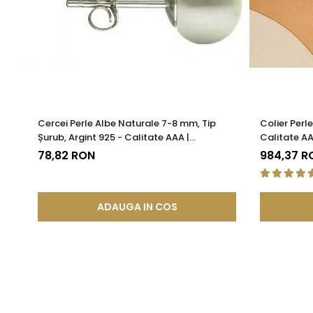
Nu, broșa este ușoară și bine echilibrată, având o prindere 
Un detaliu marin pentru ținute 
Alege această
brosa cu perle
pentru a adăuga un accent d
Cercei Perle Albe Naturale 7-8 mm, Tip
Colier Perl
Șurub, Argint 925 - Calitate AAA |
Calitate AA
KASKADDA®
78,82 RON
984,37 R
ADAUGA IN COS