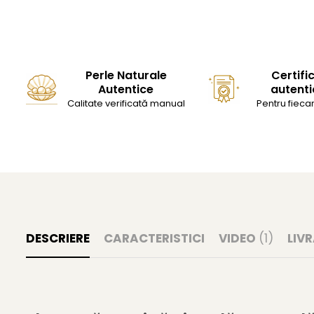
Perle Naturale
Certifi
Autentice
autenti
Calitate verificată manual
Pentru fiecar
DESCRIERE
CARACTERISTICI
VIDEO
(1)
LIV