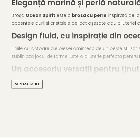
Eleganță marină și perlă natural
Broșa
Ocean Spirit
este o
brosa cu perle
inspirată de jo
accentele aurii și cristalele delicat așezate dau bijuteriei 
Design fluid, cu inspirație din oc
Liniile curgătoare ale piesei amintesc de un pește stiliza
subliniază jocul de forme. Este o bijuterie perfectă pentru 
Un accesoriu versatil pentru țin
Broșa Ocean Spirit se potrivește foarte bine pe sacouri, ro
VEZI MAI MULT
rafinat într-un outfit de seară, oferind un plus de culoare ș
Caracteristici tehnice
Material: aliaj metalic comun
Perlă naturală de cultură – element central