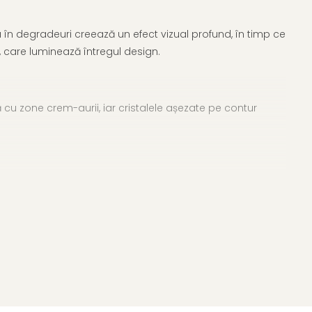
tru în degradeuri creează un efect vizual profund, în timp ce
ră, care luminează întregul design.
 cu zone crem-aurii, iar cristalele așezate pe contur
iesa de accent într-o ținută minimalistă sau un detaliu