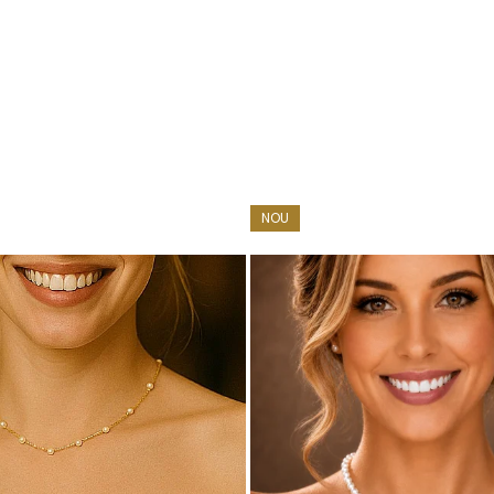
NOU
 aleasă pentru luciul ei delicat și aspectul armonios.
uri rafinate, mai ales pentru persoanele care iubesc stilul mod
hii elegante sau outfituri casual-chic. Nuanțele de albastru pun î