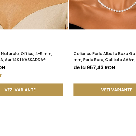
sigură, astfel încât poate fi purtată confortabil pe tot parcursul 
memorabile
e culoare, rafinament și spirit oceanic ținutelor tale preferat
e Naturale, Office, 4-5 mm,
Colier cu Perle Albe la Baza Gat
A, Aur 14K | KASKADDA®
mm, Perle Rare, Calitate AAA+, 
KASKADDA®
ON
de la 957,43 RON
VEZI VARIANTE
VEZI VARIANTE