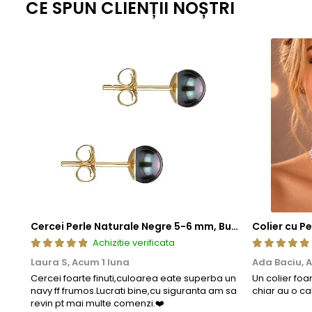
CE SPUN CLIENȚII NOȘTRI
Cercei Perle Naturale Negre 5-6 mm, Buton AAA, Aur 14K (aur 585), Tip Șurub | KASKADDA®
Achizitie verificata
Laura S,
Acum 1 luna
Ada Baciu,
A
Cercei foarte finuti,culoarea eate superba un
Un colier foa
navy ff frumos.Lucrati bine,cu siguranta am sa
chiar au o ca
revin pt mai multe comenzi.❤️