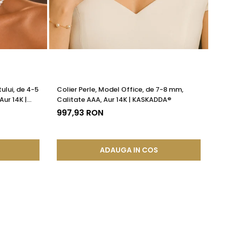
zilei.
e.
ului, de 4-5
Colier Perle, Model Office, de 7-8 mm,
Ce
Aur 14K |
Calitate AAA, Aur 14K | KASKADDA®
Mo
997,93 RON
19
ADAUGA IN COS