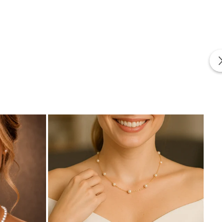
ern și simbolurile inspirate de mare.
n valoare atât culorile neutre, cât și pe cele mai închise.