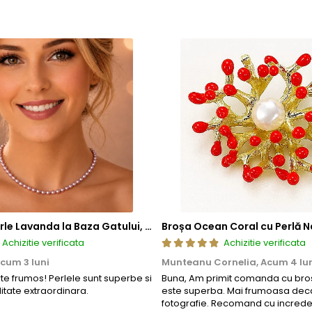
Colier cu Perle Lavanda la Baza Gatului, de 4-5 mm, Perle Rare, Calitate AAA+, Aur 14K | KASKADDA®
Broșa Ocean Coral cu Perlă N
Achizitie verificata
Achizitie verificata
cum 3 luni
Munteanu Cornelia,
Acum 4 lu
rte frumos! Perlele sunt superbe si
Buna, Am primit comanda cu bros
litate extraordinara.
este superba. Mai frumoasa deca
fotografie. Recomand cu increde