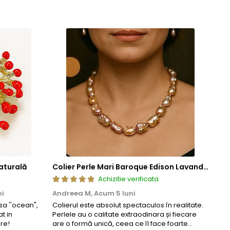
aturală
Colier Perle Mari Baroque Edison Lavandă, Calitatea AAA, Aur 14K | KASKADDA®
Achizitie verificata
ni
Andreea M,
Acum 5 luni
Mar
a ''ocean",
Colierul este absolut spectaculos în realitate.
Un c
t in
Perlele au o calitate extraodinara și fiecare
coma
re!
are o formă unică, ceea ce îl face foarte
comp