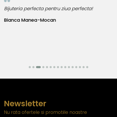
Bijuteria perfecta pentru ziua perfecta!
O
l
Bianca Manea-Mocan
N
Newsletter
Nu rata ofertele si promotiile noastre