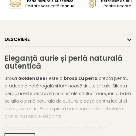
Perle Naturale Autentice
Certificat de aute
Calitate verificată manual
Pentru fiecare bi
DESCRIERE
Eleganță aurie și perlă naturală
autentică
Broșa
Golden Deer
este o
brosa cu perla
creată pentru
a aduce o notă regală și luminoasă ținutelor tale. Silueta
cerbului este decorată cu cristale strălucitoare, iar la bază
se află o perlă naturală de cultură, aleasă pentru luciul ei
cald și autentic. Este o piesă care combină simbolurile
grației cu finisaje elegante.
Design spectaculos, plin de