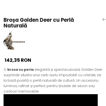
Seturi Perle cu Argint
Brățări cu Perle
Pandantive cu Perle
Broșa Golden Deer cu Perlă
Brose cu Perle
Naturală
142,35 RON
O
brosa cu perla
elegantă și spectaculoasă, Golden Deer
surprinde silueta unui cerb auriu împodobit cu cristale, iar
la bază poartă o perlă naturală de cultură. Un accesoriu
luminos, rafinat și perfect pentru ținutele de sezon sau
cadouri memorabile.