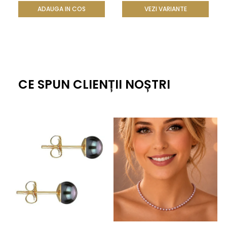
ținute elegante de seară. Cristalele și perlă creează un
ADAUGA IN COS
VEZI VARIANTE
accent spectaculos.
Este grea sau incomodă?
Nu, broșa este bine echilibrată, având un sistem de
prindere sigur și o greutate potrivită pentru materialele de
CE SPUN CLIENȚII NOȘTRI
sezon.
Un accesoriu luminos pentru
ținute memorabile
Alege această
brosa cu perla
pentru a adăuga ținutelor
tale un detaliu elegant, festiv și plin de strălucire.