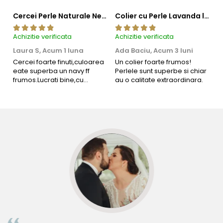
Cercei Perle Naturale Negre 5-6 mm, Buton AAA, Aur 14K (aur 585), Tip Șurub | KASKADDA®
Colier cu Perle Lavanda la Baza Gatului, de 4-5 mm, Perle Rare, Calitate AAA+, Aur 14K | KASKADDA®
Achizitie verificata
Achizitie verificata
Ac
Laura S,
Acum 1 luna
Ada Baciu,
Acum 3 luni
M
4
Cercei foarte finuti,culoarea
Un colier foarte frumos!
eate superba un navy ff
Perlele sunt superbe si chiar
B
frumos.Lucrati bine,cu
au o calitate extraordinara.
b
siguranta am sa revin pt mai
s
multe comenzi.❤️
d
R