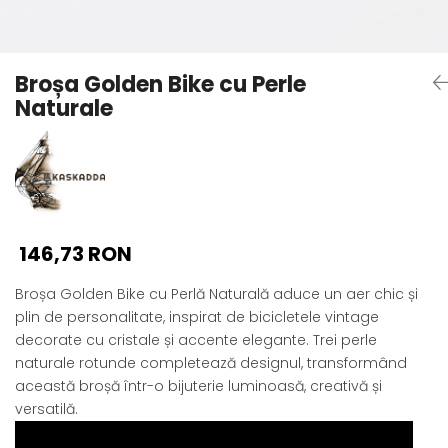
Seturi Perle cu Argint
Brățări cu Perle
Pandantive cu Perle
Broșa Golden Bike cu Perle
Brose cu Perle
Naturale
146,73 RON
Broșa Golden Bike cu Perlă Naturală aduce un aer chic și
plin de personalitate, inspirat de bicicletele vintage
decorate cu cristale și accente elegante. Trei perle
naturale rotunde completează designul, transformând
această broșă într-o bijuterie luminoasă, creativă și
versatilă.