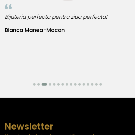
Bijuteria perfecta pentru ziua perfecta!
O
l
Bianca Manea-Mocan
N
Newsletter