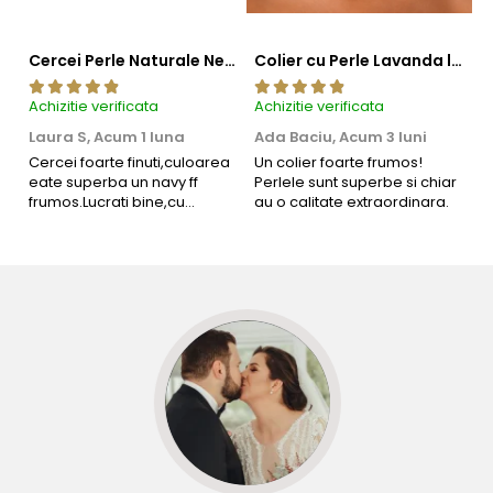
Cercei Perle Naturale Negre 5-6 mm, Buton AAA, Aur 14K (aur 585), Tip Șurub | KASKADDA®
Colier cu Perle Lavanda la Baza Gatului, de 4-5 mm, Perle Rare, Calitate AAA+, Aur 14K | KASKADDA®
Achizitie verificata
Achizitie verificata
Ac
Laura S,
Acum 1 luna
Ada Baciu,
Acum 3 luni
M
4
Cercei foarte finuti,culoarea
Un colier foarte frumos!
eate superba un navy ff
Perlele sunt superbe si chiar
B
frumos.Lucrati bine,cu
au o calitate extraordinara.
b
siguranta am sa revin pt mai
s
multe comenzi.❤️
d
R