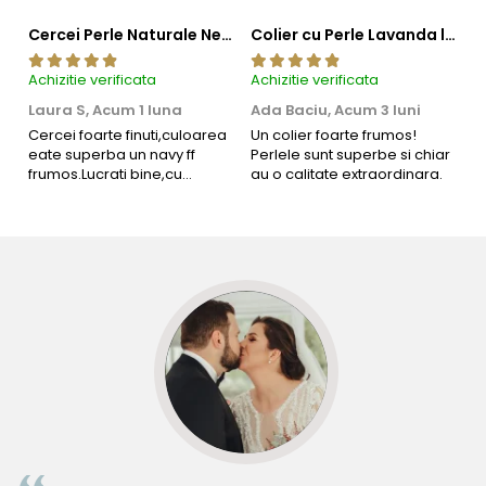
Cercei Perle Naturale Negre 5-6 mm, Buton AAA, Aur 14K (aur 585), Tip Șurub | KASKADDA®
Colier cu Perle Lavanda la Baza Gatului, de 4-5 mm, Perle Rare, Calitate AAA+, Aur 14K | KASKADDA®
Achizitie verificata
Achizitie verificata
Ac
Laura S,
Acum 1 luna
Ada Baciu,
Acum 3 luni
M
4
Cercei foarte finuti,culoarea
Un colier foarte frumos!
eate superba un navy ff
Perlele sunt superbe si chiar
B
frumos.Lucrati bine,cu
au o calitate extraordinara.
b
siguranta am sa revin pt mai
s
multe comenzi.❤️
d
R