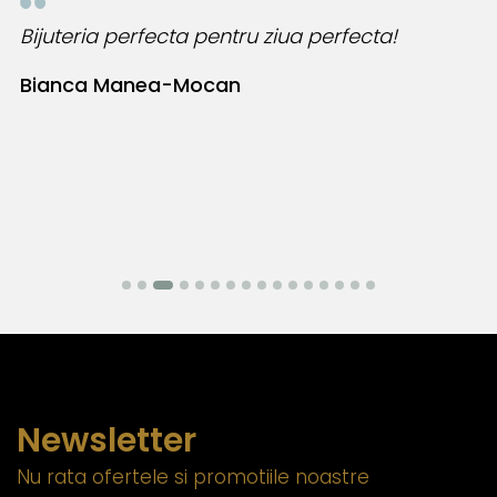
Bijuteria perfecta pentru ziua perfecta!
O
l
Bianca Manea-Mocan
N
Newsletter
Nu rata ofertele si promotiile noastre