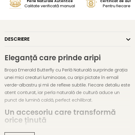
Perle Naturale Autentice
Certificat de aute
Calitate verificată manual
Pentru fiecare bi
DESCRIERE
Eleganță care prinde aripi
Broșa Emerald Butterfly cu Perlă Naturală surprinde grația
unei mici creaturi luminoase, cu aripi pictate în email
verde-albastru și mii de reflexe subtile. Fiecare detaliu este
atent conturat, iar perla naturală de cultură aduce un
punct de lumină caldă, perfect echilibrat.
Un accesoriu care transformă
orice ținută
Fie că o porți pe un sacou, palton, eșarfă sau geantă,