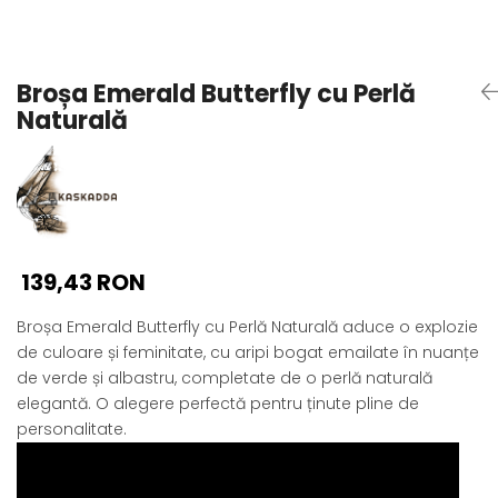
Seturi Perle cu Argint
Brățări cu Perle
Pandantive cu Perle
Broșa Emerald Butterfly cu Perlă
Brose cu Perle
Naturală
139,43 RON
Broșa Emerald Butterfly cu Perlă Naturală aduce o explozie
de culoare și feminitate, cu aripi bogat emailate în nuanțe
de verde și albastru, completate de o perlă naturală
elegantă. O alegere perfectă pentru ținute pline de
personalitate.