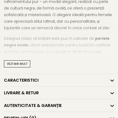
rafinamentului pur – un model elegant, realizat cu perle
de cultură negre, de formă ovală, ce oferă o prezență
sofisticată și misterioasă. O alegere ideală pentru femeile
care apreciază stilul rafinat, dar cu personalitate, și
bijuteriile care se remarcă discret în orice context al zilei.
Designul clasic al brățării este pus în valoare de
perlele
negre ovale
, atent selecționate pentru luciul lor catifelat
și forma armonioasă. Cu o lungime de 18 cm, acest
model se așază delicat pe încheietură, iar închizătoarea
VEZI MAI MULT
din
aur 14K (aur 585)
, sigură și elegantă, completează cu
stil bijuteria. Această
brățară cu perle
este potrivită atât
pentru ținutele office, cât și pentru aparițiile de seară sau
CARACTERISTICI
evenimentele speciale în familie. Este o piesă versatilă, ce
aduce un contrast rafinat și un aer de noblețe discretă.
LIVRARE & RETUR
Prin expresivitatea culorii și simbolismul profund, acest
model se integrează cu ușurință în colecțiile de
brățări cu
AUTENTICITATE & GARANȚIE
perle naturale
, fiind o opțiune elegantă și inspirată
pentru cadouri de suflet.