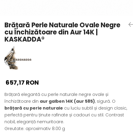
Seturi Perle cu Argint
Brățări cu Perle
Pandantive cu Perle
Brățară Perle Naturale Ovale Negre
Brose cu Perle
cu Închizătoare din Aur 14K |
KASKADDA®
657,17 RON
Brățară elegantă cu perle naturale negre ovale și
închizătoare din
aur galben 14K (aur 585)
, sigură. O
brățară cu perle naturale
cu luciu subtil și design clasic,
perfectă pentru ținute rafinate și cadouri cu stil. Contrast
nobil, eleganță nemuritoare.
Greutate: aproximativ 8.00 g