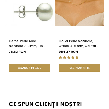
perlele false sunt perfecte).
Caracteristici tehnice
Tipul perlelor: perle naturale Edison
Mărime perle: 10–12 mm
Forma perlei: rotundă
Cercei Perle Albe
Colier Perle Naturale,
Naturale 7-8 mm, Tip
Office, 4-5 mm, Calitate
Culoare: lavandă naturală
Șurub, Argint 925 -
AAA, Aur 14K | KASKADDA®
78,82 RON
984,37 RON
Calitate AAA |
Calitate perle: AAA
KASKADDA®
ADAUGA IN COS
VEZI VARIANTE
Lustru: de calitate înaltă
Material montură: aur galben 14K (aur 585)
Lungime brățară: 18 cm
Greutate: aproximativ 40.00 g
CE SPUN CLIENȚII NOȘTRI
Ambalaj: cutie din lemn premium + certificat