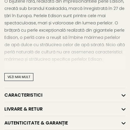
O bijuterie rară, realizată din impresionantele perle Edison,
creată sub brandul Kaskadda, marcă înregistrată în 27 de
țări în Europa. Perlele Edison sunt printre cele mai
spectaculoase, mari și valoroase din lumea perlelor. O
brățară cu perle excepțională realizată din gigantele perle
Edison, o perlă care a reușit să îmbine mărimea perlelor
de apă dulce cu strălucirea celor de apă sărată. Nicio altă
perlă naturală de cultură nu are asemenea caracteristici:
mărimea și strălucirea specifice perlelor Edison.
O brățară aur cu perle naturale Edison conferă eleganță și
VEZI MAI MULT
exclusivitate celei care o poartă, valoarea și frumusețea ei
dăinuind peste vreme.
CARACTERISTICI
O bijuterie cu perle naturale Edison confera eleganta si
exclusivitate celei care o poarta, valoarea si frumusetea ei
LIVRARE & RETUR
dainuind peste vreme.
AUTENTICITATE & GARANȚIE
Perlele naturale Edison de calitate sunt rare, astfel incat