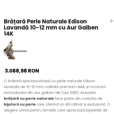
Seturi Perle cu Argint
Brățări cu Perle
Pandantive cu Perle
Brățară Perle Naturale Edison
Brose cu Perle
Lavandă 10-12 mm cu Aur Galben
14K
3.088,98 RON
O brățară spectaculoasă cu perle naturale Edison
lavandă, de 10–12 mm, calitate premium AAA, și montură
inchizatoare din aur galben 14K (aur 585). Această
brățară cu perle naturale
face parte din colectia de
bijuterii cu perle
rare, oferind un stil rafinat și exclusivist. O
alegere unică pentru femeile care apreciază bijuteriile de