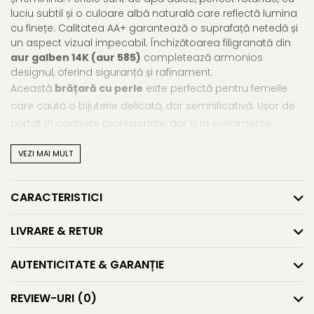
luciu subtil și o culoare albă naturală care reflectă lumina
cu finețe. Calitatea AA+ garantează o suprafață netedă și
un aspect vizual impecabil. Închizătoarea filigranată din
aur galben 14K (aur 585)
completează armonios
designul, oferind siguranță și rafinament.
Această
brățară cu perle
este perfectă pentru femeile
care caută o bijuterie delicată, dar semnificativă. Ușor de
purtat în contexte profesionale, dar și la evenimente
formale, brățara se potrivește oricărei colecții de
brățări
VEZI MAI MULT
cu perle naturale
. Este și o
brățară aur cu perle
care
transmite un mesaj clasic: bun gust, simplitate și calitate.
CARACTERISTICI
Perlele sunt 100% naturale, iar micile urme de creștere
vizibile pe suprafață sunt semnele autenticității lor – nu
LIVRARE & RETUR
defecte, ci amprente ale naturii. Fiecare brățară este unică
și are o poveste personală, ceea ce o face un cadou
AUTENTICITATE & GARANȚIE
memorabil.
REVIEW-URI
(0)
Caracteristici tehnice