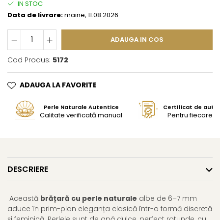
IN STOC
Data de livrare:
maine, 11.08.2026
ADAUGA IN COS
Cod Produs:
5172
ADAUGA LA FAVORITE
Perle Naturale Autentice
Certificat de aute
Calitate verificată manual
Pentru fiecare bi
DESCRIERE
Această
brățară cu perle naturale
albe de 6–7 mm
aduce în prim-plan eleganța clasică într-o formă discretă
și feminină. Perlele sunt de apă dulce, perfect rotunde, cu