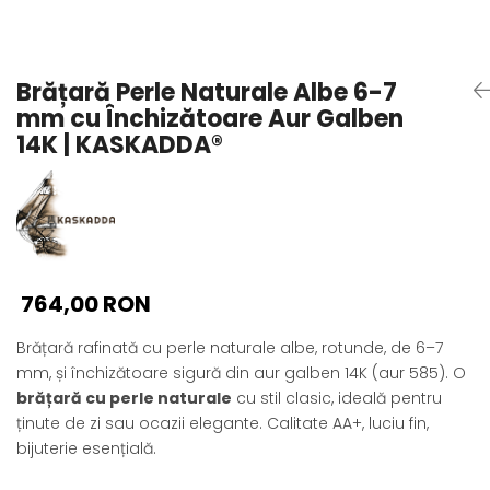
Seturi Perle cu Argint
Brățări cu Perle
Pandantive cu Perle
Brățară Perle Naturale Albe 6-7
Brose cu Perle
mm cu Închizătoare Aur Galben
14K | KASKADDA®
764,00 RON
Brățară rafinată cu perle naturale albe, rotunde, de 6–7
mm, și închizătoare sigură din aur galben 14K (aur 585). O
brățară cu perle naturale
cu stil clasic, ideală pentru
ținute de zi sau ocazii elegante. Calitate AA+, luciu fin,
bijuterie esențială.