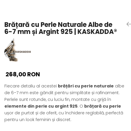
Seturi Perle cu Argint
Brățări cu Perle
Pandantive cu Perle
Brățară cu Perle Naturale Albe de
Brose cu Perle
6-7 mm și Argint 925 | KASKADDA®
268,00 RON
Fiecare detaliu al acestei
brățări cu perle naturale
albe
de 6–7 mm este gândit pentru simplitate și rafinament.
Perlele sunt rotunde, cu luciu fin, montate cu grijă în
elemente din perle cu argint 925
. O
brățară cu perle
ușor de purtat și de oferit, cu închidere reglabilă, perfectă
pentru un look feminin și discret.