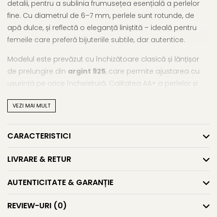
detalii, pentru a sublinia frumusețea esențială a perlelor
fine. Cu diametrul de 6–7 mm, perlele sunt rotunde, de
apă dulce, și reflectă o eleganță liniștită – ideală pentru
femeile care preferă bijuteriile subtile, dar autentice.
Modelul este prevăzut cu închizătoare clasică și lănțișor
de prelungire din
argint 925
, care permite ajustarea cu
ușurință pe orice încheietură. Calitatea AA+ a perlelor și
luciul natural le transformă într-o alegere excelentă pentru
VEZI MAI MULT
purtare de zi cu zi sau pentru evenimente cu dress code
minimalist.
CARACTERISTICI
Prin stilul său rafinat, această
brățară argint cu perle
reușește să adauge o notă discretă de lux oricărei apariții.
LIVRARE & RETUR
Este o bijuterie care nu atrage atenția prin extravaganță,
ci prin echilibru și naturalețe. Se potrivește perfect ca
AUTENTICITATE & GARANȚIE
brățară elegantă cu perle naturale
pentru birou, ieșiri
casual sau un moment special.
REVIEW-URI
(0)