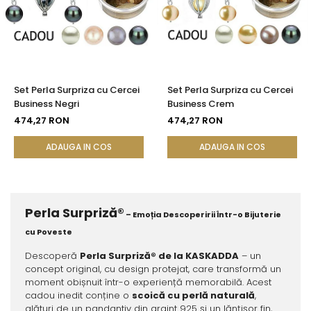
Set Perla Surpriza cu Cercei
Set Perla Surpriza cu Cercei
Business Negri
Business Crem
474,27 RON
474,27 RON
ADAUGA IN COS
ADAUGA IN COS
Perla Surpriză®
– Emoția Descoperirii Într-o Bijuterie
cu Poveste
Descoperă
Perla Surpriză® de la KASKADDA
– un
concept original, cu design protejat, care transformă un
moment obișnuit într-o experiență memorabilă. Acest
cadou inedit conține o
scoică cu perlă naturală
,
alături de un pandantiv din argint 925 și un lănțișor fin,