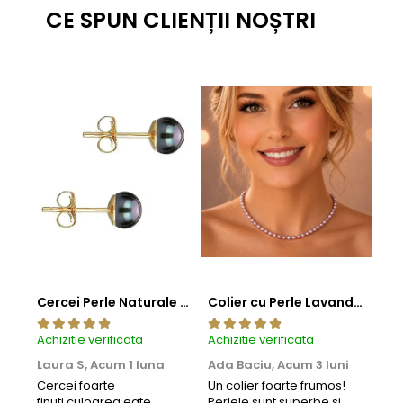
CE SPUN CLIENȚII NOȘTRI
Cercei Perle Naturale Negre 5-6 mm, Buton AAA, Aur 14K (aur 585), Tip Șurub | KASKADDA®
Colier cu Perle Lavanda la Baza Gatului, de 4-5 mm, Perle Rare, Calitate AAA+, Aur 14K | KASKADDA®
Achizitie verificata
Achizitie verificata
Achi
Laura S,
Acum 1 luna
Ada Baciu,
Acum 3 luni
Mun
Acu
Cercei foarte
Un colier foarte frumos!
finuti,culoarea eate
Perlele sunt superbe si
Bun