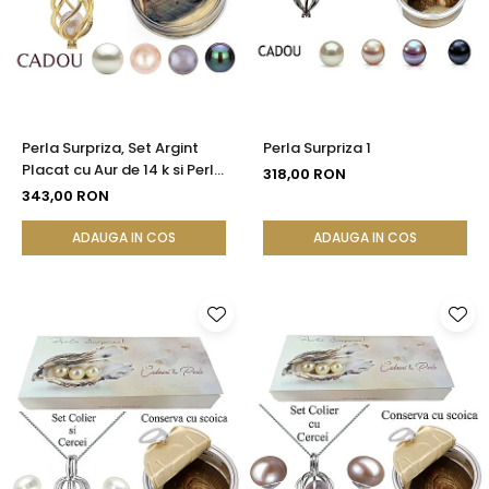
Seturi Perle cu Argint
Brățări cu Perle
Pandantive cu Perle
Brose cu Perle
Perla Surpriza, Set Argint
Perla Surpriza 1
Placat cu Aur de 14 k si Perle
318,00 RON
Naturale
343,00 RON
ADAUGA IN COS
ADAUGA IN COS