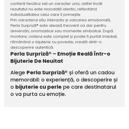
conferă fiecărui set un caracter unic, astfel încât
rezultatul nu este niciodată identic, reflectând
individualitatea celui care îl primește.
Prin caracterul său interactiv și valoarea emoțională,
Perla Surpriză® este aleasă frecvent ca dar pentru
aniversări, onomastice sau momente simbolice. După
montare, colierul este complet și poate fi purtat imediat,
rămânând o bijuterie cu poveste, creată dintr-o
descoperire autentică.
Perla Surpriză® – Emoție Reală Într-o
Bijuterie De Neuitat
Alege
Perla Surpriză®
și oferă un cadou
memorabil: o experiență, o descoperire și
o
bijuterie cu perle
pe care destinatarul
o va purta cu emoție.