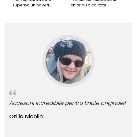
superba un navy ff
chiar au o calitate
cu b
frumos.Lucrati bine,cu
extraordinara.
sup
siguranta am sa revin pt
deca
mai multe comenzi.❤️
Rec
Accesorii incredibile pentru tinute originale!
Bij
Otilia Nicolin
Bi