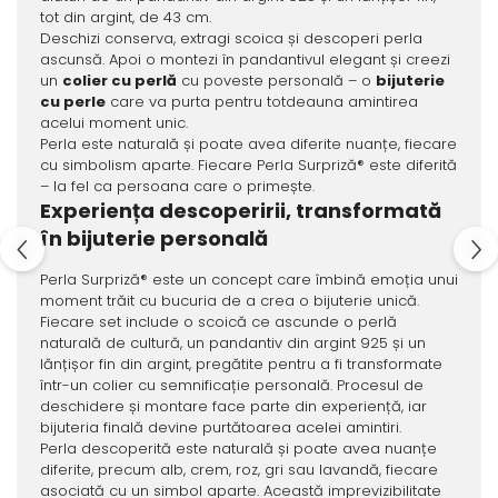
tot din argint, de 43 cm.
Deschizi conserva, extragi scoica și descoperi perla
ascunsă. Apoi o montezi în pandantivul elegant și creezi
un
colier cu perlă
cu poveste personală – o
bijuterie
cu perle
care va purta pentru totdeauna amintirea
acelui moment unic.
Perla este naturală și poate avea diferite nuanțe, fiecare
cu simbolism aparte. Fiecare Perla Surpriză® este diferită
– la fel ca persoana care o primește.
Experiența descoperirii, transformată
în bijuterie personală
Perla Surpriză® este un concept care îmbină emoția unui
moment trăit cu bucuria de a crea o bijuterie unică.
Fiecare set include o scoică ce ascunde o perlă
naturală de cultură, un pandantiv din argint 925 și un
lănțișor fin din argint, pregătite pentru a fi transformate
într-un colier cu semnificație personală. Procesul de
deschidere și montare face parte din experiență, iar
bijuteria finală devine purtătoarea acelei amintiri.
Perla descoperită este naturală și poate avea nuanțe
diferite, precum alb, crem, roz, gri sau lavandă, fiecare
asociată cu un simbol aparte. Această imprevizibilitate