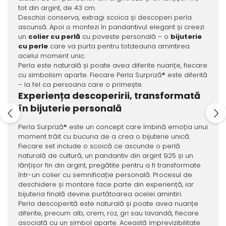
tot din argint, de 43 cm.
Deschizi conserva, extragi scoica și descoperi perla
ascunsă. Apoi o montezi în pandantivul elegant și creezi
un
colier cu perlă
cu poveste personală – o
bijuterie
cu perle
care va purta pentru totdeauna amintirea
acelui moment unic.
Perla este naturală și poate avea diferite nuanțe, fiecare
cu simbolism aparte. Fiecare Perla Surpriză® este diferită
– la fel ca persoana care o primește.
Experiența descoperirii, transformată
în bijuterie personală
Perla Surpriză® este un concept care îmbină emoția unui
moment trăit cu bucuria de a crea o bijuterie unică.
Fiecare set include o scoică ce ascunde o perlă
naturală de cultură, un pandantiv din argint 925 și un
lănțișor fin din argint, pregătite pentru a fi transformate
într-un colier cu semnificație personală. Procesul de
deschidere și montare face parte din experiență, iar
bijuteria finală devine purtătoarea acelei amintiri.
Perla descoperită este naturală și poate avea nuanțe
diferite, precum alb, crem, roz, gri sau lavandă, fiecare
asociată cu un simbol aparte. Această imprevizibilitate