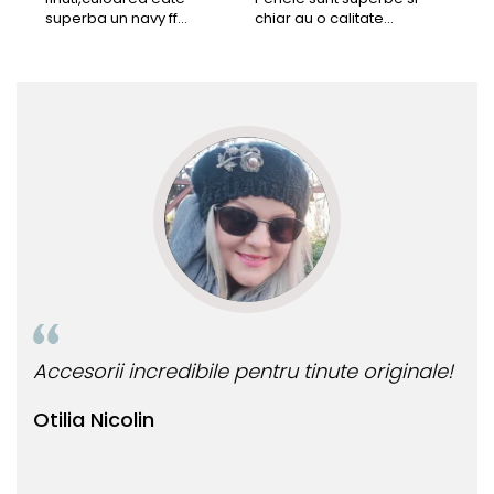
superba un navy ff
chiar au o calitate
cu b
frumos.Lucrati bine,cu
extraordinara.
sup
siguranta am sa revin pt
deca
mai multe comenzi.❤️
Rec
Accesorii incredibile pentru tinute originale!
Bij
Otilia Nicolin
Bi