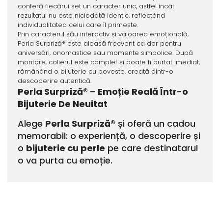
conferă fiecărui set un caracter unic, astfel încât
rezultatul nu este niciodată identic, reflectând
individualitatea celui care îl primește.
Prin caracterul său interactiv și valoarea emoțională,
Perla Surpriză® este aleasă frecvent ca dar pentru
aniversări, onomastice sau momente simbolice. După
montare, colierul este complet și poate fi purtat imediat,
rămânând o bijuterie cu poveste, creată dintr-o
descoperire autentică.
Perla Surpriză® – Emoție Reală Într-o
Bijuterie De Neuitat
Alege
Perla Surpriză®
și oferă un cadou
memorabil: o experiență, o descoperire și
o
bijuterie cu perle
pe care destinatarul
o va purta cu emoție.