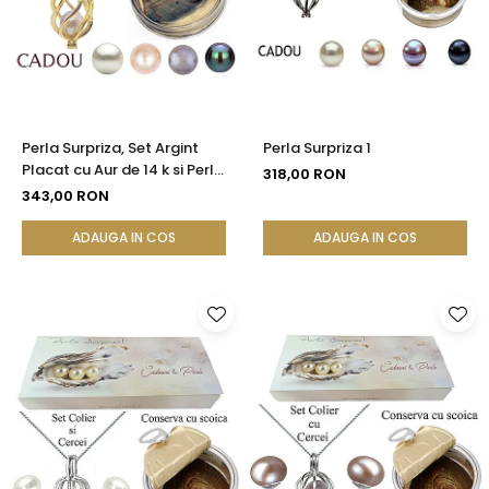
Seturi Perle cu Argint
Brățări cu Perle
Pandantive cu Perle
Brose cu Perle
Perla Surpriza, Set Argint
Perla Surpriza 1
Placat cu Aur de 14 k si Perle
318,00 RON
Naturale
343,00 RON
ADAUGA IN COS
ADAUGA IN COS