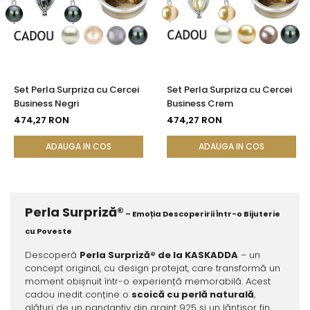
Set Perla Surpriza cu Cercei
Set Perla Surpriza cu Cercei
Business Negri
Business Crem
474,27 RON
474,27 RON
ADAUGA IN COS
ADAUGA IN COS
Perla Surpriză®
– Emoția Descoperirii Într-o Bijuterie
cu Poveste
Descoperă
Perla Surpriză® de la KASKADDA
– un
concept original, cu design protejat, care transformă un
moment obișnuit într-o experiență memorabilă. Acest
cadou inedit conține o
scoică cu perlă naturală
,
alături de un pandantiv din argint 925 și un lănțișor fin,