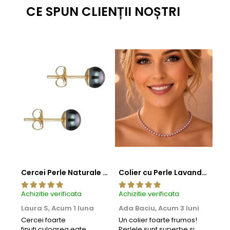
CE SPUN CLIENȚII NOȘTRI
Cercei Perle Naturale Negre 5-6 mm, Buton AAA, Aur 14K (aur 585), Tip Șurub | KASKADDA®
Colier cu Perle Lavanda la Baza Gatului, de 4-5 mm, Perle Rare, Calitate AAA+, Aur 14K | KASKADDA®
Achizitie verificata
Achizitie verificata
Achi
Laura S,
Acum 1 luna
Ada Baciu,
Acum 3 luni
Mun
Acu
Cercei foarte
Un colier foarte frumos!
finuti,culoarea eate
Perlele sunt superbe si
Bun