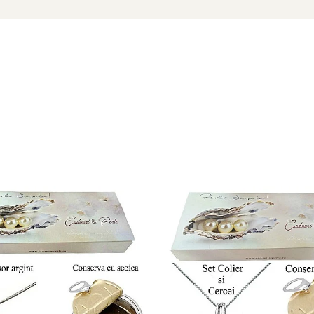
m cadou toate cele 4 culori de perle pentru a purta in fiecare z
 gratuita !
 la dumneavoastra insotite de certificat de garantie (garantie 
 aur si argint utilizate in realizarea bijuteriilor
 siguranta bijuteriilor, anumite componente esentiale sunt fabri