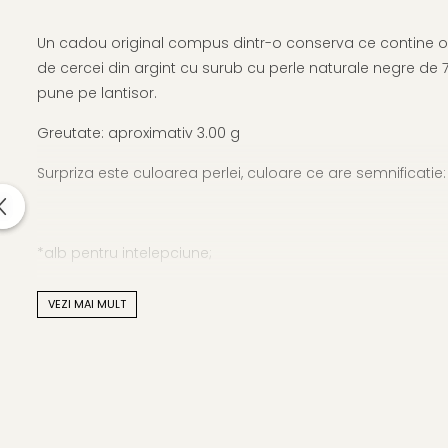
Un cadou original compus dintr-o conserva ce contine o 
de cercei din argint cu surub cu perle naturale negre de
pune pe lantisor.
Greutate: aproximativ 3.00 g
Surpriza este culoarea perlei, culoare ce are semnificatie:
*alb pentru intelepciune;
VEZI MAI MULT
*roz pentru sanatate;
*lavanda pentru success;