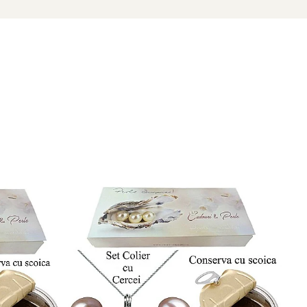
i culoarea care vi se potriveste.
100% perle naturale si argint 925).
cate in conformitate cu standardele specifice industriei.