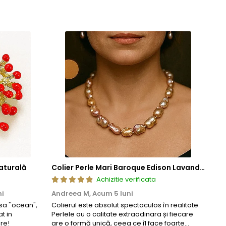
cura de bijuterii rafinate, concepute pentru a oferi atat placere
aturală
Colier Perle Mari Baroque Edison Lavandă, Calitatea AAA, Aur 14K | KASKADDA®
Achizitie verificata
ni
Andreea M,
Acum 5 luni
Mar
a ''ocean",
Colierul este absolut spectaculos în realitate.
Un c
t in
Perlele au o calitate extraodinara și fiecare
coma
re!
are o formă unică, ceea ce îl face foarte
comp