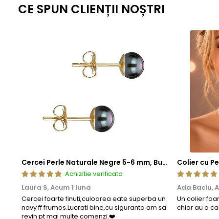
standardizate la nivel global, fiecare piesa ramane nu doar elegant
CE SPUN CLIENȚII NOȘTRI
estetica, cat si fiabilitate de lunga durata.
Cercei Perle Naturale Negre 5-6 mm, Buton AAA, Aur 14K (aur 585), Tip Șurub | KASKADDA®
Achizitie verificata
Laura S,
Acum 1 luna
Ada Baciu,
A
Cercei foarte finuti,culoarea eate superba un
Un colier foa
navy ff frumos.Lucrati bine,cu siguranta am sa
chiar au o ca
revin pt mai multe comenzi.❤️