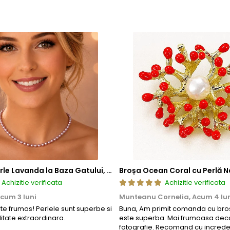
a, ci si sigura si rezistenta la uzura zilnica. Astfel, clientii se pot bu
Colier cu Perle Lavanda la Baza Gatului, de 4-5 mm, Perle Rare, Calitate AAA+, Aur 14K | KASKADDA®
Broșa Ocean Coral cu Perlă N
Achizitie verificata
Achizitie verificata
cum 3 luni
Munteanu Cornelia,
Acum 4 lu
rte frumos! Perlele sunt superbe si
Buna, Am primit comanda cu bros
litate extraordinara.
este superba. Mai frumoasa deca
fotografie. Recomand cu increde