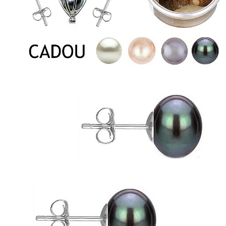
Seturi Perle cu Argint
Brățări cu Perle
Pandantive cu Perle
Brose cu Perle