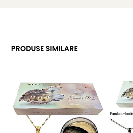
*perla neagra pentru iubire.
**Pentru a va bucura din plin de acest pachet, noi va face
PRODUSE SIMILARE
*** Acest pachet nu este insotit de o alta cutie de bijuterii
****
Bijuteriile cu perle naturale si argint 925
vor ajunge
Informatii despre structura interna a componentelor din
Pentru a asigura functionalitatea optima, durabilitatea si