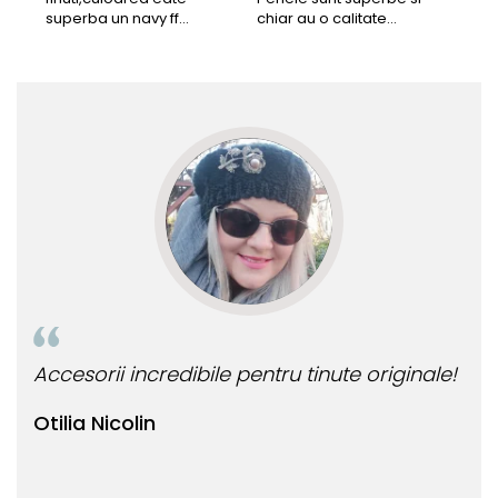
superba un navy ff
chiar au o calitate
cu b
frumos.Lucrati bine,cu
extraordinara.
sup
siguranta am sa revin pt
deca
mai multe comenzi.❤️
Rec
Accesorii incredibile pentru tinute originale!
Bij
Otilia Nicolin
Bi