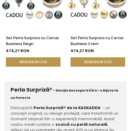
Set Perla Surpriza cu Cercei
Set Perla Surpriza cu Cercei
Business Negri
Business Crem
474,27 RON
474,27 RON
ADAUGA IN COS
ADAUGA IN COS
Perla Surpriză®
– Emoția Descoperirii Într-o Bijuterie
cu Poveste
Descoperă
Perla Surpriză® de la KASKADDA
– un
concept original, cu design protejat, care transformă un
moment obișnuit într-o experiență memorabilă. Acest
cadou inedit conține o
scoică cu perlă naturală
,
alături de un pandantiv din argint 925 și un lănțișor fin,