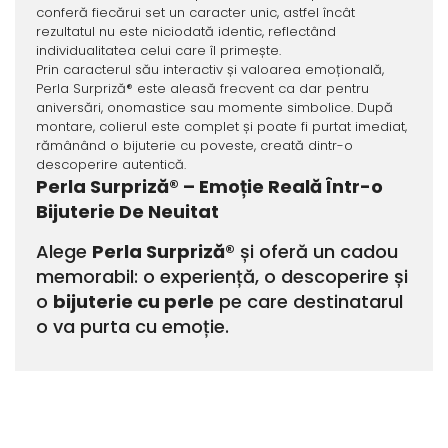
conferă fiecărui set un caracter unic, astfel încât
rezultatul nu este niciodată identic, reflectând
individualitatea celui care îl primește.
Prin caracterul său interactiv și valoarea emoțională,
Perla Surpriză® este aleasă frecvent ca dar pentru
aniversări, onomastice sau momente simbolice. După
montare, colierul este complet și poate fi purtat imediat,
rămânând o bijuterie cu poveste, creată dintr-o
descoperire autentică.
Perla Surpriză® – Emoție Reală Într-o
Bijuterie De Neuitat
Alege
Perla Surpriză®
și oferă un cadou
memorabil: o experiență, o descoperire și
o
bijuterie cu perle
pe care destinatarul
o va purta cu emoție.