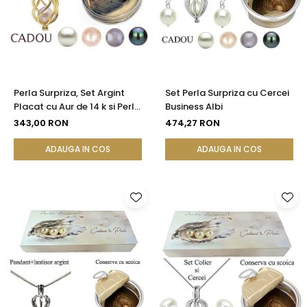
Seturi Perle cu Argint
Brățări cu Perle
Pandantive cu Perle
Brose cu Perle
Perla Surpriza, Set Argint
Set Perla Surpriza cu Cercei
Placat cu Aur de 14 k si Perle
Business Albi
Naturale
343,00 RON
474,27 RON
ADAUGA IN COS
ADAUGA IN COS