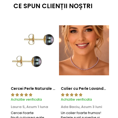
CE SPUN CLIENȚII NOȘTRI
Cercei Perle Naturale Negre 5-6 mm, Buton AAA, Aur 14K (aur 585), Tip Șurub | KASKADDA®
Colier cu Perle Lavanda la Baza Gatului, de 4-5 mm, Perle Rare, Calitate AAA+, Aur 14K | KASKADDA®
Achizitie verificata
Achizitie verificata
Achi
Laura S,
Acum 1 luna
Ada Baciu,
Acum 3 luni
Mun
Acu
Cercei foarte
Un colier foarte frumos!
finuti,culoarea eate
Perlele sunt superbe si
Bun