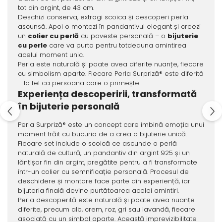
tot din argint, de 43 cm.
Deschizi conserva, extragi scoica și descoperi perla
ascunsă. Apoi o montezi în pandantivul elegant și creezi
un
colier cu perlă
cu poveste personală – o
bijuterie
cu perle
care va purta pentru totdeauna amintirea
acelui moment unic.
Perla este naturală și poate avea diferite nuanțe, fiecare
cu simbolism aparte. Fiecare Perla Surpriză® este diferită
– la fel ca persoana care o primește.
Experiența descoperirii, transformată
în bijuterie personală
Perla Surpriză® este un concept care îmbină emoția unui
moment trăit cu bucuria de a crea o bijuterie unică.
Fiecare set include o scoică ce ascunde o perlă
naturală de cultură, un pandantiv din argint 925 și un
lănțișor fin din argint, pregătite pentru a fi transformate
într-un colier cu semnificație personală. Procesul de
deschidere și montare face parte din experiență, iar
bijuteria finală devine purtătoarea acelei amintiri.
Perla descoperită este naturală și poate avea nuanțe
diferite, precum alb, crem, roz, gri sau lavandă, fiecare
asociată cu un simbol aparte. Această imprevizibilitate