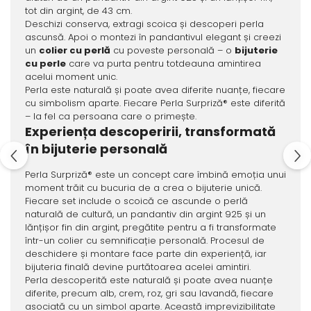
tot din argint, de 43 cm.
Deschizi conserva, extragi scoica și descoperi perla
ascunsă. Apoi o montezi în pandantivul elegant și creezi
un
colier cu perlă
cu poveste personală – o
bijuterie
cu perle
care va purta pentru totdeauna amintirea
acelui moment unic.
Perla este naturală și poate avea diferite nuanțe, fiecare
cu simbolism aparte. Fiecare Perla Surpriză® este diferită
– la fel ca persoana care o primește.
Experiența descoperirii, transformată
în bijuterie personală
Perla Surpriză® este un concept care îmbină emoția unui
moment trăit cu bucuria de a crea o bijuterie unică.
Fiecare set include o scoică ce ascunde o perlă
naturală de cultură, un pandantiv din argint 925 și un
lănțișor fin din argint, pregătite pentru a fi transformate
într-un colier cu semnificație personală. Procesul de
deschidere și montare face parte din experiență, iar
bijuteria finală devine purtătoarea acelei amintiri.
Perla descoperită este naturală și poate avea nuanțe
diferite, precum alb, crem, roz, gri sau lavandă, fiecare
asociată cu un simbol aparte. Această imprevizibilitate