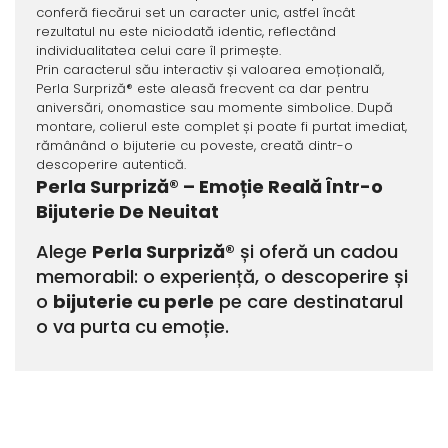
conferă fiecărui set un caracter unic, astfel încât
rezultatul nu este niciodată identic, reflectând
individualitatea celui care îl primește.
Prin caracterul său interactiv și valoarea emoțională,
Perla Surpriză® este aleasă frecvent ca dar pentru
aniversări, onomastice sau momente simbolice. După
montare, colierul este complet și poate fi purtat imediat,
rămânând o bijuterie cu poveste, creată dintr-o
descoperire autentică.
Perla Surpriză® – Emoție Reală Într-o
Bijuterie De Neuitat
Alege
Perla Surpriză®
și oferă un cadou
memorabil: o experiență, o descoperire și
o
bijuterie cu perle
pe care destinatarul
o va purta cu emoție.