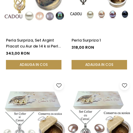
Seturi Perle cu Argint
Brățări cu Perle
Pandantive cu Perle
Brose cu Perle
Perla Surpriza, Set Argint
Perla Surpriza 1
Placat cu Aur de 14 k si Perle
318,00 RON
Naturale
343,00 RON
ADAUGA IN COS
ADAUGA IN COS