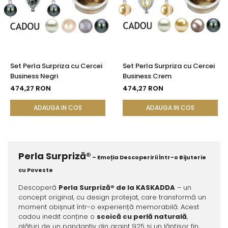
Set Perla Surpriza cu Cercei
Set Perla Surpriza cu Cercei
Business Negri
Business Crem
474,27 RON
474,27 RON
ADAUGA IN COS
ADAUGA IN COS
Perla Surpriză®
– Emoția Descoperirii Într-o Bijuterie
cu Poveste
Descoperă
Perla Surpriză® de la KASKADDA
– un
concept original, cu design protejat, care transformă un
moment obișnuit într-o experiență memorabilă. Acest
cadou inedit conține o
scoică cu perlă naturală
,
alături de un pandantiv din argint 925 și un lănțișor fin,