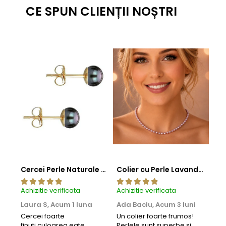
CE SPUN CLIENȚII NOȘTRI
Cercei Perle Naturale Negre 5-6 mm, Buton AAA, Aur 14K (aur 585), Tip Șurub | KASKADDA®
Colier cu Perle Lavanda la Baza Gatului, de 4-5 mm, Perle Rare, Calitate AAA+, Aur 14K | KASKADDA®
Achizitie verificata
Achizitie verificata
Achi
Laura S,
Acum 1 luna
Ada Baciu,
Acum 3 luni
Mun
Acu
Cercei foarte
Un colier foarte frumos!
finuti,culoarea eate
Perlele sunt superbe si
Bun