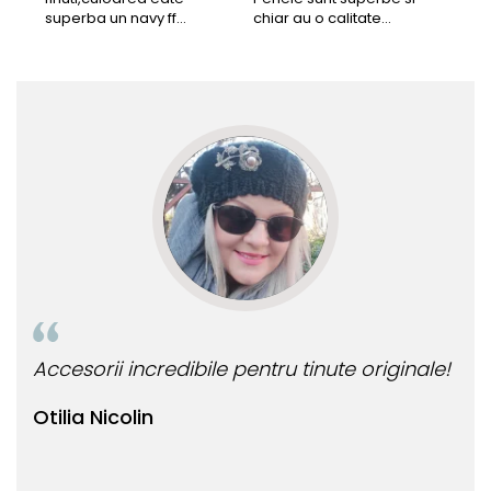
superba un navy ff
chiar au o calitate
cu b
frumos.Lucrati bine,cu
extraordinara.
sup
siguranta am sa revin pt
deca
mai multe comenzi.❤️
Rec
Accesorii incredibile pentru tinute originale!
Bij
Otilia Nicolin
Bi