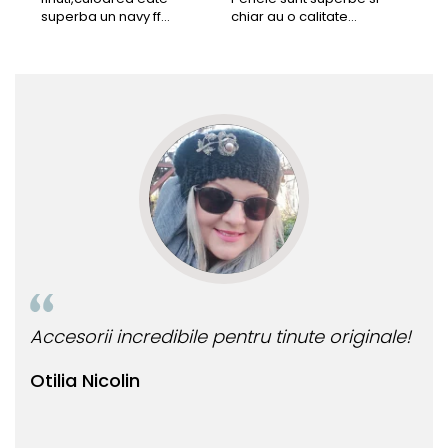
superba un navy ff
chiar au o calitate
cu b
frumos.Lucrati bine,cu
extraordinara.
sup
siguranta am sa revin pt
deca
mai multe comenzi.❤️
Rec
Accesorii incredibile pentru tinute originale!
Bij
Otilia Nicolin
Bi