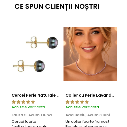
CE SPUN CLIENȚII NOȘTRI
Cercei Perle Naturale Negre 5-6 mm, Buton AAA, Aur 14K (aur 585), Tip Șurub | KASKADDA®
Colier cu Perle Lavanda la Baza Gatului, de 4-5 mm, Perle Rare, Calitate AAA+, Aur 14K | KASKADDA®
Achizitie verificata
Achizitie verificata
Achi
Laura S,
Acum 1 luna
Ada Baciu,
Acum 3 luni
Mun
Acu
Cercei foarte
Un colier foarte frumos!
finuti,culoarea eate
Perlele sunt superbe si
Bun