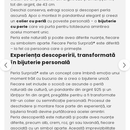
tot din argint, de 43 cm.
Deschizi conserva, extragi scoica și descoperi perla
ascunsă. Apoi o montezi în pandantivul elegant și creezi
un
colier cu perlă
cu poveste personală – o
bijuterie
cu perle
care va purta pentru totdeauna amintirea
acelui moment unic.
Perla este naturală și poate avea diferite nuanțe, fiecare
cu simbolism aparte. Fiecare Perla Surpriză® este diferită
– la fel ca persoana care o primește.
Experiența descoperirii, transformată
în bijuterie personală
Perla Surpriză® este un concept care îmbină emoția unui
moment trăit cu bucuria de a crea o bijuterie unică.
Fiecare set include o scoică ce ascunde o perlă
naturală de cultură, un pandantiv din argint 925 și un
lănțișor fin din argint, pregătite pentru a fi transformate
într-un colier cu semnificație personală. Procesul de
deschidere și montare face parte din experiență, iar
bijuteria finală devine purtătoarea acelei amintiri.
Perla descoperită este naturală și poate avea nuanțe
diferite, precum alb, crem, roz, gri sau lavandă, fiecare
asociată cu un simbol aparte. Această imprevizibilitate