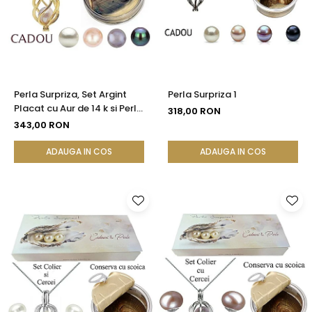
Seturi Perle cu Argint
Brățări cu Perle
Pandantive cu Perle
Brose cu Perle
Perla Surpriza, Set Argint
Perla Surpriza 1
Placat cu Aur de 14 k si Perle
318,00 RON
Naturale
343,00 RON
ADAUGA IN COS
ADAUGA IN COS