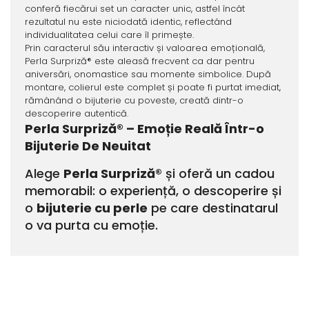
conferă fiecărui set un caracter unic, astfel încât
rezultatul nu este niciodată identic, reflectând
individualitatea celui care îl primește.
Prin caracterul său interactiv și valoarea emoțională,
Perla Surpriză® este aleasă frecvent ca dar pentru
aniversări, onomastice sau momente simbolice. După
montare, colierul este complet și poate fi purtat imediat,
rămânând o bijuterie cu poveste, creată dintr-o
descoperire autentică.
Perla Surpriză® – Emoție Reală Într-o
Bijuterie De Neuitat
Alege
Perla Surpriză®
și oferă un cadou
memorabil: o experiență, o descoperire și
o
bijuterie cu perle
pe care destinatarul
o va purta cu emoție.