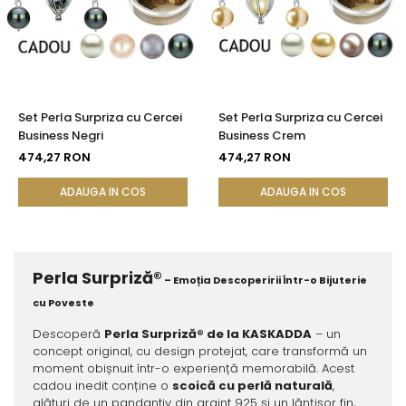
Set Perla Surpriza cu Cercei
Set Perla Surpriza cu Cercei
Business Negri
Business Crem
474,27 RON
474,27 RON
ADAUGA IN COS
ADAUGA IN COS
Perla Surpriză®
– Emoția Descoperirii Într-o Bijuterie
cu Poveste
Descoperă
Perla Surpriză® de la KASKADDA
– un
concept original, cu design protejat, care transformă un
moment obișnuit într-o experiență memorabilă. Acest
cadou inedit conține o
scoică cu perlă naturală
,
alături de un pandantiv din argint 925 și un lănțișor fin,