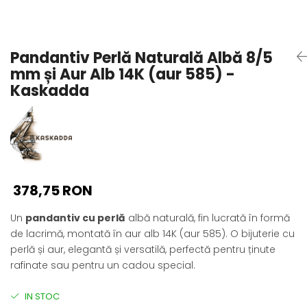
Seturi Perle cu Argint
Brățări cu Perle
Pandantive cu Perle
Pandantiv Perlă Naturală Albă 8/5
Brose cu Perle
mm și Aur Alb 14K (aur 585) -
Kaskadda
378,75 RON
Un
pandantiv cu perlă
albă naturală, fin lucrată în formă
de lacrimă, montată în aur alb 14K (aur 585). O bijuterie cu
perlă și aur, elegantă și versatilă, perfectă pentru ținute
rafinate sau pentru un cadou special.
IN STOC