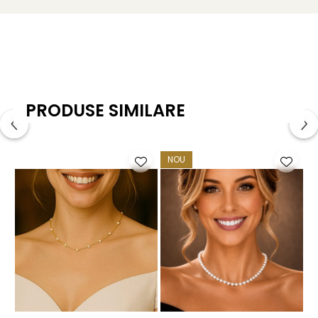
cadou special. Fie că o porți într-o zi importantă sau o
dăruiești cuiva drag, va spune discret o poveste despre
eleganță și naturalețe.
Caracteristici tehnice
Tipul perlelor: perle naturale de apă dulce
PRODUSE SIMILARE
Material: perle naturale de apă dulce, calitatea AAA și
aur alb de 14 karate
NOU
Calitate perle: AAA
Mărimea perlelor: 7–8 / 5–6 mm
Forma perlelor: lacrimă (para)
Lustrul perlelor: de calitate înaltă, tip oglindă
Metal pandantiv: aur alb de 14 karate
Greutate: aproximativ 0,60 g / pandantiv