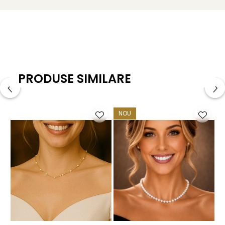
Tipul perlei: perlă naturală de cultură, de apă dulce
Calitate perlă: AAA
Mărimea perlei: 8 mm
Forma perlei: rotundă
PRODUSE SIMILARE
Lustrul perlei: de calitate înaltă
Metal colier: aur 14K (aur 585)
NOU
Lungime colier: 45 cm
Greutate: aproximativ 1.60 g
Ambalare: cutie pentru bijuterii inclusă
KASKADDA®
este un brand european de bijuterii premium,
cu marcă înregistrată în 27 de țări. Toate produsele sunt
realizate din perle naturale de cultură, selectate manual,