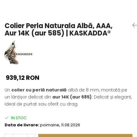
Seturi Perle cu Argint
Brățări cu Perle
Pandantive cu Perle
Colier Perla Naturala Albă, AAA,
Brose cu Perle
Aur 14K (aur 585) | KASKADDA®
939,12 RON
Un
colier cu perlă naturală
albă de 8 mm, montată pe
un lănțișor delicat din
aur 14K (aur 585)
. Delicat și elegant,
ideal de purtat sau oferit cu drag.
IN STOC
Data de livrare:
poimaine, 11.08.2026