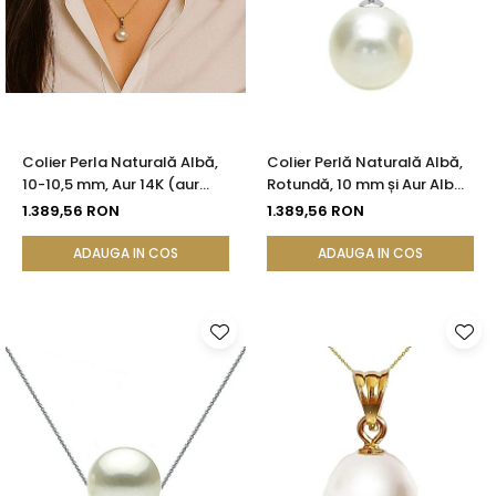
Colier Perla Naturală Albă,
Colier Perlă Naturală Albă,
10-10,5 mm, Aur 14K (aur
Rotundă, 10 mm și Aur Alb
585) | KASKADDA®
14K (aur 585) | KASKADDA®
1.389,56 RON
1.389,56 RON
ADAUGA IN COS
ADAUGA IN COS