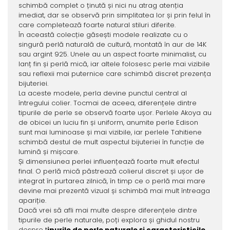
schimbă complet o ținută și nici nu atrag atenția
imediat, dar se observă prin simplitatea lor și prin felul în
care completează foarte natural stiluri diferite.
În această colecție găsești modele realizate cu o
singură perlă naturală de cultură, montată în aur de 14K
sau argint 925. Unele au un aspect foarte minimalist, cu
lanț fin și perlă mică, iar altele folosesc perle mai vizibile
sau reflexii mai puternice care schimbă discret prezența
bijuteriei.
La aceste modele, perla devine punctul central al
întregului colier. Tocmai de aceea, diferențele dintre
tipurile de perle se observă foarte ușor. Perlele Akoya au
de obicei un luciu fin și uniform, anumite perle Edison
sunt mai luminoase și mai vizibile, iar perlele Tahitiene
schimbă destul de mult aspectul bijuteriei în funcție de
lumină și mișcare.
Și dimensiunea perlei influențează foarte mult efectul
final. O perlă mică păstrează colierul discret și ușor de
integrat în purtarea zilnică, în timp ce o perlă mai mare
devine mai prezentă vizual și schimbă mai mult întreaga
apariție.
Dacă vrei să afli mai multe despre diferențele dintre
tipurile de perle naturale, poți explora și ghidul nostru
despre
t
ipurile de perle naturale și caracteristicile