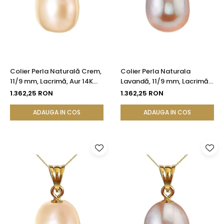
Colier Perla Naturală Crem,
Colier Perla Naturala
11/9 mm, Lacrimă, Aur 14K
Lavandă, 11/9 mm, Lacrimă,
(aur 585) | KASKADDA®
Aur 14K (aur 585) |
1.362,25 RON
1.362,25 RON
KASKADDA®
ADAUGA IN COS
ADAUGA IN COS