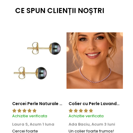
CE SPUN CLIENȚII NOȘTRI
Cercei Perle Naturale Negre 5-6 mm, Buton AAA, Aur 14K (aur 585), Tip Șurub | KASKADDA®
Colier cu Perle Lavanda la Baza Gatului, de 4-5 mm, Perle Rare, Calitate AAA+, Aur 14K | KASKADDA®
Achizitie verificata
Achizitie verificata
Achi
Laura S,
Acum 1 luna
Ada Baciu,
Acum 3 luni
Mun
Acu
Cercei foarte
Un colier foarte frumos!