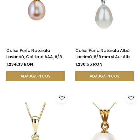
Colier Perla Naturala
Colier Perla Naturala Albă,
Lavandă, Calitate AAA, 6/8
Lacrimă, 6/8 mm și Aur Alb
mm și Aur 14K (aur 585) |
14K (aur 585) | KASKADDA®
1.234,33 RON
1.236,55 RON
KASKADDA®
ADAUGA IN COS
ADAUGA IN COS