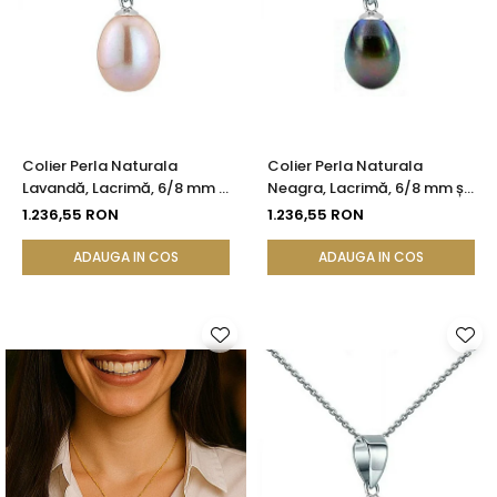
Colier Perla Naturala
Colier Perla Naturala
Lavandă, Lacrimă, 6/8 mm și
Neagra, Lacrimă, 6/8 mm și
Aur Alb 14K (aur 585) |
Aur Alb 14K (aur 585) |
1.236,55 RON
1.236,55 RON
KASKADDA®
KASKADDA®
ADAUGA IN COS
ADAUGA IN COS