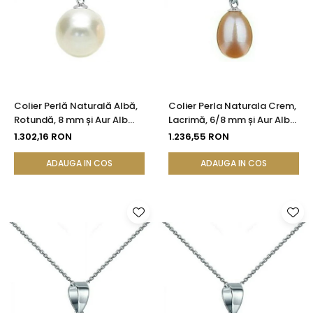
Colier Perlă Naturală Albă,
Colier Perla Naturala Crem,
Rotundă, 8 mm și Aur Alb
Lacrimă, 6/8 mm și Aur Alb
14K (aur 585) | KASKADDA®
14K (aur 585) | KASKADDA®
1.302,16 RON
1.236,55 RON
ADAUGA IN COS
ADAUGA IN COS