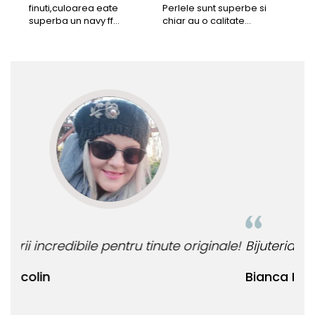
finuti,culoarea eate
Perlele sunt superbe si
Bun
superba un navy ff
chiar au o calitate
cu b
frumos.Lucrati bine,cu
extraordinara.
sup
siguranta am sa revin pt
deca
mai multe comenzi.❤️
Rec
le!
Bijuteria perfecta pentru ziua perfecta!
O b
ata
Bianca Manea-Mocan
oca
Nic