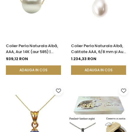
Colier Perla Naturala Albă,
Colier Perla Naturala Albă,
AAA, Aur 14K (aur 585) |
Calitate AAA, 6/8 mm și Aur
KASKADDA®
14K (aur 585) | KASKADDA®
939,12 RON
1.234,33 RON
ADAUGA IN COS
ADAUGA IN COS