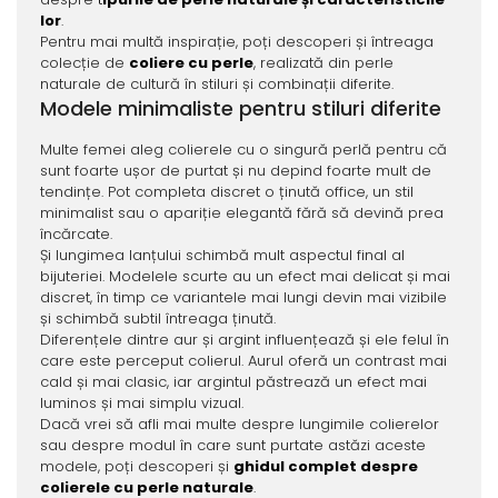
lor
.
Pentru mai multă inspirație, poți descoperi și întreaga
colecție de
coliere cu perle
, realizată din perle
naturale de cultură în stiluri și combinații diferite.
Modele minimaliste pentru stiluri diferite
Multe femei aleg colierele cu o singură perlă pentru că
sunt foarte ușor de purtat și nu depind foarte mult de
tendințe. Pot completa discret o ținută office, un stil
minimalist sau o apariție elegantă fără să devină prea
încărcate.
Și lungimea lanțului schimbă mult aspectul final al
bijuteriei. Modelele scurte au un efect mai delicat și mai
discret, în timp ce variantele mai lungi devin mai vizibile
și schimbă subtil întreaga ținută.
Diferențele dintre aur și argint influențează și ele felul în
care este perceput colierul. Aurul oferă un contrast mai
cald și mai clasic, iar argintul păstrează un efect mai
luminos și mai simplu vizual.
Dacă vrei să afli mai multe despre lungimile colierelor
sau despre modul în care sunt purtate astăzi aceste
modele, poți descoperi și
ghidul complet despre
colierele cu perle naturale
.