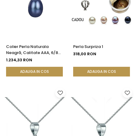
Colier Perla Naturala
Perla Surpriza 1
Neagră, Calitate AAA, 6/8
318,00 RON
mm si Aur 14k | KASKADDA®
1.234,33 RON
ADAUGA IN COS
ADAUGA IN COS