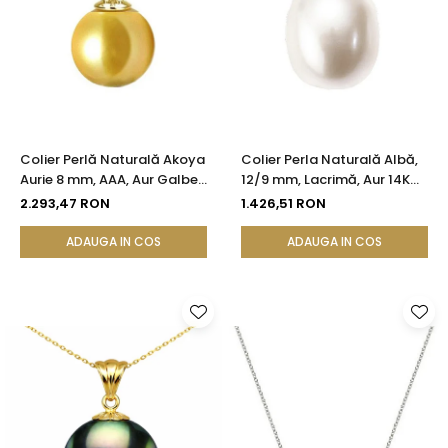
Colier Perlă Naturală Akoya
Colier Perla Naturală Albă,
Aurie 8 mm, AAA, Aur Galben
12/9 mm, Lacrimă, Aur 14K
14K | KASKADDA®
(aur 585) | KASKADDA®
2.293,47 RON
1.426,51 RON
ADAUGA IN COS
ADAUGA IN COS