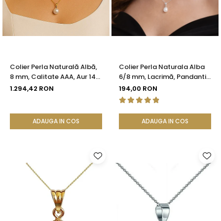
Seturi Perle cu Argint
Brățări cu Perle
Pandantive cu Perle
Brose cu Perle
Colier Perla Naturală Albă,
Colier Perla Naturala Alba
8 mm, Calitate AAA, Aur 14K
6/8 mm, Lacrimă, Pandantiv
(aur 585) | KASKADDA®
Argint 925 | KASKADDA®
1.294,42 RON
194,00 RON
ADAUGA IN COS
ADAUGA IN COS