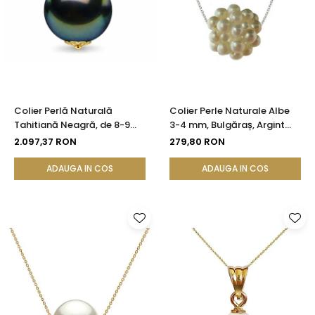
Colier Perlă Naturală
Colier Perle Naturale Albe
Tahitiană Neagră, de 8-9
3-4 mm, Bulgăraș, Argint
mm, AAA, Aur Galben 14K cu
925, Calitate AAA |
2.097,37 RON
279,80 RON
Pandantiv | KASKADDA®
KASKADDA®
ADAUGA IN COS
ADAUGA IN COS