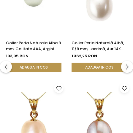
Colier Perla Naturala Alba 8
Colier Perla Naturală Albă,
mm, Calitate AAA, Argint
11/9 mm, Lacrimă, Aur 14K
925 | KASKADDA®
(aur 585) | KASKADDA®
193,95 RON
1.362,25 RON
ADAUGA IN COS
ADAUGA IN COS