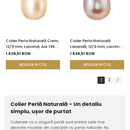
Colier Perla Naturală Crem,
Colier Perla Naturală
12/9 mm, Lacrimă, Aur 14K
Lavandă, 12/9 mm, Lacrimă,
(aur 585) | KASKADDA®
Aur 14K (aur 585) |
1.426,51 RON
1.426,51 RON
KASKADDA®
ADAUGA IN COS
ADAUGA IN COS
1
2
Colier Perlă Naturală – Un detaliu
simplu, ușor de purtat
Colierele cu o singură perlă sunt printre cele mai
discrete modele din colecțiile cu perle naturale. Nu