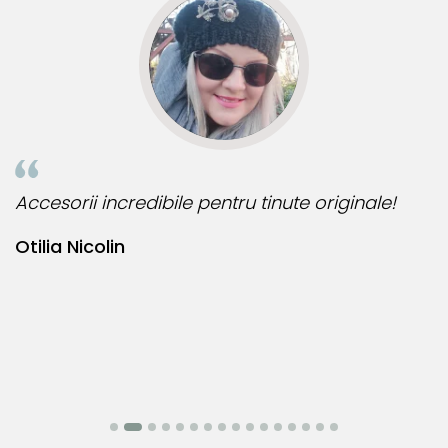
industriei. Astfel, inchizatorile din aur si argint, tortitele
cerceilor din aur si argint si zalele duble din aur si argint
includ in structura lor elemente interne realizate din aliaje
metalice comune.
Aceasta metoda de fabricatie reprezinta un standard
global in productia de bijuterii fine, fiind utilizata de
toti producatorii pentru a asigura functionalitatea si
u tinute originale!
Bijuteria perfecta pentru ziua
durabilitatea produselor.
Prezenta acestor mici
componente interne nu afecteaza aspectul, calitatea sau
Bianca Manea-Mocan
autenticitatea bijuteriei. Aceste elemente nu sunt vizibile si
nu influenteaza estetica, ci sunt indispensabile pentru a
garanta rezistenta si siguranta bijuteriei in utilizarea
zilnica.
Aceasta practica este necesara deoarece aurul si
argintul sunt metale moi, iar componentele care necesita
o rezistenta mecanica ridicata trebuie realizate din