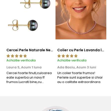
Cercei Perle Naturale Negre 5-6 mm, Buton AAA, Aur 14K (aur 585), Tip Șurub | KASKADDA®
Colier cu Perle Lavanda la Baza Gatului, de 4-5 mm, Perle Rare, Calitate AAA+, Aur 14K | KASKADDA®
Achizitie verificata
Achizitie verificata
Ac
Laura S,
Acum 1 luna
Ada Baciu,
Acum 3 luni
M
4
Cercei foarte finuti,culoarea
Un colier foarte frumos!
eate superba un navy ff
Perlele sunt superbe si chiar
B
frumos.Lucrati bine,cu
au o calitate extraordinara.
b
Informatii despre structura interna a componentelor
siguranta am sa revin pt mai
s
din aur si argint utilizate in realizarea bijuteriilor
multe comenzi.❤️
d
R
Pentru a asigura functionalitatea optima, durabilitatea si
siguranta bijuteriilor, anumite componente esentiale sunt
fabricate in conformitate cu standardele specifice