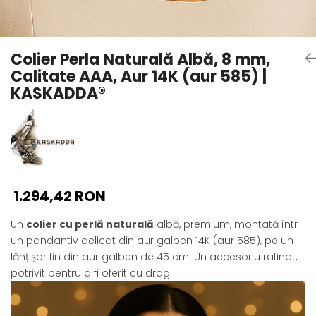
Seturi Perle cu Argint
Brățări cu Perle
Pandantive cu Perle
Colier Perla Naturală Albă, 8 mm,
Brose cu Perle
Calitate AAA, Aur 14K (aur 585) |
KASKADDA®
1.294,42 RON
Un
colier cu perlă naturală
albă, premium, montată într-
un pandantiv delicat din aur galben 14K (aur 585), pe un
lănțișor fin din aur galben de 45 cm. Un accesoriu rafinat,
potrivit pentru a fi oferit cu drag.