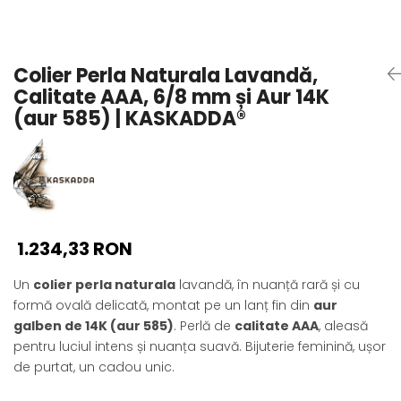
Seturi Perle cu Argint
Brățări cu Perle
Pandantive cu Perle
Colier Perla Naturala Lavandă,
Brose cu Perle
Calitate AAA, 6/8 mm și Aur 14K
(aur 585) | KASKADDA®
1.234,33 RON
Un
colier perla naturala
lavandă, în nuanță rară și cu
formă ovală delicată, montat pe un lanț fin din
aur
galben de 14K (aur 585)
. Perlă de
calitate AAA
, aleasă
pentru luciul intens și nuanța suavă. Bijuterie feminină, ușor
de purtat, un cadou unic.