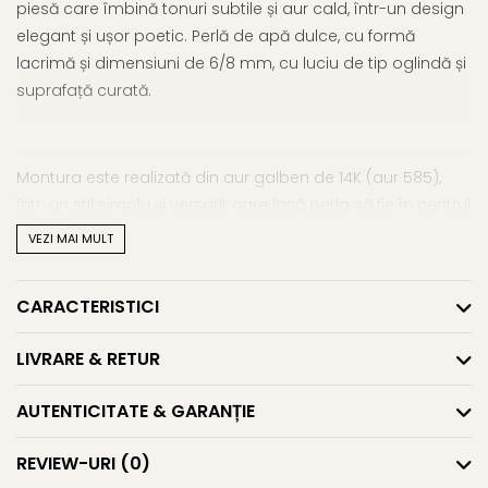
piesă care îmbină tonuri subtile și aur cald, într-un design
elegant și ușor poetic. Perlă de apă dulce, cu formă
lacrimă și dimensiuni de 6/8 mm, cu luciu de tip oglindă și
suprafață curată.
Montura este realizată din aur galben de 14K (aur 585),
într-un stil simplu și versatil, care lasă perla să fie în centrul
atenției. Lungimea de 45 cm face ca acest colier să se
VEZI MAI MULT
așeze ideal la baza gâtului, completând orice ținută cu o
notă calmă și luminoasă.
CARACTERISTICI
Acest
colier cu perla naturala
lavandă este ideal pentru
femeile care caută bijuterii fine, cu accente rare și discrete.
LIVRARE & RETUR
Poate fi purtat zi de zi, dar strălucește cu adevărat atunci
AUTENTICITATE & GARANȚIE
când e oferit cu drag, ca un cadou cald și personal.
Pentru un look armonios și rafinat,
REVIEW-URI
(0)
explorează
subcategoria coliere cu perle și aur
, sau