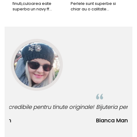
finuti,culoarea eate
Perlele sunt superbe si
Bun
superba un navy ff
chiar au o calitate
cu b
frumos.Lucrati bine,cu
extraordinara.
sup
siguranta am sa revin pt
deca
mai multe comenzi.❤️
Rec
le!
Bijuteria perfecta pentru ziua perfecta!
O b
ata
Bianca Manea-Mocan
oca
Nic