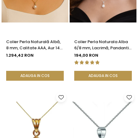
Seturi Perle cu Argint
Brățări cu Perle
Pandantive cu Perle
Brose cu Perle
Colier Perla Naturală Albă,
Colier Perla Naturala Alba
8 mm, Calitate AAA, Aur 14K
6/8 mm, Lacrimă, Pandantiv
(aur 585) | KASKADDA®
Argint 925 | KASKADDA®
1.294,42 RON
194,00 RON
ADAUGA IN COS
ADAUGA IN COS