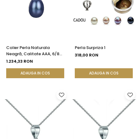
Colier Perla Naturala
Perla Surpriza 1
Neagră, Calitate AAA, 6/8
318,00 RON
mm si Aur 14k | KASKADDA®
1.234,33 RON
ADAUGA IN COS
ADAUGA IN COS