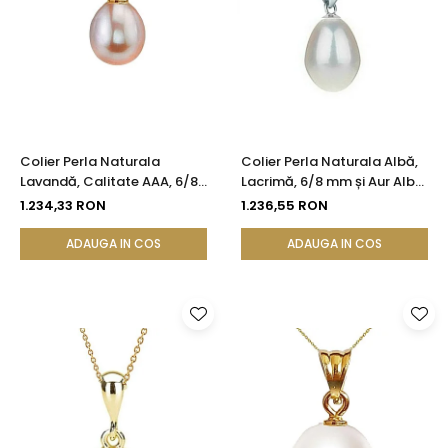
Colier Perla Naturala
Colier Perla Naturala Albă,
Lavandă, Calitate AAA, 6/8
Lacrimă, 6/8 mm și Aur Alb
mm și Aur 14K (aur 585) |
14K (aur 585) | KASKADDA®
1.234,33 RON
1.236,55 RON
KASKADDA®
ADAUGA IN COS
ADAUGA IN COS