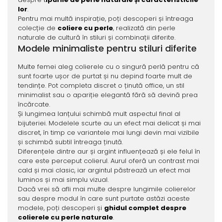
lor
.
Pentru mai multă inspirație, poți descoperi și întreaga
colecție de
coliere cu perle
, realizată din perle
naturale de cultură în stiluri și combinații diferite.
Modele minimaliste pentru stiluri diferite
Multe femei aleg colierele cu o singură perlă pentru că
sunt foarte ușor de purtat și nu depind foarte mult de
tendințe. Pot completa discret o ținută office, un stil
minimalist sau o apariție elegantă fără să devină prea
încărcate.
Și lungimea lanțului schimbă mult aspectul final al
bijuteriei. Modelele scurte au un efect mai delicat și mai
discret, în timp ce variantele mai lungi devin mai vizibile
și schimbă subtil întreaga ținută.
Diferențele dintre aur și argint influențează și ele felul în
care este perceput colierul. Aurul oferă un contrast mai
cald și mai clasic, iar argintul păstrează un efect mai
luminos și mai simplu vizual.
Dacă vrei să afli mai multe despre lungimile colierelor
sau despre modul în care sunt purtate astăzi aceste
modele, poți descoperi și
ghidul complet despre
colierele cu perle naturale
.