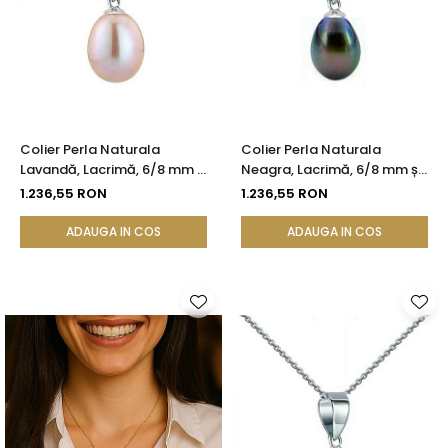
Colier Perla Naturala
Colier Perla Naturala
Lavandă, Lacrimă, 6/8 mm și
Neagra, Lacrimă, 6/8 mm și
Aur Alb 14K (aur 585) |
Aur Alb 14K (aur 585) |
1.236,55 RON
1.236,55 RON
KASKADDA®
KASKADDA®
ADAUGA IN COS
ADAUGA IN COS