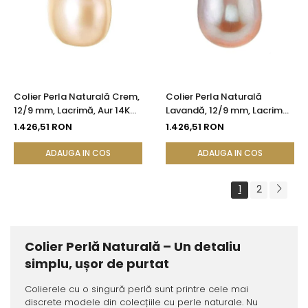
Colier Perla Naturală Crem,
Colier Perla Naturală
12/9 mm, Lacrimă, Aur 14K
Lavandă, 12/9 mm, Lacrimă,
(aur 585) | KASKADDA®
Aur 14K (aur 585) |
1.426,51 RON
1.426,51 RON
KASKADDA®
ADAUGA IN COS
ADAUGA IN COS
1
2
Colier Perlă Naturală – Un detaliu
simplu, ușor de purtat
Colierele cu o singură perlă sunt printre cele mai
discrete modele din colecțiile cu perle naturale. Nu