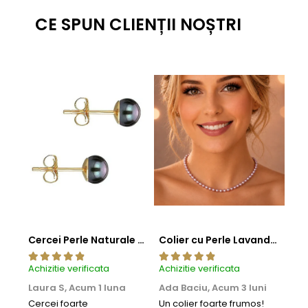
CE SPUN CLIENȚII NOȘTRI
Cercei Perle Naturale Negre 5-6 mm, Buton AAA, Aur 14K (aur 585), Tip Șurub | KASKADDA®
Colier cu Perle Lavanda la Baza Gatului, de 4-5 mm, Perle Rare, Calitate AAA+, Aur 14K | KASKADDA®
Achizitie verificata
Achizitie verificata
Achi
Laura S,
Acum 1 luna
Ada Baciu,
Acum 3 luni
Mun
Acu
Cercei foarte
Un colier foarte frumos!