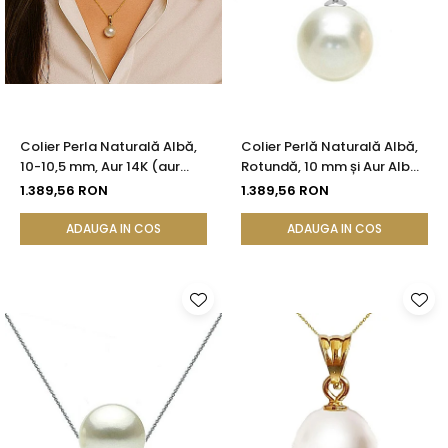
Colier Perla Naturală Albă,
Colier Perlă Naturală Albă,
10-10,5 mm, Aur 14K (aur
Rotundă, 10 mm și Aur Alb
585) | KASKADDA®
14K (aur 585) | KASKADDA®
1.389,56 RON
1.389,56 RON
ADAUGA IN COS
ADAUGA IN COS