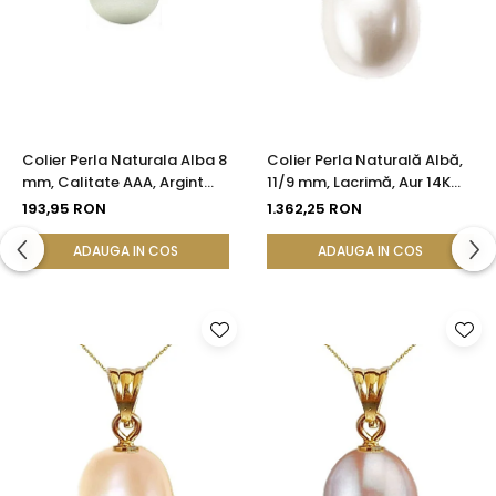
Colier Perla Naturala Alba 8
Colier Perla Naturală Albă,
mm, Calitate AAA, Argint
11/9 mm, Lacrimă, Aur 14K
925 | KASKADDA®
(aur 585) | KASKADDA®
193,95 RON
1.362,25 RON
ADAUGA IN COS
ADAUGA IN COS