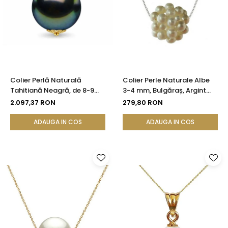
Colier Perlă Naturală
Colier Perle Naturale Albe
Tahitiană Neagră, de 8-9
3-4 mm, Bulgăraș, Argint
mm, AAA, Aur Galben 14K cu
925, Calitate AAA |
2.097,37 RON
279,80 RON
Pandantiv | KASKADDA®
KASKADDA®
ADAUGA IN COS
ADAUGA IN COS