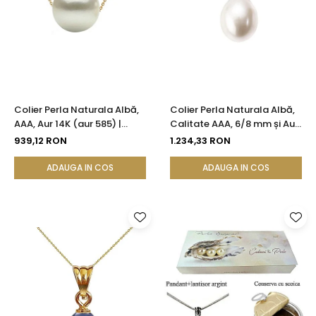
Colier Perla Naturala Albă,
Colier Perla Naturala Albă,
AAA, Aur 14K (aur 585) |
Calitate AAA, 6/8 mm și Aur
KASKADDA®
14K (aur 585) | KASKADDA®
939,12 RON
1.234,33 RON
ADAUGA IN COS
ADAUGA IN COS