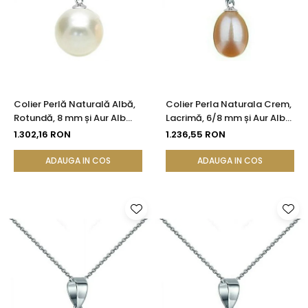
Colier Perlă Naturală Albă,
Colier Perla Naturala Crem,
Rotundă, 8 mm și Aur Alb
Lacrimă, 6/8 mm și Aur Alb
14K (aur 585) | KASKADDA®
14K (aur 585) | KASKADDA®
1.302,16 RON
1.236,55 RON
ADAUGA IN COS
ADAUGA IN COS