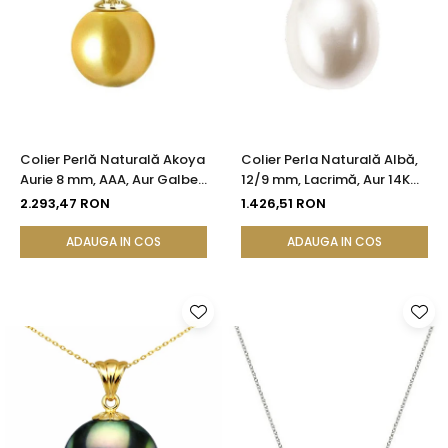
Colier Perlă Naturală Akoya
Colier Perla Naturală Albă,
Aurie 8 mm, AAA, Aur Galben
12/9 mm, Lacrimă, Aur 14K
14K | KASKADDA®
(aur 585) | KASKADDA®
2.293,47 RON
1.426,51 RON
ADAUGA IN COS
ADAUGA IN COS