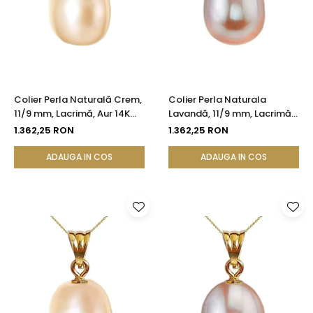
Colier Perla Naturală Crem,
Colier Perla Naturala
11/9 mm, Lacrimă, Aur 14K
Lavandă, 11/9 mm, Lacrimă,
(aur 585) | KASKADDA®
Aur 14K (aur 585) |
1.362,25 RON
1.362,25 RON
KASKADDA®
ADAUGA IN COS
ADAUGA IN COS