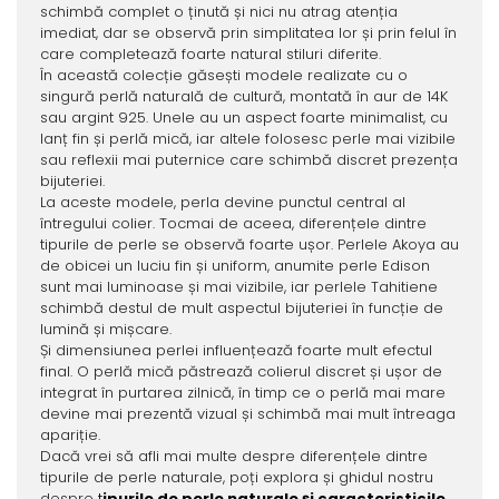
schimbă complet o ținută și nici nu atrag atenția
imediat, dar se observă prin simplitatea lor și prin felul în
care completează foarte natural stiluri diferite.
În această colecție găsești modele realizate cu o
singură perlă naturală de cultură, montată în aur de 14K
sau argint 925. Unele au un aspect foarte minimalist, cu
lanț fin și perlă mică, iar altele folosesc perle mai vizibile
sau reflexii mai puternice care schimbă discret prezența
bijuteriei.
La aceste modele, perla devine punctul central al
întregului colier. Tocmai de aceea, diferențele dintre
tipurile de perle se observă foarte ușor. Perlele Akoya au
de obicei un luciu fin și uniform, anumite perle Edison
sunt mai luminoase și mai vizibile, iar perlele Tahitiene
schimbă destul de mult aspectul bijuteriei în funcție de
lumină și mișcare.
Și dimensiunea perlei influențează foarte mult efectul
final. O perlă mică păstrează colierul discret și ușor de
integrat în purtarea zilnică, în timp ce o perlă mai mare
devine mai prezentă vizual și schimbă mai mult întreaga
apariție.
Dacă vrei să afli mai multe despre diferențele dintre
tipurile de perle naturale, poți explora și ghidul nostru
despre
t
ipurile de perle naturale și caracteristicile