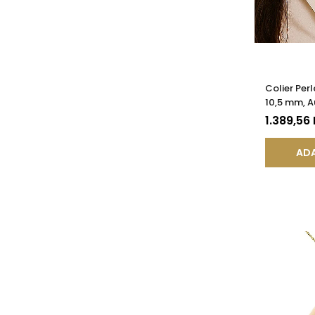
Colier Per
10,5 mm, Au
KASKADDA
1.389,56
ADA