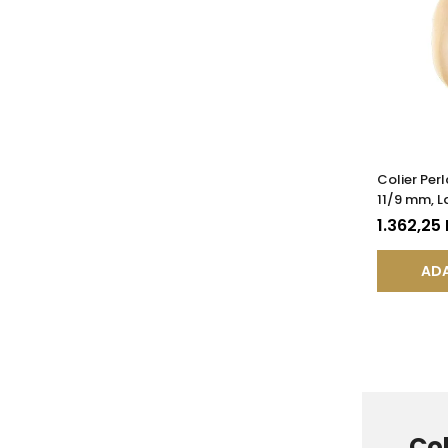
Colier Per
11/9 mm, L
585) | KA
1.362,25
ADA
Col