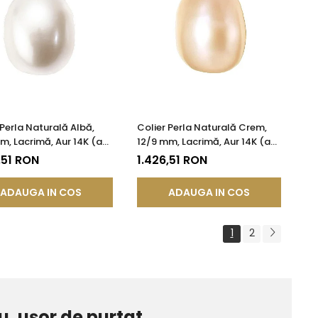
 Perla Naturală Albă,
Colier Perla Naturală Crem,
m, Lacrimă, Aur 14K (aur
12/9 mm, Lacrimă, Aur 14K (aur
 KASKADDA®
585) | KASKADDA®
,51 RON
1.426,51 RON
ADAUGA IN COS
ADAUGA IN COS
1
2
u, ușor de purtat