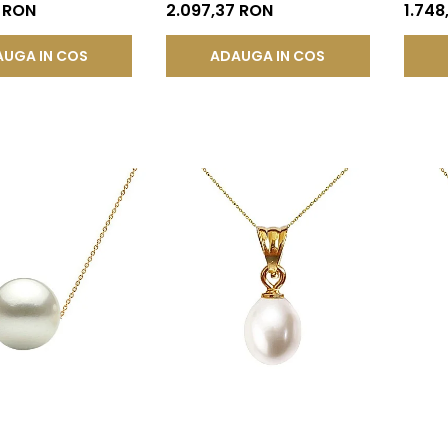
KADDA®
AAA, Aur Galben 14K cu
AAA+, 
7 RON
2.097,37 RON
1.748
Pandantiv | KASKADDA®
UGA IN COS
ADAUGA IN COS