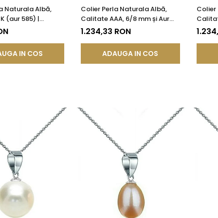
la Naturala Albă,
Colier Perla Naturala Albă,
Colier
K (aur 585) |
Calitate AAA, 6/8 mm și Aur
Calita
®
14K (aur 585) | KASKADDA®
14k | 
ON
1.234,33 RON
1.234
UGA IN COS
ADAUGA IN COS