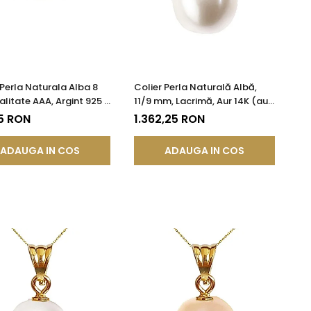
 Perla Naturala Alba 8
Colier Perla Naturală Albă,
litate AAA, Argint 925 |
11/9 mm, Lacrimă, Aur 14K (aur
DDA®
585) | KASKADDA®
5 RON
1.362,25 RON
ADAUGA IN COS
ADAUGA IN COS