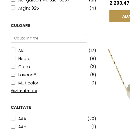
Aur galben 14K (aur 585)
(31)
14K | KAS
2.293,4
Argint 925
(4)
ADA
CULOARE
Alb
(17)
Negru
(8)
Crem
(3)
Lavandă
(5)
Multicolor
(1)
Vezi mai multe
CALITATE
AAA
(20)
AA+
(1)