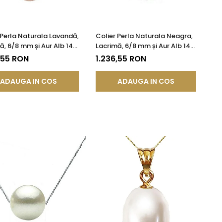
 Perla Naturala Lavandă,
Colier Perla Naturala Neagra,
ă, 6/8 mm și Aur Alb 14K
Lacrimă, 6/8 mm și Aur Alb 14K
85) | KASKADDA®
(aur 585) | KASKADDA®
,55 RON
1.236,55 RON
ADAUGA IN COS
ADAUGA IN COS