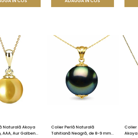
UGA IN COS
ADAUGA IN COS
lă Naturală Akoya
Colier Perlă Naturală
Colier
, AAA, Aur Galben
Tahitiană Neagră, de 8-9 mm,
Akoya 