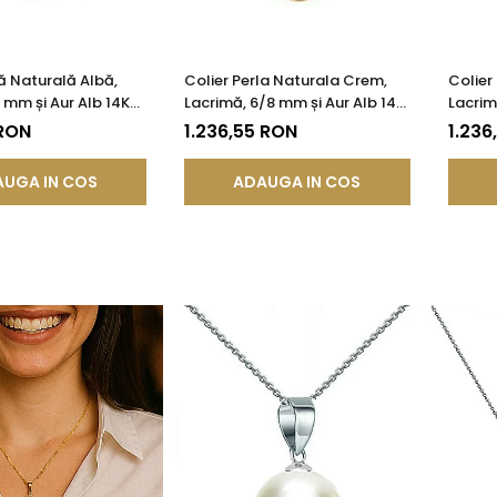
lă Naturală Albă,
Colier Perla Naturala Crem,
Colier
 mm și Aur Alb 14K
Lacrimă, 6/8 mm și Aur Alb 14K
Lacrim
| KASKADDA®
(aur 585) | KASKADDA®
(aur 5
 RON
1.236,55 RON
1.236
UGA IN COS
ADAUGA IN COS