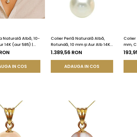
la Naturală Albă, 10-
Colier Perlă Naturală Albă,
Colier
r 14K (aur 585) |
Rotundă, 10 mm și Aur Alb 14K
mm, Ca
®
(aur 585) | KASKADDA®
KASKA
 RON
1.389,56 RON
193,9
UGA IN COS
ADAUGA IN COS