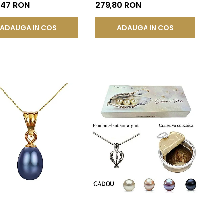
Aur 14K | KASKADDA®
Calitate AAA | KASKADDA®
,47 RON
279,80 RON
ADAUGA IN COS
ADAUGA IN COS