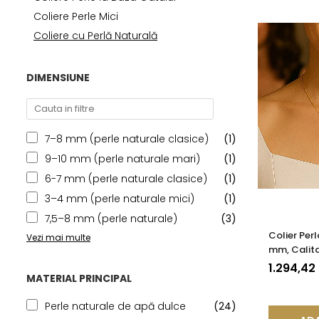
Seturi Perle cu Argint
Coliere Perle Mici
Brățări cu Perle
Coliere cu Perlă Naturală
Pandantive cu Perle
Brose cu Perle
DIMENSIUNE
7–8 mm (perle naturale clasice)
(1)
9–10 mm (perle naturale mari)
(1)
6-7 mm (perle naturale clasice)
(1)
3–4 mm (perle naturale mici)
(1)
7,5–8 mm (perle naturale)
(3)
Colier Per
Vezi mai multe
mm, Calita
585) | KA
1.294,42
MATERIAL PRINCIPAL
Perle naturale de apă dulce
(24)