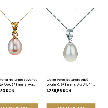
 Perla Naturala Lavandă,
Colier Perla Naturala Albă,
te AAA, 6/8 mm și Aur
Lacrimă, 6/8 mm și Aur Alb 14K
ur 585) | KASKADDA®
(aur 585) | KASKADDA®
,33 RON
1.236,55 RON