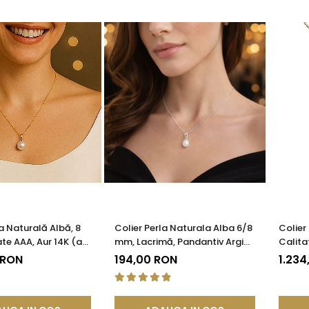
la Naturală Albă, 8
Colier Perla Naturala Alba 6/8
Colier
te AAA, Aur 14K (aur
mm, Lacrimă, Pandantiv Argint
Calita
SKADDA®
925 | KASKADDA®
14K (a
 RON
194,00 RON
1.234