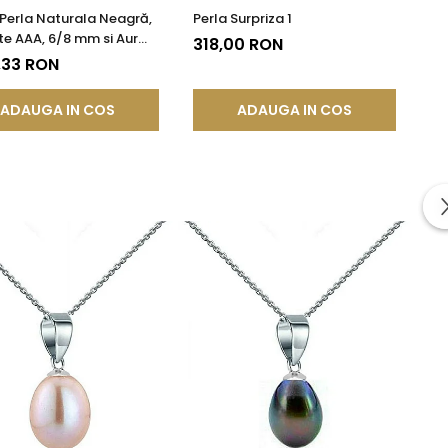
 Perla Naturala Neagră,
Perla Surpriza 1
te AAA, 6/8 mm si Aur
318,00 RON
KASKADDA®
,33 RON
ADAUGA IN COS
ADAUGA IN COS