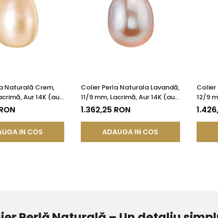
la Naturală Crem,
Colier Perla Naturala Lavandă,
Colier
acrimă, Aur 14K (aur
11/9 mm, Lacrimă, Aur 14K (aur
12/9 m
SKADDA®
585) | KASKADDA®
585) |
 RON
1.362,25 RON
1.426
UGA IN COS
ADAUGA IN COS
ier Perlă Naturală – Un detaliu simpl