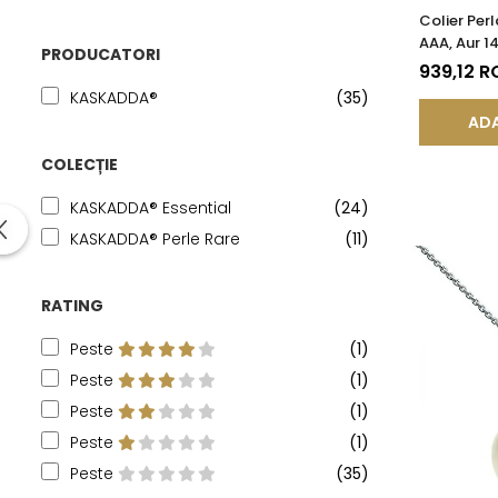
Colier Per
AAA, Aur 14
PRODUCATORI
KASKADDA
939,12 R
KASKADDA®
(35)
ADA
COLECȚIE
KASKADDA® Essential
(24)
KASKADDA® Perle Rare
(11)
RATING
Peste
(1)
Peste
(1)
Peste
(1)
Peste
(1)
Peste
(35)