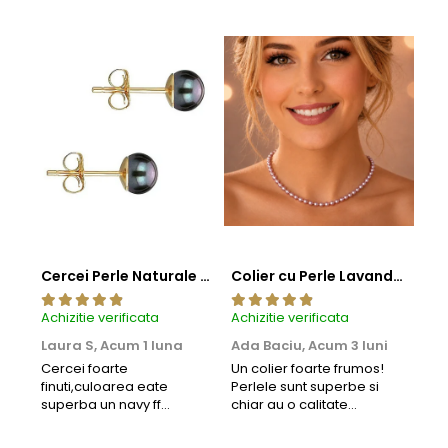
Cercei Perle Naturale Negre 5-6 mm, Buton AAA, Aur 14K (aur 585), Tip Șurub | KASKADDA®
Colier cu Perle Lavanda la Baza Gatului, de 4-5 mm, Perle Rare, Calitate AAA+, Aur 14K | KASKADDA®
Achizitie verificata
Achizitie verificata
Achi
Laura S,
Acum 1 luna
Ada Baciu,
Acum 3 luni
Mun
Acu
Cercei foarte
Un colier foarte frumos!
finuti,culoarea eate
Perlele sunt superbe si
Bun
superba un navy ff
chiar au o calitate
cu b
frumos.Lucrati bine,cu
extraordinara.
sup
siguranta am sa revin pt
deca