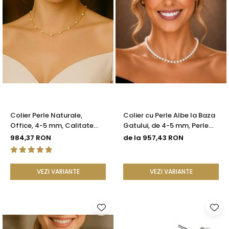
Colier Perle Naturale,
Colier cu Perle Albe la Baza
Office, 4-5 mm, Calitate
Gatului, de 4-5 mm, Perle
AAA, Aur 14K | KASKADDA®
Rare, Calitate AAA+, Aur 14K
984,37 RON
de la 957,43 RON
| KASKADDA®
VEZI VARIANTE
VEZI VARIANTE