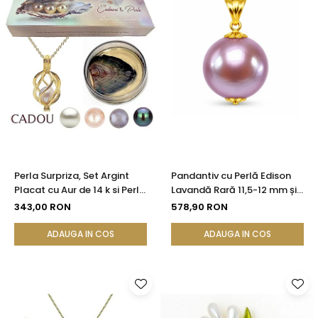
Perla Surpriza, Set Argint
Pandantiv cu Perlă Edison
Placat cu Aur de 14 k si Perle
Lavandă Rară 11,5-12 mm și
Naturale
Aur 14K (aur 585) |
343,00 RON
578,90 RON
KASKADDA®
ADAUGA IN COS
ADAUGA IN COS