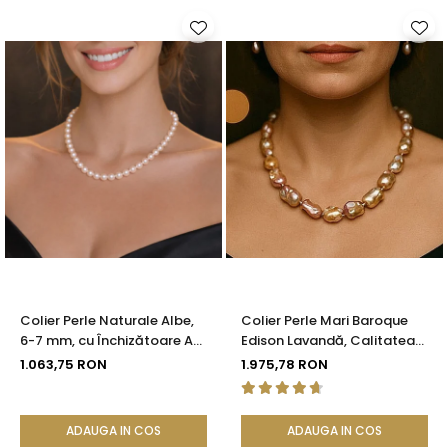
Colier Perle Naturale Albe,
Colier Perle Mari Baroque
6-7 mm, cu Închizătoare Aur
Edison Lavandă, Calitatea
14K (aur 585) | KASKADDA®
AAA, Aur 14K | KASKADDA®
1.063,75 RON
1.975,78 RON
ADAUGA IN COS
ADAUGA IN COS