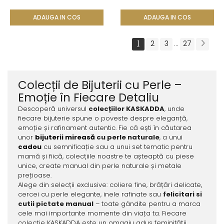
ADAUGA IN COS
ADAUGA IN COS
1
2
3
27
...
Colecții de Bijuterii cu Perle –
Emoție în Fiecare Detaliu
Descoperă universul
colecțiilor KASKADDA
, unde
fiecare bijuterie spune o poveste despre eleganță,
emoție și rafinament autentic. Fie că ești în căutarea
unor
bijuterii mireasă
cu perle naturale
, a unui
cadou
cu semnificație sau a unui set tematic pentru
mamă și fiică, colecțiile noastre te așteaptă cu piese
unice, create manual din perle naturale și metale
prețioase.
Alege din selecții exclusive: coliere fine, brățări delicate,
cercei cu perle elegante, inele rafinate sau
felicitari si
cutii pictate manual
– toate gândite pentru a marca
cele mai importante momente din viața ta. Fiecare
colecție KASKADDA este un omagiu adus feminității,