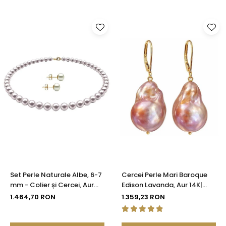
Set Perle Naturale Albe, 6-7
Cercei Perle Mari Baroque
mm - Colier și Cercei, Aur
Edison Lavanda, Aur 14K|
Galben 14K | KASKADDA®
KASKADDA®
1.464,70 RON
1.359,23 RON