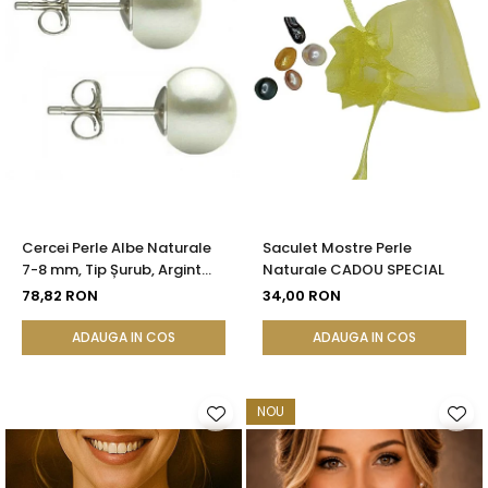
Seturi Perle cu Argint
Brățări cu Perle
Pandantive cu Perle
Brose cu Perle
Cercei Perle Albe Naturale
Saculet Mostre Perle
7-8 mm, Tip Șurub, Argint
Naturale CADOU SPECIAL
925 - Calitate AAA |
78,82 RON
34,00 RON
KASKADDA®
ADAUGA IN COS
ADAUGA IN COS
NOU