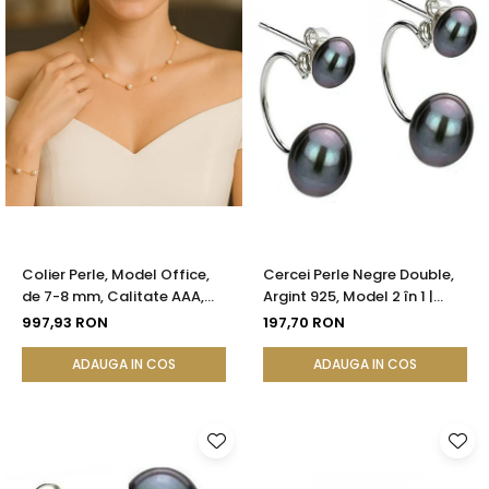
Colier Perle, Model Office,
Cercei Perle Negre Double,
de 7-8 mm, Calitate AAA,
Argint 925, Model 2 în 1 |
Aur 14K | KASKADDA®
KASKADDA®
997,93 RON
197,70 RON
ADAUGA IN COS
ADAUGA IN COS