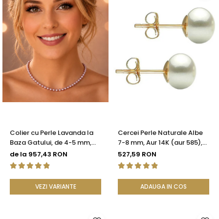
Colier cu Perle Lavanda la
Cercei Perle Naturale Albe
Baza Gatului, de 4-5 mm,
7-8 mm, Aur 14K (aur 585),
Perle Rare, Calitate AAA+,
Calitatea AAA | KASKADDA®
de la 957,43 RON
527,59 RON
Aur 14K | KASKADDA®
VEZI VARIANTE
ADAUGA IN COS