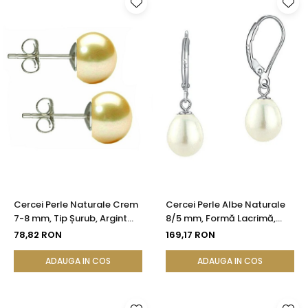
Cercei Perle Naturale Crem
Cercei Perle Albe Naturale
7-8 mm, Tip Șurub, Argint
8/5 mm, Formă Lacrimă,
925 - Calitate AAA |
Tortiță Închisă, Argint 925 |
78,82 RON
169,17 RON
KASKADDA®
KASKADDA®
ADAUGA IN COS
ADAUGA IN COS