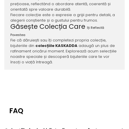
prețioase, reflectând o abordare atentă, coerentă și
orientată spre valoare durabilă.
Fiecare colecție este o expresie a grijii pentru detalii, a
alegerii conștiente și a gustului pentru frumos.
Găsește Colecția Care
î
ți Reflectă
Povestea
Fie că dăruiești sau îți completezi propria colecție,
bijuteriile din
colecțiile KASKADDA
adaugă un plus de
rafinament oricărui moment. Explorează acum selecțiile
noastre speciale și descoperă bijuteriile care te vor
însoți o viață întreagă.
FAQ