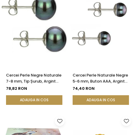
Cercei Perle Negre Naturale
Cercei Perle Naturale Negre
7-8 mm, Tip Șurub, Argint
5-6 mm, Buton AAA, Argint
925 - Calitate AAA |
925, Tip Șurub | KASKADDA®
78,82 RON
74,40 RON
KASKADDA®
ADAUGA IN COS
ADAUGA IN COS