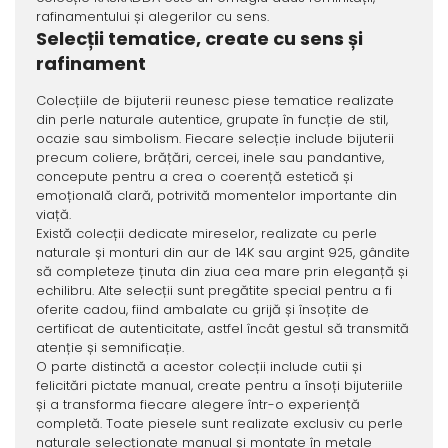
rafinamentului și alegerilor cu sens.
Selecții tematice, create cu sens și
rafinament
Colecțiile de bijuterii reunesc piese tematice realizate
din perle naturale autentice, grupate în funcție de stil,
ocazie sau simbolism. Fiecare selecție include bijuterii
precum coliere, brățări, cercei, inele sau pandantive,
concepute pentru a crea o coerență estetică și
emoțională clară, potrivită momentelor importante din
viață.
Există colecții dedicate mireselor, realizate cu perle
naturale și monturi din aur de 14K sau argint 925, gândite
să completeze ținuta din ziua cea mare prin eleganță și
echilibru. Alte selecții sunt pregătite special pentru a fi
oferite cadou, fiind ambalate cu grijă și însoțite de
certificat de autenticitate, astfel încât gestul să transmită
atenție și semnificație.
O parte distinctă a acestor colecții include cutii și
felicitări pictate manual, create pentru a însoți bijuteriile
și a transforma fiecare alegere într-o experiență
completă. Toate piesele sunt realizate exclusiv cu perle
naturale selecționate manual și montate în metale