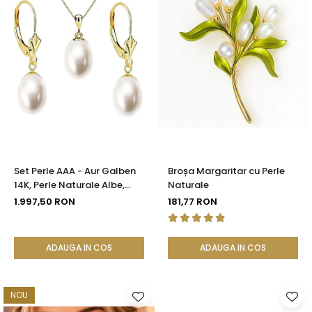
Set Perle AAA - Aur Galben
Broșa Margaritar cu Perle
14K, Perle Naturale Albe,
Naturale
Formă Lacrimă, 8/5 mm|
1.997,50 RON
181,77 RON
KASKADDA®
ADAUGA IN COS
ADAUGA IN COS
NOU