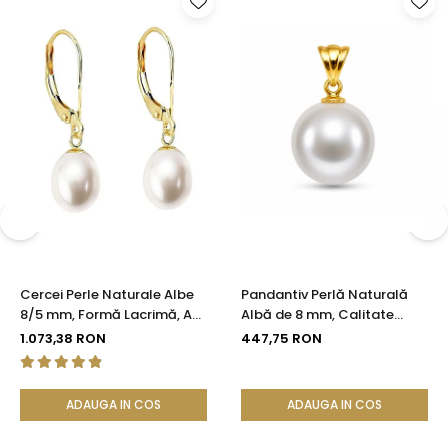
Cercei Perle Naturale Albe
Pandantiv Perlă Naturală
8/5 mm, Formă Lacrimă, Aur
Albă de 8 mm, Calitate
14K (aur 585), Calitate AAA |
AAA+ și Aur 14K (aur 585) |
1.073,38 RON
447,75 RON
KASKADDA®
KASKADDA®
ADAUGA IN COS
ADAUGA IN COS