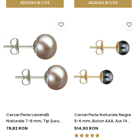
ADAUGA IN COS
ADAUGA IN COS
Cercei Perle Lavandă
Cercei Perle Naturale Negre
Naturale 7-8 mm, Tip Șurub,
5-6 mm, Buton AAA, Aur 14K
Argint 925 - Calitate AAA |
(aur 585), Tip Șurub |
78,82 RON
514,90 RON
KASKADDA®
KASKADDA®