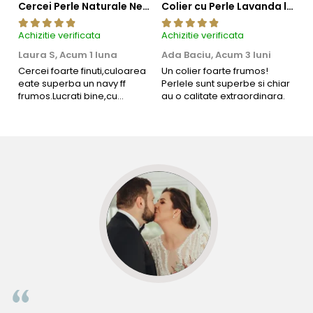
Cercei Perle Naturale Negre 5-6 mm, Buton AAA, Aur 14K (aur 585), Tip Șurub | KASKADDA®
Colier cu Perle Lavanda la Baza Gatului, de 4-5 mm, Perle Rare, Calitate AAA+, Aur 14K | KASKADDA®
Achizitie verificata
Achizitie verificata
Ac
Laura S,
Acum 1 luna
Ada Baciu,
Acum 3 luni
M
4
Cercei foarte finuti,culoarea
Un colier foarte frumos!
eate superba un navy ff
Perlele sunt superbe si chiar
B
frumos.Lucrati bine,cu
au o calitate extraordinara.
b
siguranta am sa revin pt mai
s
multe comenzi.❤️
d
R