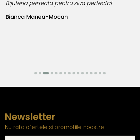
Bijuteria perfecta pentru ziua perfecta!
O
l
Bianca Manea-Mocan
N
Newsletter
Nu rata ofertele si promotiile noastre