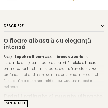
DESCRIERE
O floare albastră cu eleganță
intensă
Broșa
Sapphire Bloom
este o
brosa cu perla
ce
surprinde prin jocul superb de culori. Petalele albastre
emailate, conturate fin cu auriu, creează un efect vizual
profund, inspirat din strălucirea pietrelor safir. În centrul
florii se află o perlă naturală de cultură, luminoasă și
delicată.
Detalii rafinate și nuanțe vibrante
VEZI MAI MULT
Albastrul intens al petalelor, combinat cu reflexiile sidefate