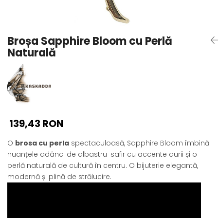
Seturi Perle cu Argint
Brățări cu Perle
Pandantive cu Perle
Broșa Sapphire Bloom cu Perlă
Brose cu Perle
Naturală
139,43 RON
O
brosa cu perla
spectaculoasă, Sapphire Bloom îmbină
nuanțele adânci de albastru-safir cu accente aurii și o
perlă naturală de cultură în centru. O bijuterie elegantă,
modernă și plină de strălucire.