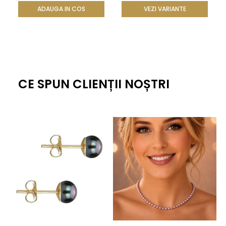
ținute elegante de seară. Cristalele și perlă creează un
ADAUGA IN COS
VEZI VARIANTE
accent spectaculos.
Este grea sau incomodă?
Nu, broșa este bine echilibrată, având un sistem de
prindere sigur și o greutate potrivită pentru materialele de
CE SPUN CLIENȚII NOȘTRI
sezon.
Un accesoriu luminos pentru
ținute memorabile
Alege această
brosa cu perla
pentru a adăuga ținutelor
tale un detaliu elegant, festiv și plin de strălucire.