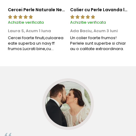
Cercei Perle Naturale Negre 5-6 mm, Buton AAA, Aur 14K (aur 585), Tip Șurub | KASKADDA®
Colier cu Perle Lavanda la Baza Gatului, de 4-5 mm, Perle Rare, Calitate AAA+, Aur 14K | KASKADDA®
Achizitie verificata
Achizitie verificata
Ac
Laura S,
Acum 1 luna
Ada Baciu,
Acum 3 luni
M
4
Cercei foarte finuti,culoarea
Un colier foarte frumos!
eate superba un navy ff
Perlele sunt superbe si chiar
B
frumos.Lucrati bine,cu
au o calitate extraordinara.
b
siguranta am sa revin pt mai
s
multe comenzi.❤️
d
R