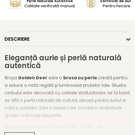
Perle Naturale Autentice
Certificat de aute
Calitate verificată manual
Pentru fiecare bi
DESCRIERE
Eleganță aurie și perlă naturală
autentică
Broșa
Golden Deer
este o
brosa cu perla
creată pentru
a aduce o notă regală și luminoasă ținutelor tale. Silueta
cerbului este decorată cu cristale strălucitoare, iar la bază
se află o perlă naturală de cultură, aleasă pentru luciul ei
cald și autentic. Este o piesă care combină simbolurile
grației cu finisaje elegante.
Design spectaculos, plin de