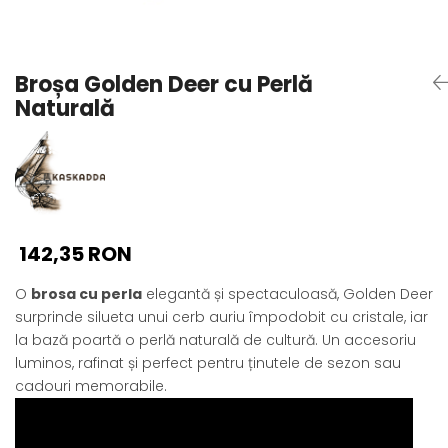
Seturi Perle cu Argint
Brățări cu Perle
Pandantive cu Perle
Broșa Golden Deer cu Perlă
Brose cu Perle
Naturală
142,35 RON
O
brosa cu perla
elegantă și spectaculoasă, Golden Deer
surprinde silueta unui cerb auriu împodobit cu cristale, iar
la bază poartă o perlă naturală de cultură. Un accesoriu
luminos, rafinat și perfect pentru ținutele de sezon sau
cadouri memorabile.