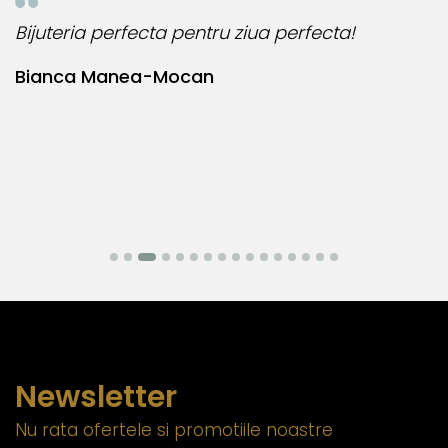
Bijuteria perfecta pentru ziua perfecta!
O
l
Bianca Manea-Mocan
N
Newsletter
Nu rata ofertele si promotiile noastre