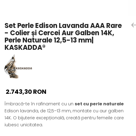
Seturi Perle cu Argint
Brățări cu Perle
Pandantive cu Perle
Set Perle Edison Lavanda AAA Rare
Brose cu Perle
- Colier și Cercei Aur Galben 14K,
Perle Naturale 12,5-13 mm|
KASKADDA®
2.743,30 RON
Îmbracă-te în rafinament cu un
set cu perle naturale
Edison lavanda, de 12,5–13 mm, montate cu aur galben
14K. O bijuterie excepțională, creată pentru femeile care
iubesc unicitatea.