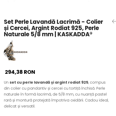
Seturi Perle cu Argint
Brățări cu Perle
Pandantive cu Perle
Set Perle Lavandă Lacrimă - Colier
Brose cu Perle
și Cercei, Argint Rodiat 925, Perle
Naturale 5/8 mm | KASKADDA®
294,38 RON
Un
set cu perle lavandă și argint rodiat 925
, compus
din colier cu pandantiv și cercei cu tortiță închisă. Perle
naturale în formă lacrimă, de 5/8 mm, cu nuanță pastel
rară și montură protejată împotriva oxidării. Cadou ideal,
delicat și versatil.