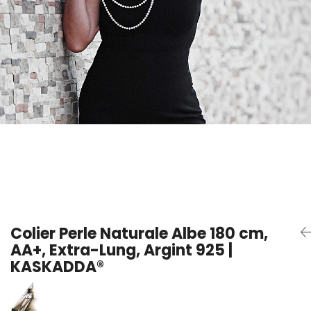
Seturi Perle cu Argint
Brățări cu Perle
Pandantive cu Perle
Brose cu Perle
Colier Perle Naturale Albe 180 cm,
AA+, Extra-Lung, Argint 925 |
KASKADDA®