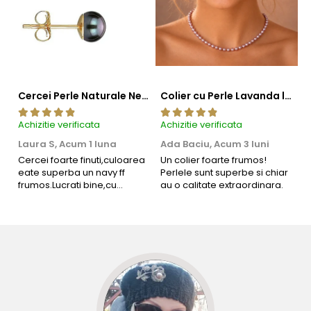
Cercei Perle Naturale Negre 5-6 mm, Buton AAA, Aur 14K (aur 585), Tip Șurub | KASKADDA®
Colier cu Perle Lavanda la Baza Gatului, de 4-5 mm, Perle Rare, Calitate AAA+, Aur 14K | KASKADDA®
Achizitie verificata
Achizitie verificata
Ac
Laura S,
Acum 1 luna
Ada Baciu,
Acum 3 luni
M
4
Cercei foarte finuti,culoarea
Un colier foarte frumos!
eate superba un navy ff
Perlele sunt superbe si chiar
B
frumos.Lucrati bine,cu
au o calitate extraordinara.
b
siguranta am sa revin pt mai
s
multe comenzi.❤️
d
R