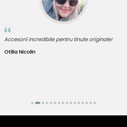
 incredibile pentru tinute originale!
Bijuteria pe
colin
Bianca Ma