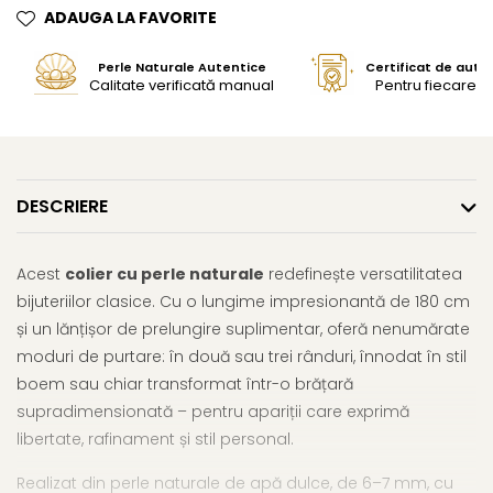
ADAUGA LA FAVORITE
Perle Naturale Autentice
Certificat de aute
Calitate verificată manual
Pentru fiecare bi
DESCRIERE
Acest
colier cu perle naturale
redefinește versatilitatea
bijuteriilor clasice. Cu o lungime impresionantă de 180 cm
și un lănțișor de prelungire suplimentar, oferă nenumărate
moduri de purtare: în două sau trei rânduri, înnodat în stil
boem sau chiar transformat într-o brățară
supradimensionată – pentru apariții care exprimă
libertate, rafinament și stil personal.
Realizat din perle naturale de apă dulce, de 6–7 mm, cu