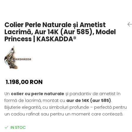
Seturi Perle cu Argint
Brățări cu Perle
Pandantive cu Perle
Colier Perle Naturale și Ametist
Brose cu Perle
Lacrimă, Aur 14K (Aur 585), Model
Princess | KASKADDA®
1.198,00 RON
Un
colier cu perle naturale
și pandantiv de ametist în
formă de lacrimă, montat cu
aur de 14K (aur 585)
.
Bijuterie elegantă, cu simboluri profunde – perfectă pentru
un cadou rafinat sau pentru un moment care contează.
IN STOC