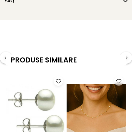
FAQ
Descoperă și
alte coliere cu perle mici
, sau
explorează
gama largă de coliere cu perle naturale
disponibile pe site.
Caracteristici tehnice
Tipul perlelor: perle naturale de cultură, de apă dulce
Material: perle ovale, calitate AA+ și ametist natural
PRODUSE SIMILARE
Calitate perle: AA+
Forma perle: ovale (orez)
Mărimea perlelor colierului: 6/4 mm
Forma piatră pandantiv: lacrimă (para)
Mărimea ametistului: 12/8 mm
Lustrul perlelor: de calitate înaltă, tip oglindă