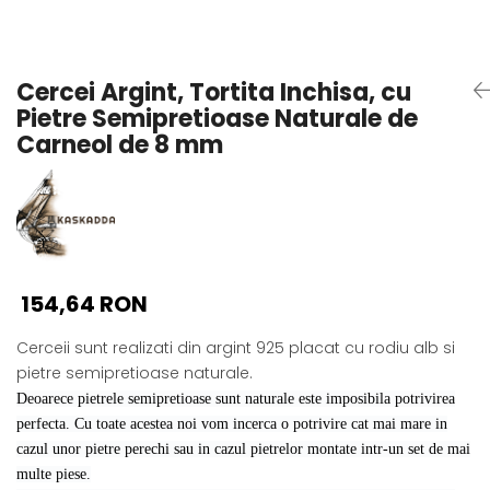
Seturi Perle cu Argint
Brățări cu Perle
Pandantive cu Perle
Cercei Argint, Tortita Inchisa, cu
Brose cu Perle
Pietre Semipretioase Naturale de
Carneol de 8 mm
154,64 RON
Cerceii sunt realizati din argint 925 placat cu rodiu alb si
pietre semipretioase naturale.
Deoarece pietrele semipretioase sunt naturale este imposibila potrivirea
perfecta. Cu toate acestea noi vom incerca o potrivire cat mai mare in
cazul unor pietre perechi sau in cazul pietrelor montate intr-un set de mai
multe piese.