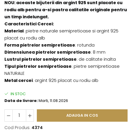
NOU: aceaste bijuterii din argint 925 sunt placate cu
rodiu alb pentru a-si pastra calitatile originale pentru
un timp indelungat.
Caracteristici Cercei:
Material
: pietre naturale semipretioase si argint 925
placat cu rodiu alb
Forma pietrelor semipretioase
: rotunda
Dimensiunea pietrelor semipretioase
: 8 mm
Lustrul pietrelor semipretioase
: de calitate inalta
Tipul pietrelor semipretioase
: pietre semipretioase
NATURALE
Metal cercei
: argint 925 placat cu rodiu alb
IN STOC
Data de livrare:
Marti, 11.08.2026
ADAUGA IN COS
Cod Produs:
4374