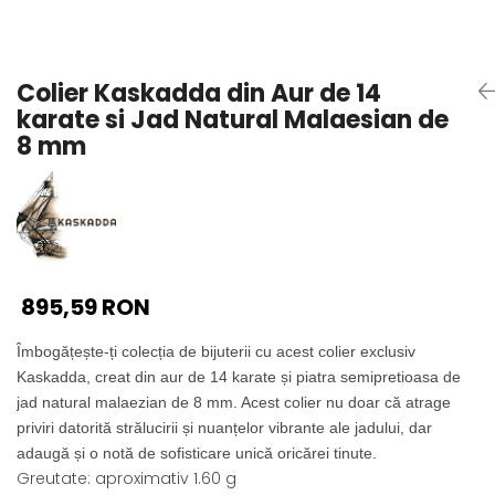
Seturi Perle cu Argint
Brățări cu Perle
Pandantive cu Perle
Colier Kaskadda din Aur de 14
Brose cu Perle
karate si Jad Natural Malaesian de
8 mm
895,59 RON
Îmbogățește-ți colecția de bijuterii cu acest colier exclusiv
Kaskadda, creat din aur de 14 karate și piatra semipretioasa de
jad natural malaezian de 8 mm. Acest colier nu doar că atrage
priviri datorită strălucirii și nuanțelor vibrante ale jadului, dar
adaugă și o notă de sofisticare unică oricărei tinute.
Greutate: aproximativ 1.60 g