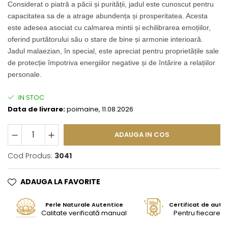
Considerat o piatră a păcii și purității, jadul este cunoscut pentru
capacitatea sa de a atrage abundența și prosperitatea. Acesta
este adesea asociat cu calmarea mintii și echilibrarea emoțiilor,
oferind purtătorului său o stare de bine și armonie interioară.
Jadul malaezian, în special, este apreciat pentru proprietățile sale
de protecție împotriva energiilor negative și de întărire a relațiilor
personale.
IN STOC
Data de livrare:
poimaine, 11.08.2026
ADAUGA IN COS
Cod Produs:
3041
ADAUGA LA FAVORITE
Perle Naturale Autentice
Certificat de aute
Calitate verificată manual
Pentru fiecare bi