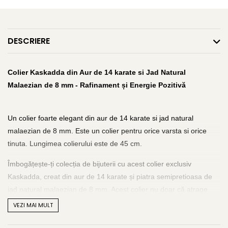
DESCRIERE
Colier Kaskadda din A
ur de 14 karate
si
Jad Natural
Malaezian
de 8
mm - Rafinament și Energie Pozitivă
Un colier foarte elegant din aur de 14 karate si jad natural
malaezian de 8 mm. Este un colier pentru orice varsta si orice
tinuta. Lungimea colierului este de 45 cm.
Îmbogățește-ți colecția de bijuterii cu acest colier exclusiv
Kaskadda, creat din aur de 14 karate și piatra semipretioasa de
jad natural malaezian de 8 mm. Acest colier nu doar că atrage
priviri datorită strălucirii și nuanțelor vibrante ale jadului, dar
VEZI MAI MULT
adaugă și o notă de sofisticare unică oricărei tinute.