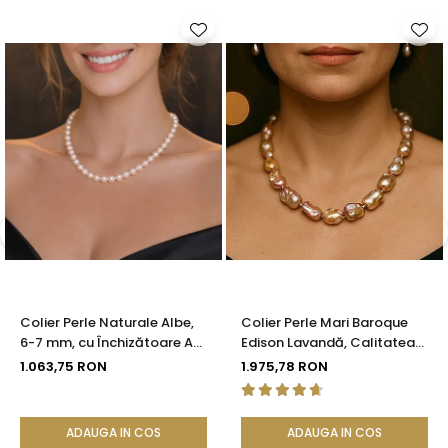
Colier Perle Naturale Albe,
Colier Perle Mari Baroque
6-7 mm, cu Închizătoare Aur
Edison Lavandă, Calitatea
14K (aur 585) | KASKADDA®
AAA, Aur 14K | KASKADDA®
1.063,75 RON
1.975,78 RON
ADAUGA IN COS
ADAUGA IN COS