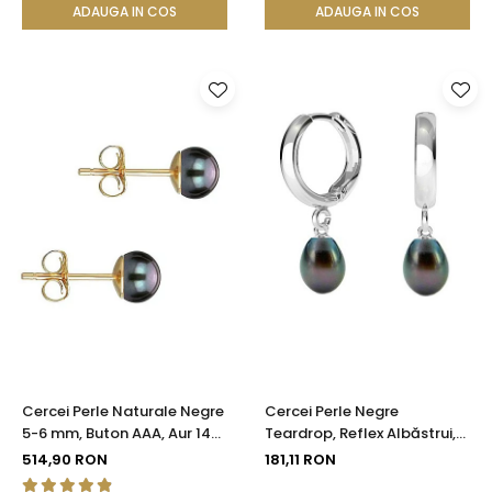
ADAUGA IN COS
ADAUGA IN COS
Cercei Perle Naturale Negre
Cercei Perle Negre
5-6 mm, Buton AAA, Aur 14K
Teardrop, Reflex Albăstrui,
(aur 585), Tip Șurub |
Tip Creole, Argint 925 |
514,90 RON
181,11 RON
KASKADDA®
KASKADDA®