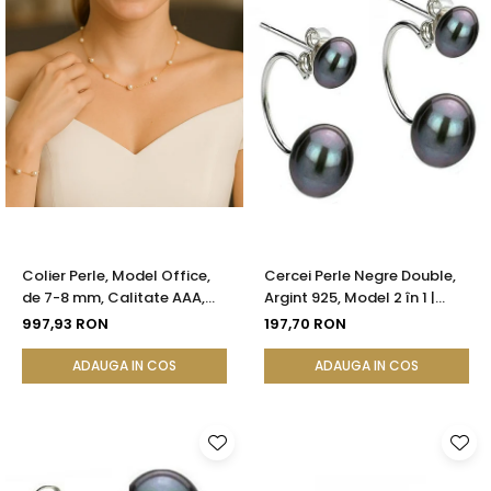
Colier Perle, Model Office,
Cercei Perle Negre Double,
de 7-8 mm, Calitate AAA,
Argint 925, Model 2 în 1 |
Aur 14K | KASKADDA®
KASKADDA®
997,93 RON
197,70 RON
ADAUGA IN COS
ADAUGA IN COS