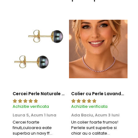
Cercei Perle Naturale Negre 5-6 mm, Buton AAA, Aur 14K (aur 585), Tip Șurub | KASKADDA®
Colier cu Perle Lavanda la Baza Gatului, de 4-5 mm, Perle Rare, Calitate AAA+, Aur 14K | KASKADDA®
Achizitie verificata
Achizitie verificata
Achi
Laura S,
Acum 1 luna
Ada Baciu,
Acum 3 luni
Mun
Acu
Cercei foarte
Un colier foarte frumos!
finuti,culoarea eate
Perlele sunt superbe si
Bun
superba un navy ff
chiar au o calitate
cu b