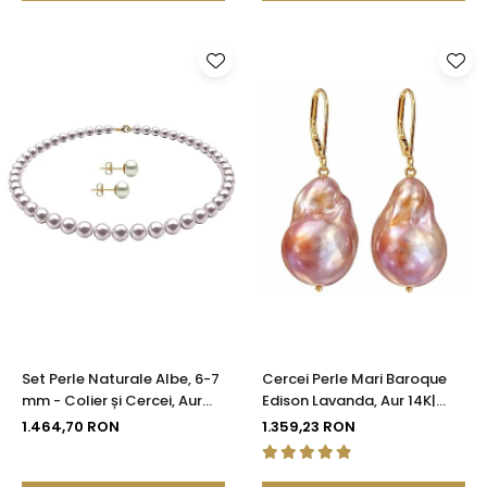
Set Perle Naturale Albe, 6-7
Cercei Perle Mari Baroque
mm - Colier și Cercei, Aur
Edison Lavanda, Aur 14K|
Galben 14K | KASKADDA®
KASKADDA®
1.464,70 RON
1.359,23 RON