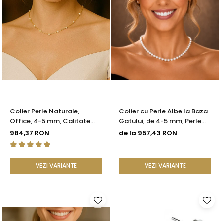
Colier Perle Naturale,
Colier cu Perle Albe la Baza
Office, 4-5 mm, Calitate
Gatului, de 4-5 mm, Perle
AAA, Aur 14K | KASKADDA®
Rare, Calitate AAA+, Aur 14K
984,37 RON
de la 957,43 RON
| KASKADDA®
VEZI VARIANTE
VEZI VARIANTE