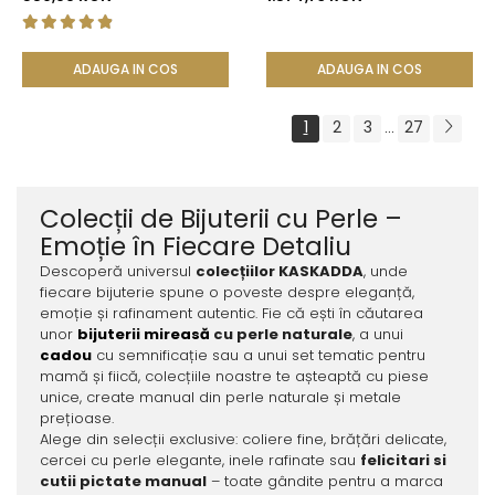
Galben 14K (aur 585) -
KASKADDA®
ADAUGA IN COS
ADAUGA IN COS
1
2
3
27
...
Colecții de Bijuterii cu Perle –
Emoție în Fiecare Detaliu
Descoperă universul
colecțiilor KASKADDA
, unde
fiecare bijuterie spune o poveste despre eleganță,
emoție și rafinament autentic. Fie că ești în căutarea
unor
bijuterii mireasă
cu perle naturale
, a unui
cadou
cu semnificație sau a unui set tematic pentru
mamă și fiică, colecțiile noastre te așteaptă cu piese
unice, create manual din perle naturale și metale
prețioase.
Alege din selecții exclusive: coliere fine, brățări delicate,
cercei cu perle elegante, inele rafinate sau
felicitari si
cutii pictate manual
– toate gândite pentru a marca