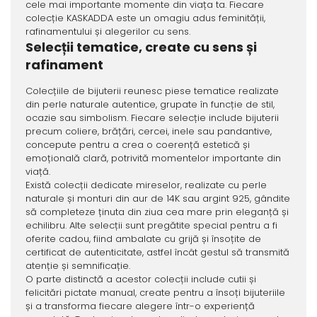
cele mai importante momente din viața ta. Fiecare
colecție KASKADDA este un omagiu adus feminității,
rafinamentului și alegerilor cu sens.
Selecții tematice, create cu sens și
rafinament
Colecțiile de bijuterii reunesc piese tematice realizate
din perle naturale autentice, grupate în funcție de stil,
ocazie sau simbolism. Fiecare selecție include bijuterii
precum coliere, brățări, cercei, inele sau pandantive,
concepute pentru a crea o coerență estetică și
emoțională clară, potrivită momentelor importante din
viață.
Există colecții dedicate mireselor, realizate cu perle
naturale și monturi din aur de 14K sau argint 925, gândite
să completeze ținuta din ziua cea mare prin eleganță și
echilibru. Alte selecții sunt pregătite special pentru a fi
oferite cadou, fiind ambalate cu grijă și însoțite de
certificat de autenticitate, astfel încât gestul să transmită
atenție și semnificație.
O parte distinctă a acestor colecții include cutii și
felicitări pictate manual, create pentru a însoți bijuteriile
și a transforma fiecare alegere într-o experiență