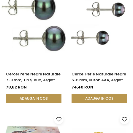
Cercei Perle Negre Naturale
Cercei Perle Naturale Negre
7-8 mm, Tip Șurub, Argint
5-6 mm, Buton AAA, Argint
925 - Calitate AAA |
925, Tip Șurub | KASKADDA®
78,82 RON
74,40 RON
KASKADDA®
ADAUGA IN COS
ADAUGA IN COS