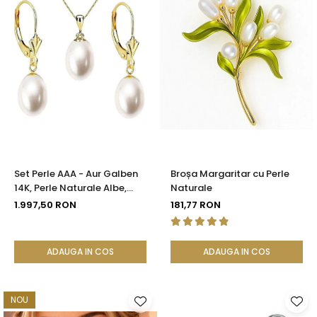
Set Perle AAA - Aur Galben
Broșa Margaritar cu Perle
14K, Perle Naturale Albe,
Naturale
Formă Lacrimă, 8/5 mm|
1.997,50 RON
181,77 RON
KASKADDA®
ADAUGA IN COS
ADAUGA IN COS
NOU