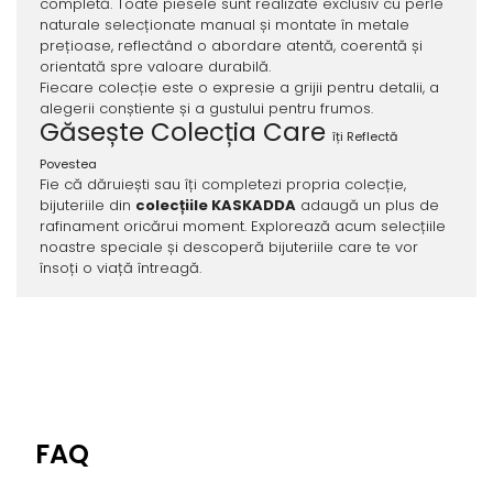
completă. Toate piesele sunt realizate exclusiv cu perle
naturale selecționate manual și montate în metale
prețioase, reflectând o abordare atentă, coerentă și
orientată spre valoare durabilă.
Fiecare colecție este o expresie a grijii pentru detalii, a
alegerii conștiente și a gustului pentru frumos.
Găsește Colecția Care
î
ți Reflectă
Povestea
Fie că dăruiești sau îți completezi propria colecție,
bijuteriile din
colecțiile KASKADDA
adaugă un plus de
rafinament oricărui moment. Explorează acum selecțiile
noastre speciale și descoperă bijuteriile care te vor
însoți o viață întreagă.
FAQ