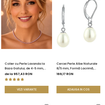
Colier cu Perle Lavanda la
Cercei Perle Albe Naturale
Baza Gatului, de 4-5 mm,
8/5 mm, Formă Lacrimă,
Perle Rare, Calitate AAA+,
Tortiță Închisă, Argint 925 |
de la 957,43 RON
169,17 RON
Aur 14K | KASKADDA®
KASKADDA®
VEZI VARIANTE
ADAUGA IN COS