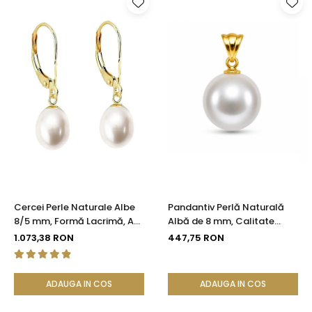
Cercei Perle Naturale Albe
Pandantiv Perlă Naturală
8/5 mm, Formă Lacrimă, Aur
Albă de 8 mm, Calitate
14K (aur 585), Calitate AAA |
AAA+ și Aur 14K (aur 585) |
1.073,38 RON
447,75 RON
KASKADDA®
KASKADDA®
ADAUGA IN COS
ADAUGA IN COS