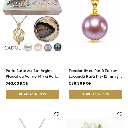
Perla Surpriza, Set Argint
Pandantiv cu Perlă Edison
Placat cu Aur de 14 k si Perle
Lavandă Rară 11,5-12 mm și
Naturale
Aur 14K (aur 585) |
343,00 RON
578,90 RON
KASKADDA®
ADAUGA IN COS
ADAUGA IN COS