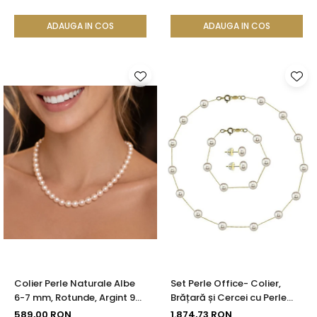
ADAUGA IN COS
ADAUGA IN COS
Colier Perle Naturale Albe
Set Perle Office- Colier,
6-7 mm, Rotunde, Argint 925
Brățară și Cercei cu Perle
| KASKADDA®
Naturale Albe 4-5 mm, Aur
589,00 RON
1.874,73 RON