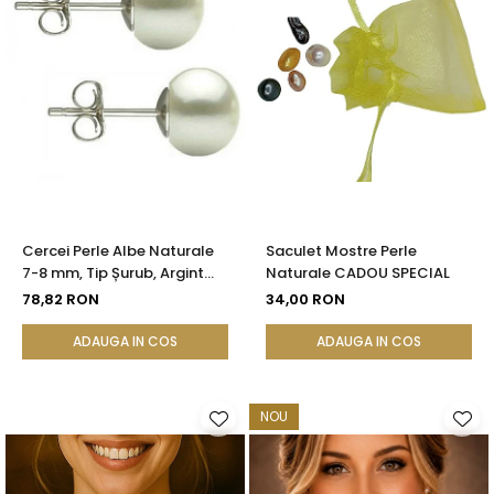
Seturi Perle cu Argint
Brățări cu Perle
Pandantive cu Perle
Brose cu Perle
Cercei Perle Albe Naturale
Saculet Mostre Perle
7-8 mm, Tip Șurub, Argint
Naturale CADOU SPECIAL
925 - Calitate AAA |
78,82 RON
34,00 RON
KASKADDA®
ADAUGA IN COS
ADAUGA IN COS
NOU