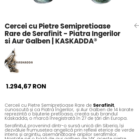
Seturi Perle cu Argint
Brățări cu Perle
Pandantive cu Perle
Cercei cu Pietre Semipretioase
Brose cu Perle
Rare de Serafinit - Piatra Ingerilor
si Aur Galben | KASKADDA®
1.294,67 RON
Cerceii cu Pietre Semiprețioase Rare de
Serafinit
,
cunoscută și ca Piatra Îngerilor,
și Aur Galben de 14 karate
reprezintă o bijuterie pretioasa, creata sub brandul
Kaskadda, o marcă înregistrată în 27 de țări din Europa.
Serafinitul, provenind dintr-o sursă unică din Siberia, își
dezvăluie frumusețea angelică prin reflexii eterice de verde
intens și argintiu, asemănătoare aripilor serafimilor.
Montate pe o bază de aur galben de 14K, aceste pietre