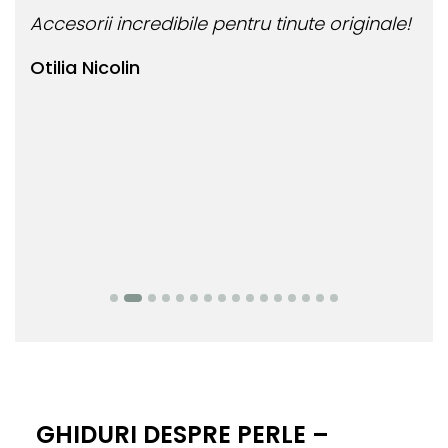
ccesorii incredibile pentru tinute originale!
Bijuteri
tilia Nicolin
Bianca
GHIDURI DESPRE PERLE –