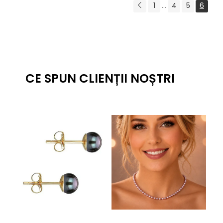
1
4
5
6
...
CE SPUN CLIENȚII NOȘTRI