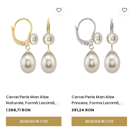
Cercei Perle Mari Albe
Cercei Perle Mari Albe
Naturale, Formă Lacrimă,
Princess, Forma Lacrimă,
Aur Galben 14K - Model
Argint 925 | KASKADDA®
1.368,71 RON
391,24 RON
Princess | KASKADDA®
ADAUGA IN COS
ADAUGA IN COS