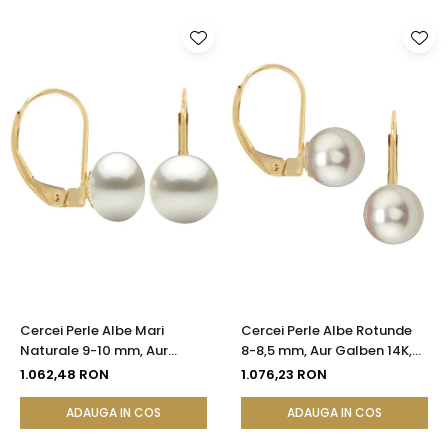
Cercei Perle Albe Mari
Cercei Perle Albe Rotunde
Naturale 9-10 mm, Aur
8-8,5 mm, Aur Galben 14K,
Galben 14K, Formă Buton,
Tortiță Închisă - Calitate
1.062,48 RON
1.076,23 RON
Tortiță Închisă | KASKADDA®
AAA | KASKADDA®
ADAUGA IN COS
ADAUGA IN COS