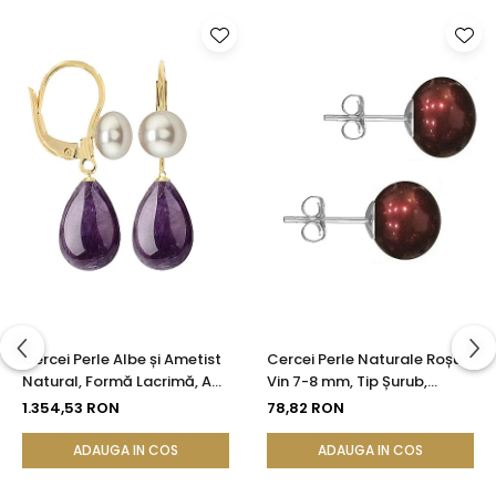
Cercei Perle Albe și Ametist
Cercei Perle Naturale Roșu
Natural, Formă Lacrimă, Aur
Vin 7-8 mm, Tip Șurub,
Galben 14K - Model Princess
Argint 925 - Calitate AAA |
1.354,53 RON
78,82 RON
| KASKADDA®
KASKADDA®
ADAUGA IN COS
ADAUGA IN COS