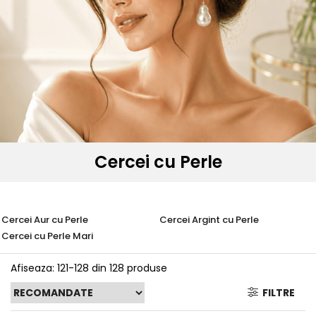
Seturi Perle cu Argint
Brățări cu Perle
Pandantive cu Perle
Brose cu Perle
Cercei cu Perle
Cercei Aur cu Perle
Cercei Argint cu Perle
Cercei cu Perle Mari
Afiseaza:
121-
128
din
128
produse
FILTRE