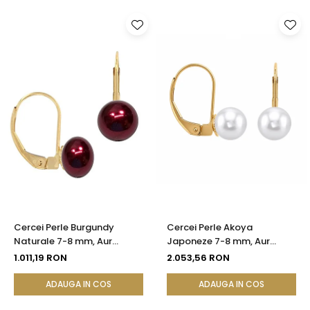
Cercei Perle Burgundy
Cercei Perle Akoya
Naturale 7-8 mm, Aur
Japoneze 7-8 mm, Aur
Galben 14K, Formă Buton,
Galben 14K, Tortiță Închisă -
1.011,19 RON
2.053,56 RON
Tortiță Închisă | KASKADDA®
Calitate AAA+ | KASKADDA®
ADAUGA IN COS
ADAUGA IN COS