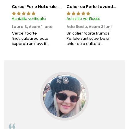
Cercei Perle Naturale Negre 5-6 mm, Buton AAA, Aur 14K (aur 585), Tip Șurub | KASKADDA®
Colier cu Perle Lavanda la Baza Gatului, de 4-5 mm, Perle Rare, Calitate AAA+, Aur 14K | KASKADDA®
Achizitie verificata
Achizitie verificata
Achi
Laura S,
Acum 1 luna
Ada Baciu,
Acum 3 luni
Mun
Acu
Cercei foarte
Un colier foarte frumos!
finuti,culoarea eate
Perlele sunt superbe si
Bun
superba un navy ff
chiar au o calitate
cu b
frumos.Lucrati bine,cu
extraordinara.
sup
siguranta am sa revin pt
deca
mai multe comenzi.❤️
Rec