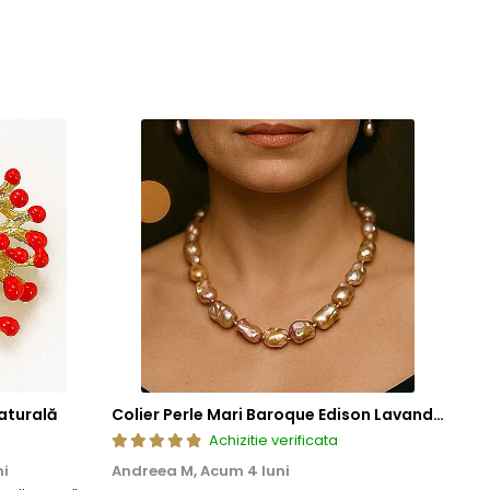
aturală
Colier Perle Mari Baroque Edison Lavandă, Calitatea AAA, Aur 14K | KASKADDA®
Achizitie verificata
ni
Andreea M,
Acum 4 luni
Mar