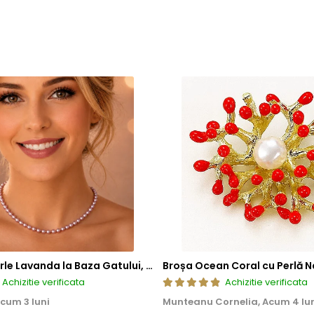
triva bolilor.
 intelepciunea, fidelitatea, curajul.
Colier cu Perle Lavanda la Baza Gatului, de 4-5 mm, Perle Rare, Calitate AAA+, Aur 14K | KASKADDA®
Broșa Ocean Coral cu Perlă N
Achizitie verificata
Achizitie verificata
A CARE VINDECA
cum 3 luni
Munteanu Cornelia,
Acum 4 lu