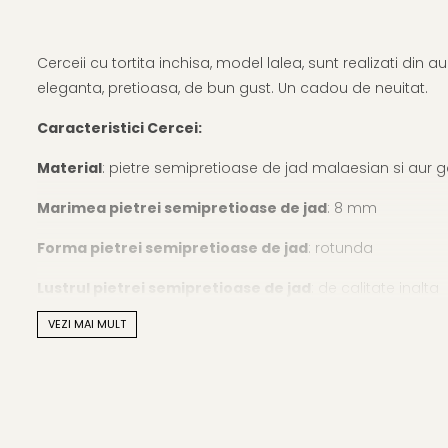
Cerceii cu tortita inchisa, model lalea, sunt realizati di
eleganta, pretioasa, de bun gust. Un cadou de neuitat.
Caracteristici Cercei:
Material
: pietre semipretioase de jad malaesian si aur g
Marimea pietrei semipretioase de jad
: 8 mm
Forma pietrei semipretioase de jad
: rotunda
Lustrul pietrei semipretioase de jad
: de calitate inalta
VEZI MAI MULT
Metal cercei
: aur galben de 14 karate
Greutate:
aproximativ 2,05 g