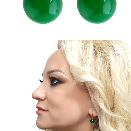
Seturi Perle cu Argint
Brățări cu Perle
Pandantive cu Perle
Brose cu Perle