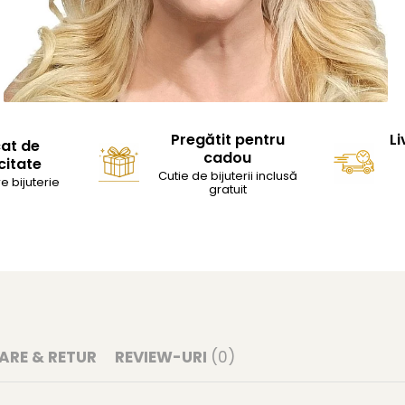
Pregătit pentru
Li
cat de
cadou
citate
Cutie de bijuterii inclusă
e bijuterie
gratuit
RARE & RETUR
REVIEW-URI
(0)