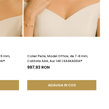
4-5 mm,
Colier Perle, Model Office, de 7-8 mm,
Pe
DA®
Calitate AAA, Aur 14K | KASKADDA®
14
997,93 RON
3
ADAUGA IN COS