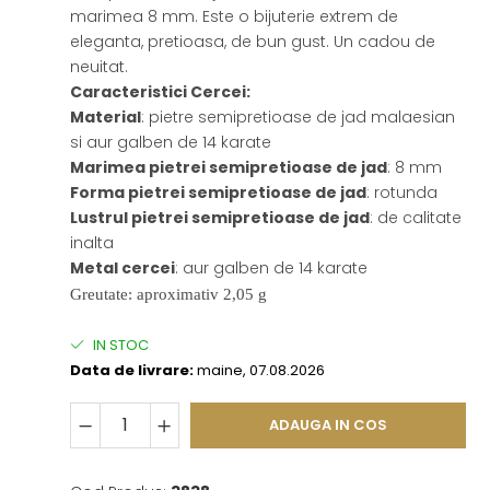
marimea 8 mm. Este o bijuterie extrem de
eleganta, pretioasa, de bun gust. Un cadou de
neuitat.
Caracteristici Cercei:
Material
: pietre semipretioase de jad malaesian
si aur galben de 14 karate
Marimea pietrei semipretioase de jad
: 8 mm
Forma pietrei semipretioase de jad
: rotunda
Lustrul pietrei semipretioase de jad
: de calitate
inalta
Metal cercei
: aur galben de 14 karate
Greutate:
aproximativ 2,05 g
IN STOC
Data de livrare:
maine, 07.08.2026
ADAUGA IN COS