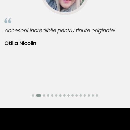
Accesorii incredibile pentru tinute originale!
B
Otilia Nicolin
B