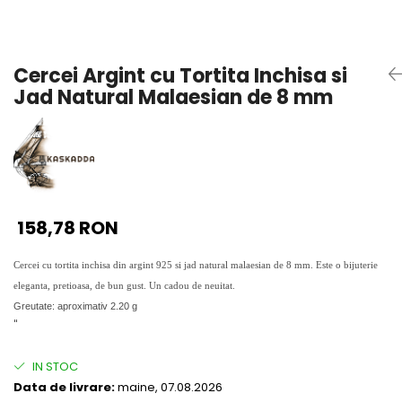
Seturi Perle cu Argint
Brățări cu Perle
Pandantive cu Perle
Cercei Argint cu Tortita Inchisa si
Brose cu Perle
Jad Natural Malaesian de 8 mm
158,78 RON
Cercei cu tortita inchisa din argint 925 si jad natural malaesian de 8 mm. Este o bijuterie
eleganta, pretioasa, de bun gust. Un cadou de neuitat.
Greutate: aproximativ 2.20 g
"
IN STOC
Data de livrare:
maine, 07.08.2026