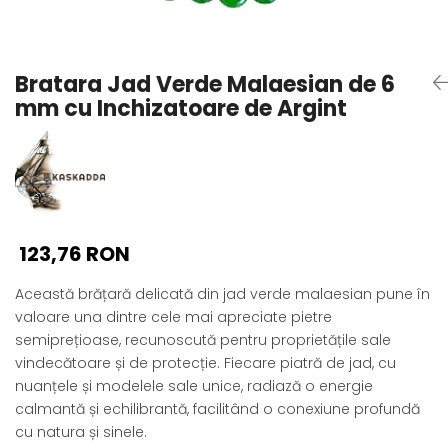
Seturi Perle cu Argint
Brățări cu Perle
Pandantive cu Perle
Bratara Jad Verde Malaesian de 6
Brose cu Perle
mm cu Inchizatoare de Argint
123,76 RON
Această brățară delicată din jad verde malaesian pune în
valoare una dintre cele mai apreciate pietre
semiprețioase, recunoscută pentru proprietățile sale
vindecătoare și de protecție. Fiecare piatră de jad, cu
nuanțele și modelele sale unice, radiază o energie
calmantă și echilibrantă, facilitând o conexiune profundă
cu natura și sinele.