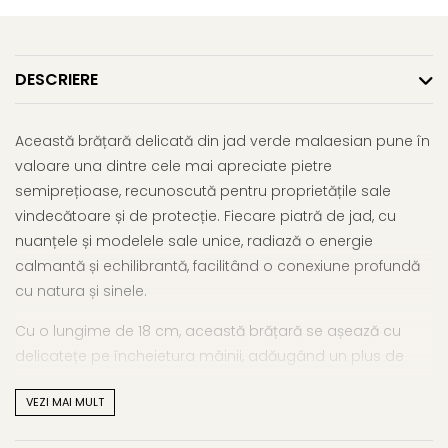
DESCRIERE
Această brățară delicată din jad verde malaesian pune în
valoare una dintre cele mai apreciate pietre
semiprețioase, recunoscută pentru proprietățile sale
vindecătoare și de protecție. Fiecare piatră de jad, cu
nuanțele și modelele sale unice, radiază o energie
calmantă și echilibrantă, facilitând o conexiune profundă
cu natura și sinele.
Cu o lungime de 18 cm, această brățară se așează cu
delicatețe pe încheietura mâinii, adăugând un plus de
eleganță și rafinament oricărei ținute.
VEZI MAI MULT
Pentru a asigura o potrivire perfectă, brățara este
echipată cu un lănțișor de prelungire din argint 925 de 3