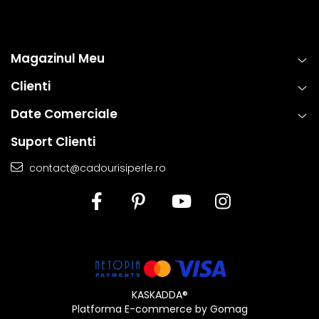
estetica, functionalitate si rezistenta, permitand bijuteriilor sa isi
pastreze frumusetea si valoarea in timp. Prin aplicarea acestor
tehnici standardizate la nivel global, fiecare piesa ramane nu
Magazinul Meu
doar eleganta, ci si sigura si rezistenta la uzura zilnica. Astfel,
clientii se pot bucura de bijuterii rafinate, concepute pentru a
Clienti
oferi atat placere estetica, cat si fiabilitate de lunga durata.
Date Comerciale
Suport Clienti
contact@cadourisiperle.ro
KASKADDA®
Platforma E-commerce by Gomag