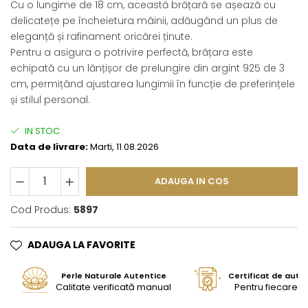
Cu o lungime de 18 cm, această brățară se așează cu
delicatețe pe încheietura mâinii, adăugând un plus de
eleganță și rafinament oricărei ținute.
Pentru a asigura o potrivire perfectă, brățara este
echipată cu un lănțișor de prelungire din argint 925 de 3
cm, permițând ajustarea lungimii în funcție de preferințele
și stilul personal.
IN STOC
Data de livrare:
Marti, 11.08.2026
ADAUGA IN COS
Cod Produs:
5897
ADAUGA LA FAVORITE
Perle Naturale Autentice
Certificat de aute
Calitate verificată manual
Pentru fiecare bi