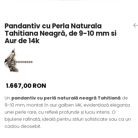
Seturi Perle cu Argint
Brățări cu Perle
Pandantive cu Perle
Pandantiv cu Perla Naturala
Brose cu Perle
Tahitiana Neagră, de 9-10 mm si
Aur de 14k
1.667,00 RON
Un
pandantiv cu perlă naturală neagră Tahitiană
de
9–10 mm, montat în aur galben 14K, evidențiază eleganța
unei perle rare, cu reflexii profunde și luciu intens. O
bijuterie rafinată, ideală pentru stiluri sofisticate sau ca un
cadou deosebit.