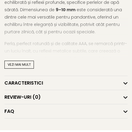
echilibrată și reflexii profunde, specifice perlelor de apă
sărată. Dimensiunea de
9–10 mm
este considerată una
dintre cele mai versatile pentru pandantive, oferind un
echilibru între eleganță și vizibilitate, potrivit atât pentru
purtare zilnică, cât și pentru ocazii speciale.
Perla, perfect rotundă și de calitate AAA, se remarcă printr-
un luciu înalt, cu reflexii metalice subtile, care creează o
strălucire sofisticată și profundă. Contrastul dintre tonul
VEZI MAI MULT
intens al perlei Tahitiene și aurul galben conferă bijuteriei
un caracter contemporan, cu un impact vizual elegant și
bine definit.
CARACTERISTICI
Aceste
perle naturale de cultură Tahitiene
sunt
REVIEW-URI
(0)
formate în lagunele curate ale Polineziei Franceze, unde
condițiile naturale favorizează dezvoltarea unor culori
FAQ
complexe și a unui luciu distinct. Procesul lent de formare,
prin depuneri succesive de sidef, conferă fiecărei perle
unicitate, profunzime și o estetică apreciată la nivel