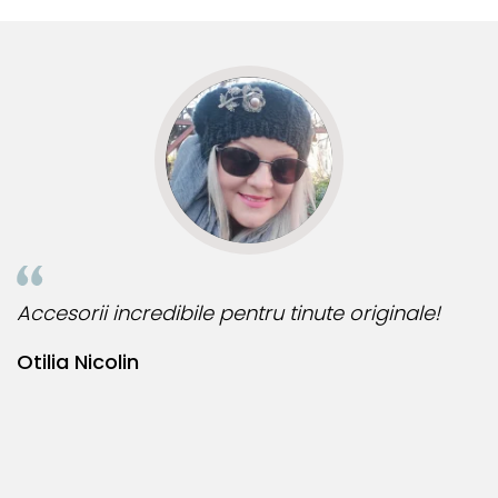
R
Accesorii incredibile pentru tinute originale!
B
Otilia Nicolin
B