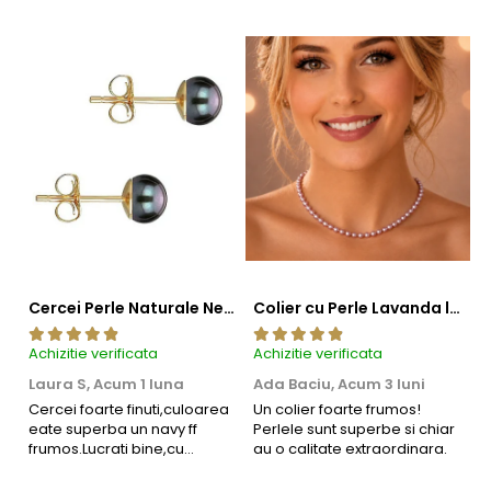
rafinament, valoare și autenticitate.
Cercei Perle Naturale Negre 5-6 mm, Buton AAA, Aur 14K (aur 585), Tip Șurub | KASKADDA®
Colier cu Perle Lavanda la Baza Gatului, de 4-5 mm, Perle Rare, Calitate AAA+, Aur 14K | KASKADDA®
Achizitie verificata
Achizitie verificata
Ac
Laura S,
Acum 1 luna
Ada Baciu,
Acum 3 luni
M
4
Cercei foarte finuti,culoarea
Un colier foarte frumos!
eate superba un navy ff
Perlele sunt superbe si chiar
B
frumos.Lucrati bine,cu
au o calitate extraordinara.
b
siguranta am sa revin pt mai
s
multe comenzi.❤️
d