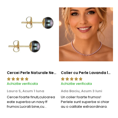
Cercei Perle Naturale Negre 5-6 mm, Buton AAA, Aur 14K (aur 585), Tip Șurub | KASKADDA®
Colier cu Perle Lavanda la Baza Gatului, de 4-5 mm, Perle Rare, Calitate AAA+, Aur 14K | KASKADDA®
Achizitie verificata
Achizitie verificata
Ac
Laura S,
Acum 1 luna
Ada Baciu,
Acum 3 luni
M
4
Cercei foarte finuti,culoarea
Un colier foarte frumos!
eate superba un navy ff
Perlele sunt superbe si chiar
B
frumos.Lucrati bine,cu
au o calitate extraordinara.
b
siguranta am sa revin pt mai
s
multe comenzi.❤️
d