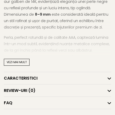
aur galben de 14K, evidențiază eleganța unei perle negre
cu reflexii profunde și un luciu intens, tip oglindă.
Dimensiunea de
8–9 mm
este considerată ideală pentru
un stil rafinat și ușor de purtat, oferind un echilibru între
discreție și prezență, specific bijuteriilor premium de zi.
Perla, perfect rotundă și de calitate AAA, captează lumina
într-un mod subtil, evidențiind nuanțe metalice complexe,
de la gri închis până la reflexii verzi sau albăstrui.
Contrastul dintre tonul profund al perlei Tahitiene și aurul
VEZI MAI MULT
galben creează o estetică elegantă, cu un impact vizual
controlat și sofisticat.
CARACTERISTICI
Aceste
perle naturale de cultură Tahitiene
sunt
cultivate în lagunele curate ale Polineziei Franceze, în
REVIEW-URI
(0)
condiții naturale atent controlate. Procesul lent de
formare, prin depuneri succesive de sidef, conferă fiecărei
FAQ
perle unicitate, profunzime de culoare și un luciu
caracteristic, apreciat la nivel internațional.