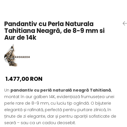
Seturi Perle cu Argint
Brățări cu Perle
Pandantive cu Perle
Pandantiv cu Perla Naturala
Brose cu Perle
Tahitiana Neagră, de 8-9 mm si
Aur de 14k
1.477,00 RON
Un
pandantiv cu perlă naturală neagră Tahitiană
,
montat în aur galben 14K, evidențiază frumusețea unei
perle rare de 8–9 mm, cu luciu tip oglindă. O bijuterie
elegantă și rafinată, perfectă pentru purtare zilnică, în
ținute de zi elegante, dar și pentru apariții sofisticate de
seară – sau ca un cadou deosebit.