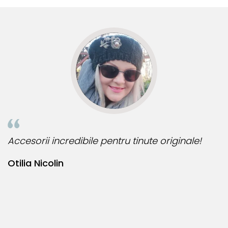
R
Accesorii incredibile pentru tinute originale!
B
Otilia Nicolin
B