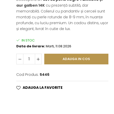
aur galben 14K
cu prezență subtilă, dar
memorabilă. Colierul cu pandantiv și cerceii sunt
montați cu perle rotunde de 8-9 mm, în nuanțe
profunde, cu luciu premium. Un cadou distins, ușor
și elegant, livrat în cutie de lux.
IN STOC
Data de livrare:
Marti, 11.08.2026
ADAUGA IN COS
Cod Produs:
5446
ADAUGA LA FAVORITE