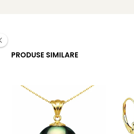
Forma perlelor: rotundă
Lustrul perlelor: de calitate înaltă, tip oglindă
Material colier, pandantiv și cercei: aur galben 14K (aur
Lungime lănțișor: 45 cm
Lungime cercei: 27 mm
PRODUSE SIMILARE
Greutate totală: aprox. 4,70 g
Ambalare: cutie de bijuterii din lemn, calitate premium
KASKADDA®
este un brand european de bijuterii premium,
metale prețioase certificate. Fiecare bijuterie cu perle est
Pășește în ritmul eleganței tale cu acest
set cu perle Tah
Despre perlele tahitiene:
Perlele tahitiene se disting prin aspectul lor metalic, p