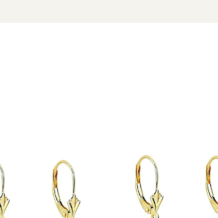
 585)
 cu marcă înregistrată în 27 de țări. Toate produsele sunt real
e însoțită de un certificat de garanție și autenticitate care ates
itiene și aur galben
– ușor, exclusivist și plin de caracter.
rin culorile spectaculoase de negru cu diferite nuanțe și prin dim