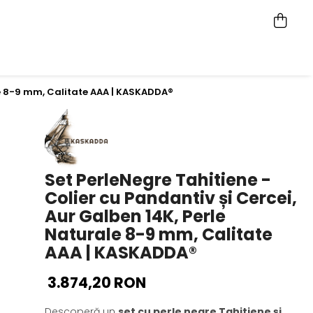
ale 8-9 mm, Calitate AAA | KASKADDA®
Set PerleNegre Tahitiene -
Colier cu Pandantiv și Cercei,
Aur Galben 14K, Perle
Naturale 8-9 mm, Calitate
AAA | KASKADDA®
3.874,20 RON
Descoperă un
set cu perle negre Tahitiene și