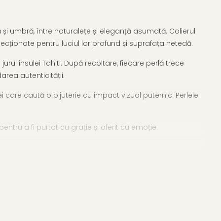
nă și umbră, între naturalețe și eleganță asumată. Colierul
ecționate pentru luciul lor profund și suprafața netedă.
rul insulei Tahiti. După recoltare, fiecare perlă trece
rea autenticității.
i care caută o bijuterie cu impact vizual puternic. Perlele
entru a fi purtat cu grație și oferit cu emoție.