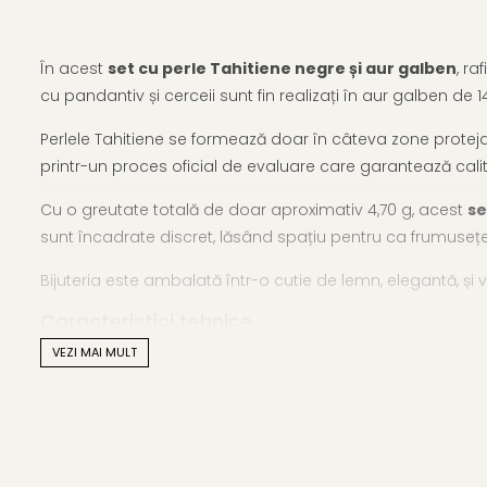
În acest
set cu perle Tahitiene negre și aur galben
, ra
cu pandantiv și cerceii sunt fin realizați în aur galben d
Perlele Tahitiene se formează doar în câteva zone protejate 
printr-un proces oficial de evaluare care garantează calit
Cu o greutate totală de doar aproximativ 4,70 g, acest
se
sunt încadrate discret, lăsând spațiu pentru ca frumusețea l
Bijuteria este ambalată într-o cutie de lemn, elegantă, și vi
Caracteristici tehnice
VEZI MAI MULT
Tipul perlelor: perle naturale Tahitiene negre, apă sărat
Calitate perle: AAA
Dimensiune perle: 8-9 mm