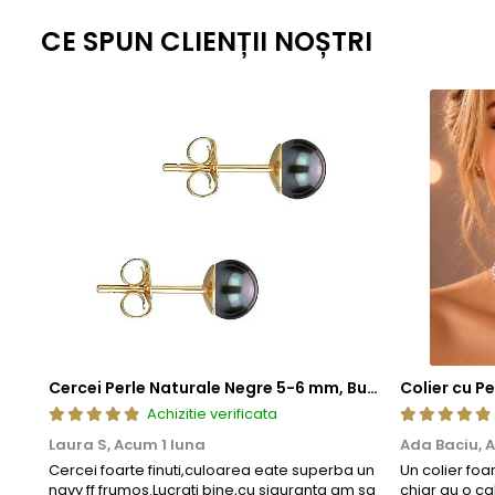
Tortitele cerceilor din aur si argint, care dispun 
CE SPUN CLIENȚII NOȘTRI
metalic comun, special ales pentru a asigura flexibilit
Zalele duble din aur si argint
, utilizate pentru prinder
pentru a fi mai rezistent decat in mod normal. Aceasta
lunga durata.
Aceasta metoda de fabricatie ofera un echilibru perfect intre este
standardizate la nivel global, fiecare piesa ramane nu doar elegant
estetica, cat si fiabilitate de lunga durata.
Cercei Perle Naturale Negre 5-6 mm, Buton AAA, Aur 14K (aur 585), Tip Șurub | KASKADDA®
Achizitie verificata
Laura S,
Acum 1 luna
Ada Baciu,
A
Cercei foarte finuti,culoarea eate superba un
Un colier foa
navy ff frumos.Lucrati bine,cu siguranta am sa
chiar au o ca