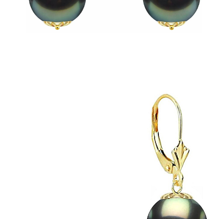
Seturi Perle cu Argint
Brățări cu Perle
Pandantive cu Perle
Brose cu Perle