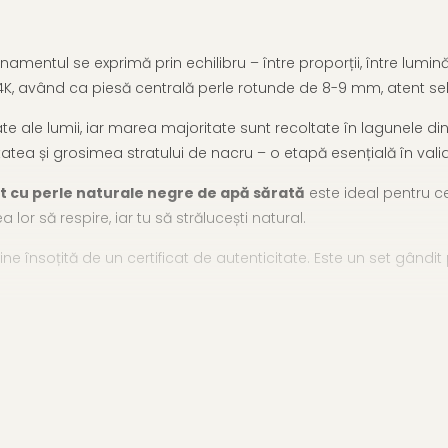
finamentul se exprimă prin echilibru – între proporții, între lumi
e 14K, având ca piesă centrală perle rotunde de 8-9 mm, atent sel
ale lumii, iar marea majoritate sunt recoltate în lagunele din ju
atea și grosimea stratului de nacru – o etapă esențială în valida
t cu perle naturale negre de apă sărată
este ideal pentru ce
or să respire, iar tu să strălucești natural.
ne însoțită de un certificat de autenticitate. Este un set gândit p
ă