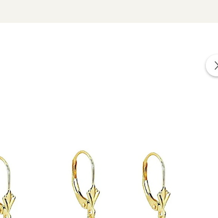
izate din perle naturale selectate manual, montate în
tă proveniența naturală a perlelor.
ensiunile mari.