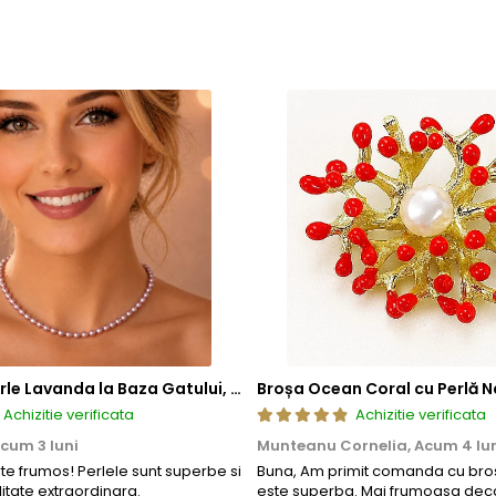
de mecanisme de deschidere si inchidere
, includ in structura l
atea si siguranta mecanismului. Acest element previne uzura prem
ea sigura a inchizatorilor si altor elemente ale bijuteriilor, conti
 compozitie confera o durabilitate sporita, reducand riscul de 
tica, functionalitate si rezistenta, permitand bijuteriilor sa isi pastre
a, ci si sigura si rezistenta la uzura zilnica. Astfel, clientii se pot bu
Colier cu Perle Lavanda la Baza Gatului, de 4-5 mm, Perle Rare, Calitate AAA+, Aur 14K | KASKADDA®
Broșa Ocean Coral cu Perlă N
Achizitie verificata
Achizitie verificata
cum 3 luni
Munteanu Cornelia,
Acum 4 lu
rte frumos! Perlele sunt superbe si
Buna, Am primit comanda cu bros
litate extraordinara.
este superba. Mai frumoasa deca